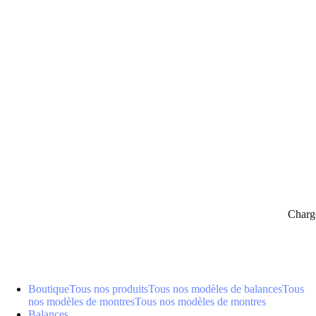
panier
Charg
Boutique
Tous nos produits
Tous nos modèles de balances
Tous
nos modèles de montres
Tous nos modèles de montres
Balances