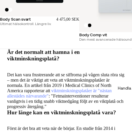
Body Scan svart
4 475,00 SEK
Ultimat hälsokontroll. Längre liv.
Body Comp vit
Den mest avancerade hälsounder
Är det normalt att hamna i en
viktminskningsplatå?
Det kan vara frustrerande att se siffrorna på vågen sluta röra sig
– men det är viktigt att veta att viktminskningsplatåer är
normala. En artikel från 2019 i Medical Clinics of North
Handla
America rapporterar att
viktminskningsplatåer är "nästan
allestädes närvarande"
: "Fetmainterventioner resulterar
vanligtvis i en tidig snabb viktnedgång följt av en viktplatå och
progressiv återgång."
Hur länge kan en viktminskningsplatå vara?
Först är det bra att veta när de börjar. En studie från 2014 i