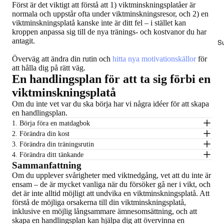
Först är det viktigt att förstå att 1) viktminskningsplatåer är
normala och uppstår ofta under viktminskningsresor, och 2) en
viktminskningsplatå kanske inte är ditt fel – i stället kan
kroppen anpassa sig till de nya tränings- och kostvanor du har
antagit.
S
Överväg att ändra din rutin och
hitta nya motivationskällor
för
att hålla dig på rätt väg.
En handlingsplan för att ta sig förbi en
viktminskningsplatå
Om du inte vet var du ska börja har vi några idéer för att skapa
en handlingsplan.
1. Börja föra en matdagbok
2. Förändra din kost
3. Förändra din träningsrutin
4. Förändra ditt tänkande
Sammanfattning
Om du upplever svårigheter med viktnedgång, vet att du inte är
ensam – de är mycket vanliga när du försöker gå ner i vikt, och
det är inte alltid möjligt att undvika en viktminskningsplatå. Att
förstå de möjliga orsakerna till din viktminskningsplatå,
inklusive en möjlig långsammare ämnesomsättning, och att
skapa en handlingsplan kan hjälpa dig att övervinna en