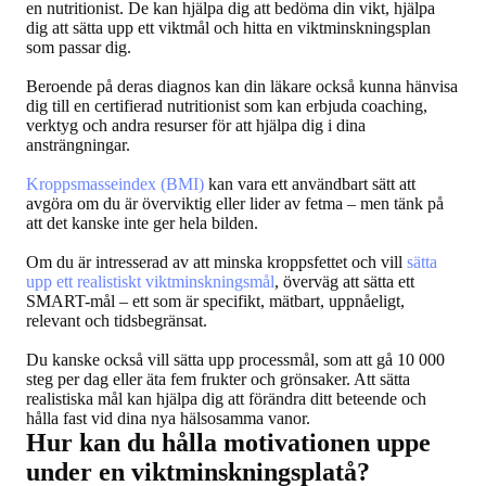
en nutritionist. De kan hjälpa dig att bedöma din vikt, hjälpa
dig att sätta upp ett viktmål och hitta en viktminskningsplan
som passar dig.
Beroende på deras diagnos kan din läkare också kunna hänvisa
dig till en certifierad nutritionist som kan erbjuda coaching,
verktyg och andra resurser för att hjälpa dig i dina
ansträngningar.
Kroppsmasseindex (BMI)
kan vara ett användbart sätt att
avgöra om du är överviktig eller lider av fetma – men tänk på
att det kanske inte ger hela bilden.
Om du är intresserad av att minska kroppsfettet och vill
sätta
upp ett realistiskt viktminsknings­mål
, överväg att sätta ett
SMART-mål – ett som är specifikt, mätbart, uppnåeligt,
relevant och tidsbegränsat.
Du kanske också vill sätta upp processmål, som att gå 10 000
steg per dag eller äta fem frukter och grönsaker. Att sätta
realistiska mål kan hjälpa dig att förändra ditt beteende och
hålla fast vid dina nya hälsosamma vanor.
Hur kan du hålla motivationen uppe
under en viktminskningsplatå?