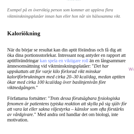
Exempel på en överviktig person som kommer att uppleva flera
viktminskningsplatåer innan han eller hon når sin hälsosamma vikt.
Kaloriökning
När du börjar se resultat kan din aptit förändras och få dig att
öka dina portionsstorlekar. Intressant nog antyder en rapport att
aptitförändringar
kan spela en viktigare roll
än en långsammare
ämnesomsättning vid viktminskningsplatåer: "
Det har
Wi
uppskattats att för varje kilo förlorad vikt minskar
kaloriförbrukningen med cirka 20–30 kcal/dag, medan aptiten
ökar med cirka 100 kcal/dag över baslinjenivån före
viktnedgången.
"
Författarna fortsätter: "
Trots dessa förutsägbara fysiologiska
fenomen är patientens typiska reaktion att skylla på sig själv för
att vara lat eller sakna viljestyrka – känslor som ofta förstärks
av vårdgivare.
" Med andra ord handlar det om biologi, inte
motivation.