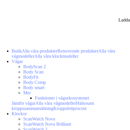
Ladda
Butik
Alla våra produkter
Renoverade produkter
Alla våra
vågmodeller
Alla våra klockmodeller
Vågar
BodyScan 2
Body Scan
BodyFit
Body Comp
Body smart
Mer
Funktioner i vågsekosystemet
Jämför vågar
Alla våra vågmodeller
Hälsosam
kroppssammansättning
Kroppsfettprocent
Klockor
ScanWatch Nova
ScanWatch Nova Brilliant
ScanWatch 2