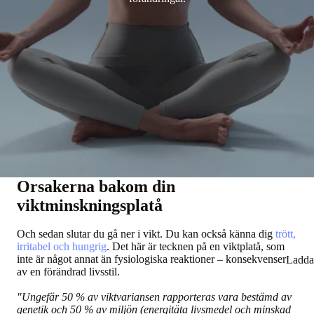
Orsakerna bakom din
viktminskningsplatå
Och sedan slutar du gå ner i vikt. Du kan också känna dig
trött,
irritabel och hungrig
. Det här är tecknen på en viktplatå, som
inte är något annat än fysiologiska reaktioner – konsekvenser
Ladda
av en förändrad livsstil.
"Ungefär 50 % av viktvariansen rapporteras vara bestämd av
genetik och 50 % av miljön (energitäta livsmedel och minskad