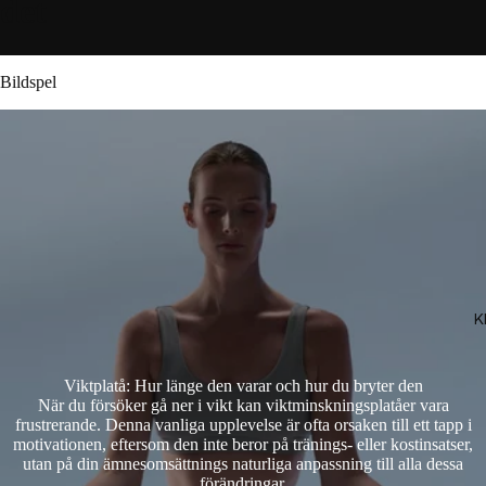
det
Bildspel
K
Viktplatå: Hur länge den varar och hur du bryter den
När du försöker gå ner i vikt kan viktminskningsplatåer vara
frustrerande. Denna vanliga upplevelse är ofta orsaken till ett tapp i
motivationen, eftersom den inte beror på tränings- eller kostinsatser,
utan på din ämnesomsättnings naturliga anpassning till alla dessa
förändringar.