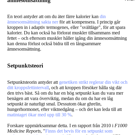
ämnesomsättning
En teori antyder att om du äter färre kalorier kan
din
ämnesomsättning sakta ner
för att kompensera. I princip går
kroppen in i adaptiv termogenes, eller "svältläge", för att spara
kalorier. Du kan också ha förlorat muskler tillsammans med
fettet – och eftersom muskler håller igång din ämnesomsättning
kan denna förlust också bidra till en långsammare
ämnesomsättning.
Setpunktsteori
Setpunktsteorin antyder att
genetiken strikt reglerar din vikt och
ditt kroppsfettintervall
, och att kroppen försöker hålla sig där
den trivs bäst. Så om du har en hög setpunkt kan du vara mer
benägen att vara överviktig, medan du om du har en låg
setpunkt är naturligt smal. Dessutom ökar ghrelin,
hungerhormonet, efter viktnedgång – och det kan leda till att
matintaget ökar med upp till 30 %
.
Forskare uppmärksammar detta. I en rapport från 2010 i
F1000
Medicine Reports
, "
Finns det bevis för en setpunkt som