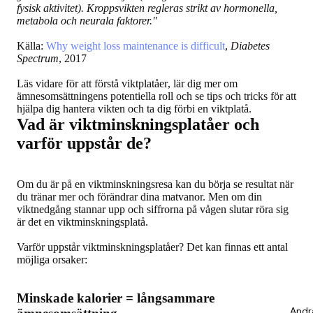
fysisk aktivitet). Kroppsvikten regleras strikt av hormonella,
metabola och neurala faktorer."
Källa:
Why weight loss maintenance is difficult
,
Diabetes
Spectrum
, 2017
Läs vidare för att
förstå viktplatåer
, lär dig mer om
ämnesomsättningens potentiella roll
och se
tips och tricks för att
hjälpa dig hantera vikten
och ta dig förbi en viktplatå.
Vad är viktminskningsplatåer och
varför uppstår de?
Om du är på en viktminskningsresa kan du börja se resultat när
du tränar mer och förändrar dina matvanor. Men om din
viktnedgång stannar upp och siffrorna på vågen slutar röra sig
är det en viktminskningsplatå.
Varför uppstår viktminskningsplatåer? Det kan finnas ett antal
möjliga orsaker:
Minskade kalorier = långsammare
Andr