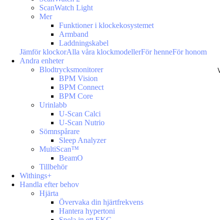
ScanWatch Light
Mer
Funktioner i klockekosystemet
Armband
Laddningskabel
Jämför klockor
Alla våra klockmodeller
För henne
För honom
Andra enheter
Blodtrycksmonitorer
BPM Vision
BPM Connect
BPM Core
Urinlabb
U-Scan Calci
U-Scan Nutrio
Sömnspårare
Sleep Analyzer
MultiScan™
BeamO
Tillbehör
Withings+
Handla efter behov
Hjärta
Övervaka din hjärtfrekvens
Hantera hypertoni
Spela in ett EKG