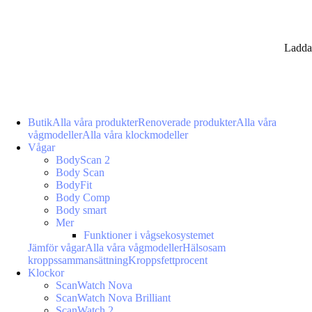
Ladda
Butik
Alla våra produkter
Renoverade produkter
Alla våra
vågmodeller
Alla våra klockmodeller
Vågar
BodyScan 2
Body Scan
BodyFit
Body Comp
Body smart
Mer
Funktioner i vågsekosystemet
Jämför vågar
Alla våra vågmodeller
Hälsosam
kroppssammansättning
Kroppsfettprocent
Klockor
ScanWatch Nova
ScanWatch Nova Brilliant
ScanWatch 2