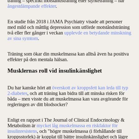
träning – specifikt motståndsträning eller styrketräning – har
ångestdämpande effekter
.
En studie från 2018 i JAMA Psychiatry visade att personer
med mild och måttlig depression som utförde motståndsträning
två eller fler gånger i veckan
upplevde en betydande minskning
av sina symtom
.
Träning som ökar din muskelmassa kan alltså även ha positiva
effekter på den mentala hälsan.
Musklernas roll vid insulinkänslighet
Du har kanske hört att
överskott av kroppsfett kan leda till typ
2-diabetes
, och att träning kan bidra till att minska risken för
båda – men visste du att muskelmassa kan vara avgörande för
regleringen av ditt blodsocker?
Enligt en rapport i The Journal of Clinical Endocrinology &
Metabolism är
mycket låg muskelmassa en riskfaktor för
insulinresistens
, och "högre muskelmassa (i förhållande till
kroppsstorlek) är kopplat till bättre insulinkänslighet och lägre