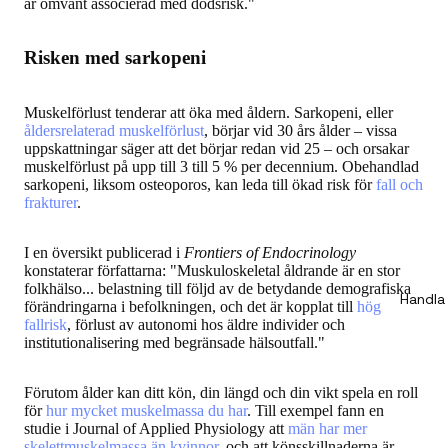
är omvänt associerad med dödsrisk."
Risken med sarkopeni
Muskelförlust tenderar att öka med åldern. Sarkopeni, eller
åldersrelaterad muskelförlust
, börjar vid 30 års ålder – vissa
uppskattningar säger att det börjar redan vid 25 – och orsakar
muskelförlust på upp till 3 till 5 % per decennium. Obehandlad
sarkopeni, liksom osteoporos, kan leda till ökad risk för
fall och
frakturer
.
I en översikt publicerad i
Frontiers of Endocrinology
konstaterar författarna: "Muskuloskeletal åldrande är en stor
folkhälso­... belastning till följd av de betydande demografiska
Handla
förändringarna i befolkningen, och det är kopplat till
hög
fallrisk
, förlust av autonomi hos äldre individer och
institutionalisering med begränsade hälsoutfall."
Förutom ålder kan ditt kön, din längd och din vikt spela en roll
för
hur mycket muskelmassa du har
. Till exempel fann en
studie i Journal of Applied Physiology att
män har mer
skelettmuskelmassa än kvinnor
, och att könsskillnaderna är