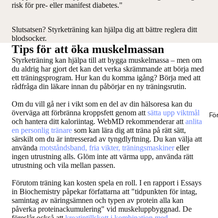
risk för pre- eller manifest diabetes."
Slutsatsen? Styrketräning kan hjälpa dig att bättre reglera ditt
blodsocker.
Tips för att öka muskelmassan
Styrketräning kan hjälpa till att bygga muskelmassa – men om
du aldrig har gjort det kan det verka skrämmande att börja med
ett träningsprogram. Hur kan du komma igång? Börja med att
rådfråga din läkare innan du påbörjar en ny träningsrutin.
Om du vill gå ner i vikt som en del av din hälsoresa kan du
överväga att förbränna kroppsfett genom att
sätta upp viktmål
Fö
och hantera ditt kaloriintag. WebMD rekommenderar att
anlita
en personlig tränare
som kan lära dig att träna på rätt sätt,
särskilt om du är intresserad av tyngdlyftning. Du kan välja att
använda
motståndsband, fria vikter, träningsmaskiner
eller
ingen utrustning alls. Glöm inte att värma upp, använda rätt
utrustning och vila mellan passen.
Förutom träning kan kosten spela en roll. I en rapport i Essays
in Biochemistry påpekar författarna att "tidpunkten för intag,
samintag av näringsämnen och typen av protein alla kan
påverka proteinackumulering" vid muskeluppbyggnad. De
föreslår också att
kreatin­tillskott i kombination med