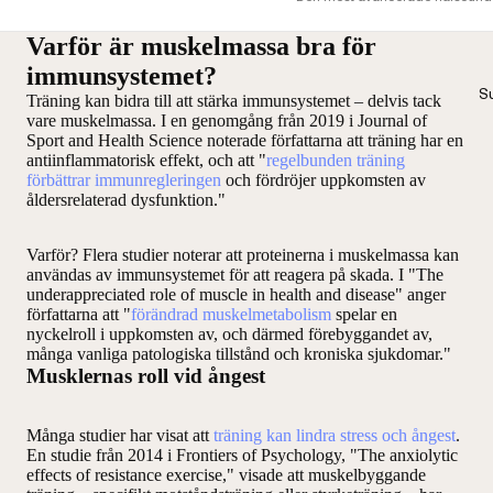
Varför är muskelmassa bra för
immunsystemet?
S
Träning kan bidra till att stärka immunsystemet – delvis tack
vare muskelmassa. I en genomgång från 2019 i Journal of
Sport and Health Science noterade författarna att träning har en
antiinflammatorisk effekt, och att "
regelbunden träning
förbättrar immunregleringen
och fördröjer uppkomsten av
åldersrelaterad dysfunktion."
Varför? Flera studier noterar att proteinerna i muskelmassa kan
användas av immunsystemet för att reagera på skada. I "The
underappreciated role of muscle in health and disease" anger
författarna att "
förändrad muskelmetabolism
spelar en
nyckelroll i uppkomsten av, och därmed förebyggandet av,
många vanliga patologiska tillstånd och kroniska sjukdomar."
Musklernas roll vid ångest
Många studier har visat att
träning kan lindra stress och ångest
.
En studie från 2014 i Frontiers of Psychology, "The anxiolytic
effects of resistance exercise," visade att muskelbyggande