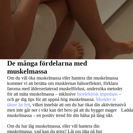
De många fördelarna med
muskelmassa
Om du vill
öka muskelmassa eller hantera din muskelmassa
kommer vi att berätta om musklernas hälsoeffekter, förklara
farorna med åldersrelaterad muskelförlust, undersöka metoder
för att mäta muskelmassa – inklusive
bioelektrisk impedans
–
och ge dig tips för att uppnå hög muskelmassa.
Muskler är
tätare än fett
, vilket innebär att om du har ökat din aktivitetsnivå
men inte går ner i vikt kan det bero på att du bygger mager
Ladda
muskelmassa – en positiv trend för din hälsa på lång sikt.
Om du har låg muskelmassa, eller vill hantera din
muskelmassa, vad kan du göra? Låt oss titta på hur