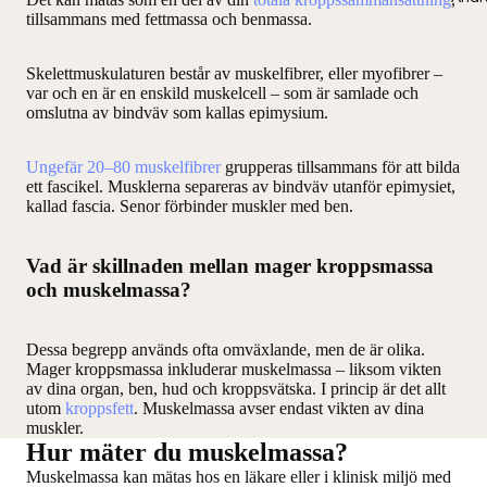
tillsammans med fettmassa och benmassa.
Skelettmuskulaturen består av muskelfibrer, eller myofibrer –
var och en är en enskild muskelcell – som är samlade och
omslutna av bindväv som kallas epimysium.
Ungefär 20–80 muskelfibrer
grupperas tillsammans för att bilda
ett fascikel. Musklerna separeras av bindväv utanför epimysiet,
kallad fascia. Senor förbinder muskler med ben.
Vad är skillnaden mellan mager kroppsmassa
och muskelmassa?
Dessa begrepp används ofta omväxlande, men de är olika.
Mager kroppsmassa inkluderar muskelmassa – liksom vikten
av dina organ, ben, hud och kroppsvätska. I princip är det allt
utom
kroppsfett
. Muskelmassa avser endast vikten av dina
muskler.
Hur mäter du muskelmassa?
Muskelmassa kan mätas hos en läkare eller i klinisk miljö med