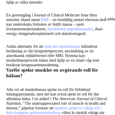
hjälp av olika metoder.
En genomgång i Journal of Clinical Medicine listar flera
Ladda
metoder, bland annat
BMI
– en bristfällig metod eftersom den
kan underskatta förlusten av fettfri massa – samt
överarmsmuskelomkrets,
bioelektrisk impedansanalys
, dual-
energy röntgenabsorptiometri och datortomografi.
Andra alternativ för att
mäta din muskelmassa
inkluderar
beräkning av din kroppsfettprocent, användning av en
amerikansk militärformel eller MRI. Hemma kan
muskelmassprocent mätas med hjälp av en smart våg som
beräknar kroppssammansättning.
Varför spelar muskler en avgörande roll för
hälsan?
Alla vet att muskelmassa spelar en roll för förbättrad
träningsprestanda, men det kan också spela en roll för din
allmänna hälsa. I en artikel i
The American Journal of Clinical
Nutrition
, "The underappreciated role of muscle in health and
disease," påpekar forskare att
muskler spelar en viktig roll i
hela kroppens proteinmetabolism
, vilket är särskilt viktigt när