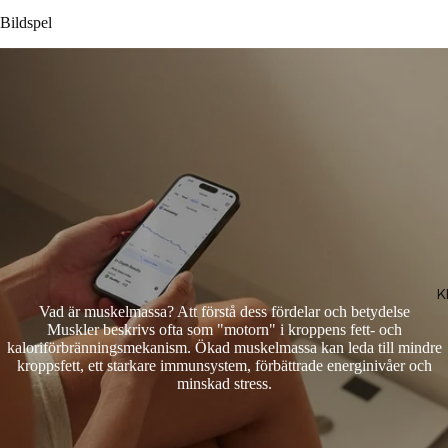
Bildspel
K
Vad är muskelmassa? Att förstå dess fördelar och betydelse
Muskler beskrivs ofta som "motorn" i kroppens fett- och
kaloriförbränningsmekanism. Ökad muskelmassa kan leda till mindre
kroppsfett, ett starkare immunsystem, förbättrade energinivåer och
minskad stress.