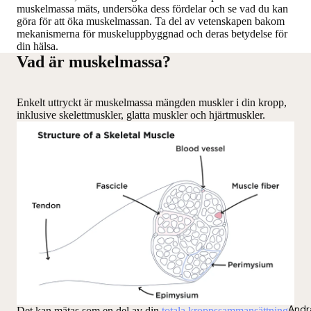
muskelmassa mäts, undersöka dess fördelar och se vad du kan
göra för att öka muskelmassan. Ta del av vetenskapen bakom
mekanismerna för muskeluppbyggnad och deras betydelse för
din hälsa.
Vad är muskelmassa?
Enkelt uttryckt är muskelmassa mängden muskler i din kropp,
inklusive skelettmuskler, glatta muskler och hjärtmuskler.
Andr
Det kan mätas som en del av din
totala kroppssammansättning
,