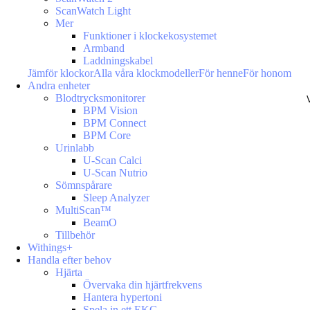
ScanWatch Light
Mer
Funktioner i klockekosystemet
Armband
Laddningskabel
Jämför klockor
Alla våra klockmodeller
För henne
För honom
Andra enheter
Blodtrycksmonitorer
BPM Vision
BPM Connect
BPM Core
Urinlabb
U-Scan Calci
U-Scan Nutrio
Sömnspårare
Sleep Analyzer
MultiScan™
BeamO
Tillbehör
Withings+
Handla efter behov
Hjärta
Övervaka din hjärtfrekvens
Hantera hypertoni
Spela in ett EKG