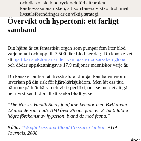
och diastoliskt blodtryck och förbättrar den
kardiovaskulära risken; att kombinera viktkontroll med
livsstilsförändringar är en viktig strategi.
Övervikt och hypertoni: ett farligt
samband
Ditt hjärta är ett fantastiskt organ som pumpar fem liter blod
varje minut och upp till 7 500 liter blod per dag. Du kanske vet
att
hjärt-kärlsjukdomar är den vanligaste dödsorsaken globalt
och dödar uppskattningsvis 17,9 miljoner människor varje år.
Du kanske har hört att livsstilsförändringar kan ha en enorm
inverkan på din risk för hjärt-kärlsjukdom. Men låt oss titta
närmare på hjärthälsa och vikt specifikt, och se hur det att gå
ner i vikt kan bidra till att sänka blodtrycket.
"The Nurses Health Study jämförde kvinnor med BMI under
22 med de som hade BMI över 29 och fann en 2- till 6-faldig
högre förekomst av hypertoni bland de med fetma."
Källa: "
Weight Loss and Blood Pressure Control
" AHA
Journals, 2008
Andr