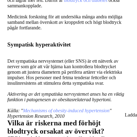
och lagrar mer fett. Därför är
blodtryck och diabetes
också
sammankopplade.
Medicinsk forskning för att undersöka många andra möjliga
samband mellan överskott av kroppsfett och högt blodtryck
pågår fortfarande.
Sympatisk hyperaktivitet
Det sympatiska nervsystemet (eller SNS) är ett nätverk av
nerver som gör att vår hjärna kan kontrollera blodtrycket
genom att justera diametern på perifera artärer via elektriska
impulser. Hos personer med fetma tenderar fettceller och
insulinresistens att stimulera detta sympatiska svar.
Aktivering av det sympatiska nervsystemet anses ha en viktig
funktion i patogenesen av obesitasrelaterad hypertoni.
Källa: "
Mechanisms of obesity-induced hypertension
"
Ladda
Hypertension Research, 2010
Vilka är riskerna med förhöjt
blodtryck orsakat av övervikt?