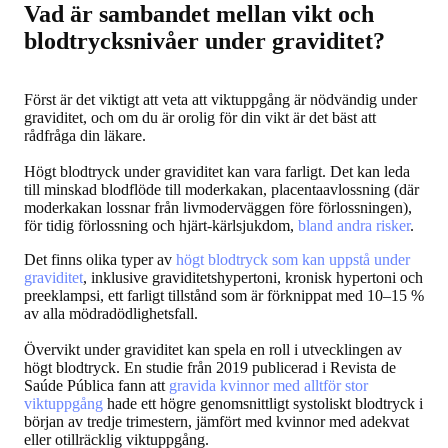
Vad är sambandet mellan vikt och
blodtrycksnivåer under graviditet?
Först är det viktigt att veta att viktuppgång är nödvändig under
graviditet, och om du är orolig för din vikt är det bäst att
rådfråga din läkare.
Högt blodtryck under graviditet kan vara farligt. Det kan leda
till minskad blodflöde till moderkakan, placentaavlossning (där
moderkakan lossnar från livmoderväggen före förlossningen),
för tidig förlossning och hjärt-kärlsjukdom,
bland andra risker
.
Det finns olika typer av
högt blodtryck som kan uppstå under
graviditet
, inklusive graviditetshypertoni, kronisk hypertoni och
preeklampsi, ett farligt tillstånd som är förknippat med 10–15 %
av alla mödradödlighetsfall.
Övervikt under graviditet kan spela en roll i utvecklingen av
högt blodtryck. En studie från 2019 publicerad i Revista de
Saúde Pública fann att
gravida kvinnor med alltför stor
viktuppgång
hade ett högre genomsnittligt systoliskt blodtryck i
början av tredje trimestern, jämfört med kvinnor med adekvat
eller otillräcklig viktuppgång.