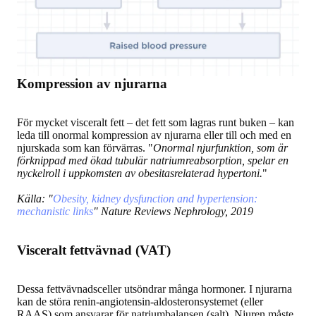
Kompression av njurarna
För mycket visceralt fett – det fett som lagras runt buken – kan
leda till onormal kompression av njurarna eller till och med en
njurskada som kan förvärras. "
Onormal njurfunktion, som är
förknippad med ökad tubulär natriumreabsorption, spelar en
nyckelroll i uppkomsten av obesitasrelaterad hypertoni.
"
Källa: "
Obesity, kidney dysfunction and hypertension:
mechanistic links
" Nature Reviews Nephrology, 2019
Visceralt fettvävnad (VAT)
Dessa fettvävnadsceller utsöndrar många hormoner. I njurarna
kan de störa renin-angiotensin-aldosteronsystemet (eller
RAAS) som ansvarar för natriumbalansen (salt). Njuren måste