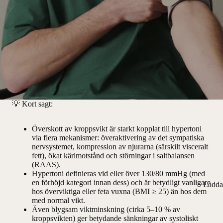
💡
Kort sagt:
Överskott av kroppsvikt är starkt kopplat till hypertoni
via flera mekanismer: överaktivering av det sympatiska
nervsystemet, kompression av njurarna (särskilt visceralt
fett), ökat kärlmotstånd och störningar i saltbalansen
(RAAS).
Hypertoni definieras vid eller över 130/80 mmHg (med
en förhöjd kategori innan dess) och är betydligt vanligare
Ladda
hos överviktiga eller feta vuxna (BMI ≥ 25) än hos dem
med normal vikt.
Även blygsam viktminskning (cirka 5–10 % av
kroppsvikten) ger betydande sänkningar av systoliskt