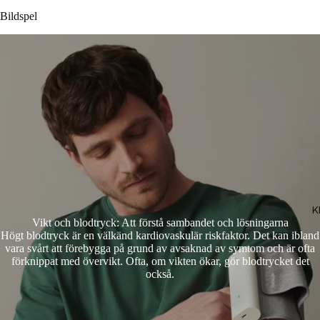
Bildspel
K
Vikt och blodtryck: Att förstå sambandet och lösningarna
Högt blodtryck är en välkänd kardiovaskulär riskfaktor. Det kan ibland
vara svårt att förebygga på grund av avsaknad av symtom och är ofta
förknippat med övervikt. Ofta, om vikten ökar, gör blodtrycket det
också.