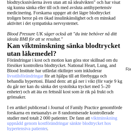
blodtrycksnivåerna även utan att nå idealvikten" och har visat
sig kunna sänka eller till och med avsluta antihypertensiv
medicinering. Forskarna uppger att det lägre blodtrycket
troligen beror på en ökad insulinkänslighet och en minskad
aktivitet i det sympatiska nervsystemet.
Blood Pressure UK säger också att "du inte behöver nå ditt
ideala BMI för att se resultat."
Kan viktminskning sänka blodtrycket
utan läkemedel?
Förändringar i kost och motion kan göra stor skillnad om du
försöker kontrollera blodtrycket. National Heart, Lung, and
Fö
Blood Institute har utfärdat riktlinjer som inkluderar
livsstilsförändringar
för att hjälpa till att förebygga och
behandla hypertoni. Bland dem: att gå ner i vikt (för varje 9 kg
du går ner kan du sänka det systoliska trycket med 5–20
enheter) och att äta en fettsnål kost som är rik på frukt och
grönsaker.
I en artikel publicerad i Journal of Family Practice genomförde
forskarna en metaanalys av 8 randomiserade kontrollerade
studier med totalt 2 000 patienter. De fann att
viktminskning
uppnådd genom kostförändringar sänkte blodtrycket hos
hypertensiva patienter
.