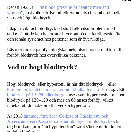
Redan 1923, i "
The blood pressure of healthy men and
women
", fastställde dr Brandreth Symonds ett samband mellan
vikt och högt blodtryck.
I dag är vikt och blodtryck ett stort folkhälsoproblem, med
tanke på att de kan ha en stor inverkan på det kardiovaskulära
och renala systemet hos personer som är överviktiga.
Läs mer om de patofysiologiska mekanismerna som bidrar till
förhöjt blodtryck hos överviktiga personer.
Vad är högt blodtryck?
Högt blodtryck, eller hypertoni, är när ditt blodtryck – eller
kraften hos blodet som trycker mot blodkärlen
– är för högt. Ett
blodtryck på 130/80 eller högre
anses vara hypertensivt, och ett
blodtryck på 120–129 och mer än 80 anses förhöjt, vilket
innebär att du riskerar att utveckla hypertoni.
År 2018
ändrade American College of Cardiology och
American Heart Association sina riktlinjer för blodtryck
och
tog bort kategorin "prehypertension" samt sänkte definitionen
av högt blodtryck.