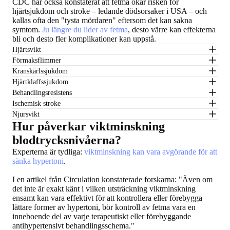
CDC har också konstaterat att fetma ökar risken för
hjärtsjukdom och stroke – ledande dödsorsaker i USA – och
kallas ofta den "tysta mördaren" eftersom det kan sakna
symtom.
Ju längre du lider av fetma
, desto värre kan effekterna
bli och desto fler komplikationer kan uppstå.
Hjärtsvikt
Förmaksflimmer
Kranskärlssjukdom
Hjärtklaffssjukdom
Behandlingsresistens
Ischemisk stroke
Njursvikt
Hur påverkar viktminskning
blodtrycksnivåerna?
Experterna är tydliga:
viktminskning kan vara avgörande för att
sänka hypertoni
.
I en artikel från Circulation konstaterade forskarna: "Även om
det inte är exakt känt i vilken utsträckning viktminskning
ensamt kan vara effektivt för att kontrollera eller förebygga
lättare former av hypertoni, bör kontroll av fetma vara en
inneboende del av varje terapeutiskt eller förebyggande
antihypertensivt behandlingsschema."