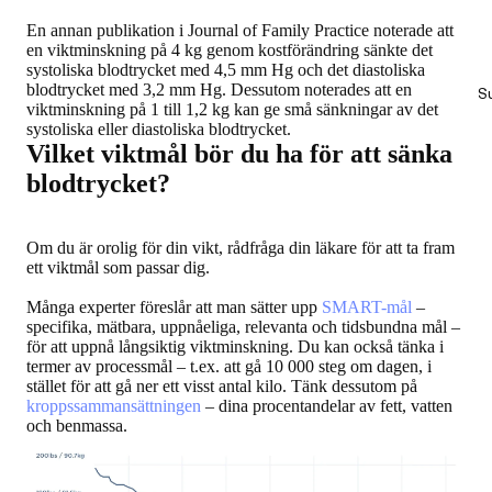
En annan publikation i Journal of Family Practice noterade att
en viktminskning på 4 kg genom kostförändring sänkte det
systoliska blodtrycket med 4,5 mm Hg och det diastoliska
blodtrycket med 3,2 mm Hg. Dessutom noterades att en
S
viktminskning på 1 till 1,2 kg kan ge små sänkningar av det
systoliska eller diastoliska blodtrycket.
Vilket viktmål bör du ha för att sänka
blodtrycket?
Om du är orolig för din vikt, rådfråga din läkare för att ta fram
ett viktmål som passar dig.
Många experter föreslår att man sätter upp
SMART-mål
–
specifika, mätbara, uppnåeliga, relevanta och tidsbundna mål –
för att uppnå långsiktig viktminskning. Du kan också tänka i
termer av processmål – t.ex. att gå 10 000 steg om dagen, i
stället för att gå ner ett visst antal kilo. Tänk dessutom på
kroppssammansättningen
– dina procentandelar av fett, vatten
och benmassa.