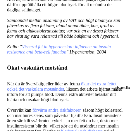
därför upprätthålla ett högre blodtryck för att utsöndra det
dagliga saltintaget.
Sambandet mellan ansamling av VAT och högt blodtryck kan
påverkas av flera faktorer, bland annat ålder, kön, grad av
fetma och glukostoleransstatus; var och en av dessa faktorer
har visat sig vara relaterad till både bukfetma och hypertoni.
Källa: "
Visceral fat in hypertension: influence on insulin
resistance and beta-cell function
" Hypertension, 2004
Ökat vaskulärt motstånd
När du är överviktig eller lider av fetma
ökar det extra fettet
Handla
också det vaskulära motståndet
, liksom det arbete hjärtat måste
utföra för att pumpa blod. Denna extra aktivitet belastar ditt
hjärta och orsakar högt blodtryck.
Övervikt kan
förvärra andra riskfaktorer
, såsom högt kolesterol
och insulinresistens, som påverkar hjärthälsan. Insulinresistens
är en särskilt svårbruten cykel – ju mer fett du har, desto mer
insulinresistent blir du, vilket gör att du utsöndrar mer insulin