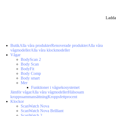
Ladda
Butik
Alla våra produkter
Renoverade produkter
Alla våra
vågmodeller
Alla våra klockmodeller
Vågar
BodyScan 2
Body Scan
BodyFit
Body Comp
Body smart
Mer
Funktioner i vågsekosystemet
Jämför vågar
Alla våra vågmodeller
Hälsosam
kroppssammansättning
Kroppsfettprocent
Klockor
ScanWatch Nova
ScanWatch Nova Brilliant
ScanWatch 2