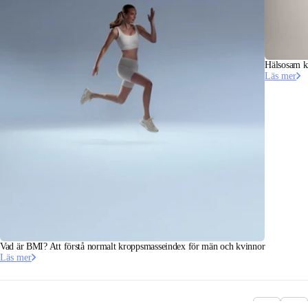
Hälsosam kr
Läs mer
Vad är BMI? Att förstå normalt kroppsmasseindex för män och kvinnor
Läs mer