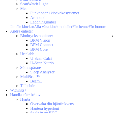
ScanWatch Light
Mer
Funktioner i klockekosystemet
Armband
Laddningskabel
Jämför klockor
Alla våra klockmodeller
För henne
För honom
Andra enheter
Blodtrycksmonitorer
BPM Vision
BPM Connect
BPM Core
Urinlabb
U-Scan Calci
U-Scan Nutrio
Sömnspårare
Sleep Analyzer
MultiScan™
BeamO
Tillbehör
Withings+
Handla efter behov
Hjärta
Övervaka din hjärtfrekvens
Hantera hypertoni
Spela in ett EKG