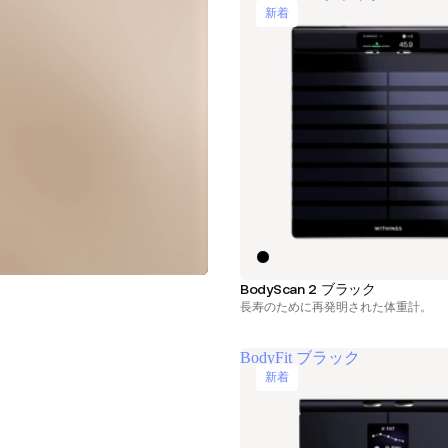
新着
BodyScan 2 ブラック
長寿のために再発明された体重計。
BodyFit ブラック
新着