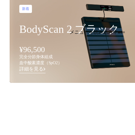
新着
BodyScan 2 ブラック
メニューを読み込み中
¥96,500
完全分節身体組成
血中酸素濃度（SpO2）
詳細を見る