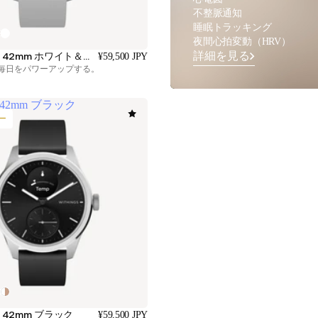
不整脈通知
睡眠トラッキング
夜間心拍変動（HRV）
詳細を見る
ScanWatch 2 42mm ホワイト＆シルバー
¥59,500 JPY
毎日をパワーアップする。
 2 42mm ブラック
ー
 2 42mm ブラック
¥59,500 JPY