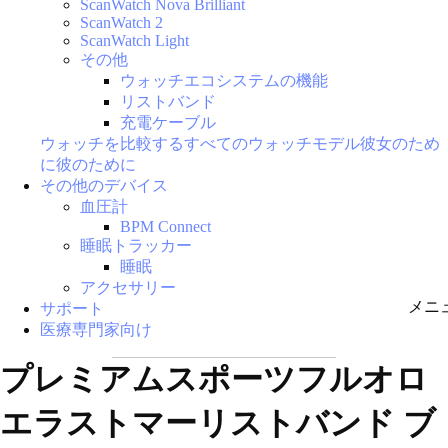
ScanWatch Nova Brilliant
ScanWatch 2
ScanWatch Light
その他
ウォッチエコシステムの機能
リストバンド
充電ケーブル
ウォッチを比較する
すべてのウォッチモデル
彼女のため
に
彼のために
その他のデバイス
血圧計
BPM Connect
睡眠トラッカー
睡眠
アクセサリー
メニ
サポート
医療専門家向け
プレミアムスポーツフルオロ
エラストマーリストバンド ブ