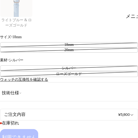
メニ
ライトブルー & ロ
ーズゴールド
サイズ
•
18mm
18mm
20mm
素材
•
シルバー
シルバー
ローズゴールド
ウォッチの互換性を確認する
技術仕様
ご注文内容
¥5,800
在庫切れ
利用できません