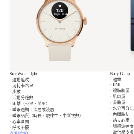
ScanWatch Light
Body Comp
· 運動追蹤
· 體重
· BMI
· 消耗卡路里
· 體脂肪量
· 步數
· 肌肉量
· 活動分鐘數
· 骨骼量
· 距離（公里、英里）
· 水分百分比
· 睡眠週期：深層或淺層
· 內臟脂肪
· 睡眠品質（時長、規律性、中斷次數）
· 站立心率
· 心率區間
· 脈搏波速度
· 呼吸干擾
· 電化學皮
查看詳情