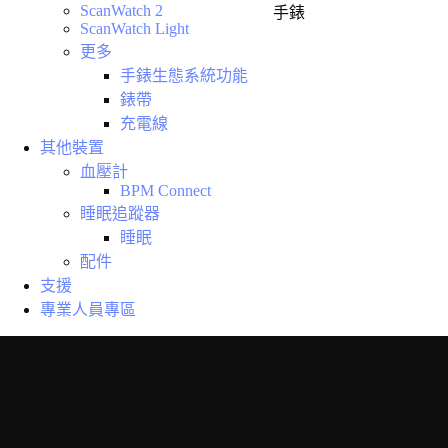
ScanWatch 2
手錶
ScanWatch Light
更多
手錶生態系統功能
錶帶
充電線
其他裝置
血壓計
BPM Connect
睡眠追蹤器
睡眠
配件
支援
專業人員專區
Loading menu