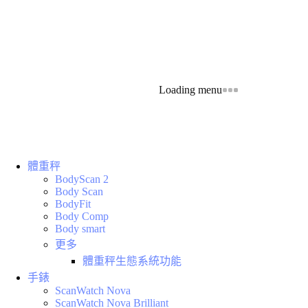
Loading menu
體重秤
BodyScan 2
Body Scan
BodyFit
Body Comp
Body smart
更多
體重秤生態系統功能
手錶
ScanWatch Nova
ScanWatch Nova Brilliant