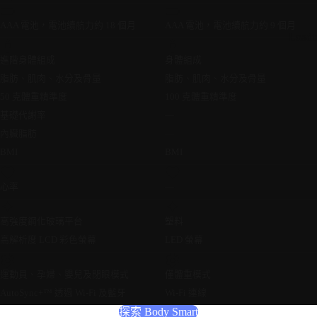
AAA 電池，電池續航力約 18 個月
AAA 電池，電池續航力約 9 個月
Loadi
進階身體組成
身體組成
脂肪、肌肉、水分及骨量
脂肪、肌肉、水分及骨量
50 克體重精準度
100 克體重精準度
基礎代謝率
—
內臟脂肪
—
BMI
BMI
心率
—
高強度鋼化玻璃平台
塑料
高解析度 LCD 彩色螢幕
LED 螢幕
運動員、孕婦、嬰兒及閉眼模式
僅體重模式
AutoSync+™ 透過 Wi-Fi 及藍牙
Wi-Fi 連線
探索 Body Smart