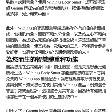
裝飾。說到電量？使用 Withings Body Smart，您可獲得遠
超 Garmin 所提供的超長電池續航力，確保持續的健康數
據追蹤，減少頻繁中斷。
此外，Withings 的智慧體重秤讓您能夠分析詳細的身體組
成，包括肌肉量、體脂率和水分含量，以及站立心率和內
臟脂肪，為您提供完整的內部指標全貌。這遠遠超越了單
純的體重測量，使其成為一款強大的工具，不僅適合健身
專
愛好者，也適合任何致力於長期健康改善的人。
為您而生的智慧體重秤功能
無論您是在追蹤健身目標、關注體重，還是只是想要更健
康地生活，Withings Body Smart 都能適應您的需求。它與
免費的 Withings app 無縫配合，讓您輕鬆存取所有歷史數
據與洞察。如果您已在使用其他 Withings 產品，例如混合
智慧手錶或血壓計，這種整合尤其有益，因為所有健康指
標都匯聚在一個易於使用的生態系統中。
相比之下，Garmin Index 需要與 Garmin app 同步，而該應