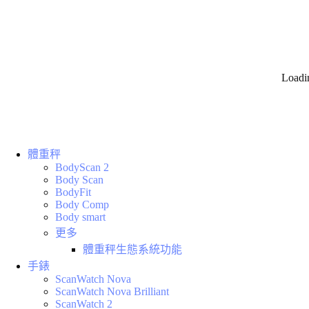
Loadi
體重秤
BodyScan 2
Body Scan
BodyFit
Body Comp
Body smart
更多
體重秤生態系統功能
手錶
ScanWatch Nova
ScanWatch Nova Brilliant
ScanWatch 2