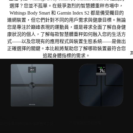
選擇？您並不孤單。在競爭激烈的智慧體重秤市場中，
Withings Body Smart 和 Garmin Index S2 都是備受矚目的
連網裝置，但它們針對不同的用戶需求與健康目標。無論
您是專注於巔峰表現的運動員，還是尋求全面了解自身健
康狀況的個人，了解每款智慧體重秤如何融入您的生活方
式——以及您現有的應用程式與裝置生態系統——是做出
正確選擇的關鍵。本比較將幫助您了解哪款裝置最符合您
追蹤身體指標的需求。
Garmin Index S2
Body Smart
不只是關於您的體重
助您達成目標的強大健康檢測工具
149,99€
99,95€