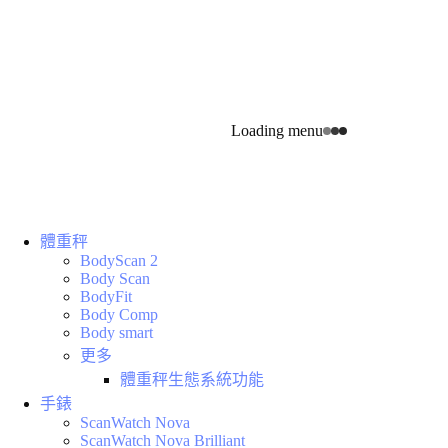
Loading menu
體重秤
BodyScan 2
Body Scan
BodyFit
Body Comp
Body smart
更多
體重秤生態系統功能
手錶
ScanWatch Nova
ScanWatch Nova Brilliant