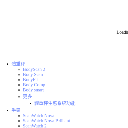
Loadi
體重秤
BodyScan 2
Body Scan
BodyFit
Body Comp
Body smart
更多
體重秤生態系統功能
手錶
ScanWatch Nova
ScanWatch Nova Brilliant
ScanWatch 2