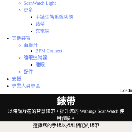
ScanWatch Light
更多
手錶生態系統功能
錶帶
充電線
其他裝置
血壓計
BPM Connect
睡眠追蹤器
睡眠
配件
支援
專業人員專區
Loadi
錶帶
以時尚舒適的智慧錶帶，提升您的 Withings ScanWatch 使
用體驗。
選擇您的手錶以找到相配的錶帶