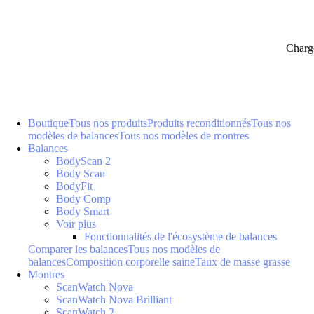
Charg
Boutique
Tous nos produits
Produits reconditionnés
Tous nos
modèles de balances
Tous nos modèles de montres
Balances
BodyScan 2
Body Scan
BodyFit
Body Comp
Body Smart
Voir plus
Fonctionnalités de l'écosystème de balances
Comparer les balances
Tous nos modèles de
balances
Composition corporelle saine
Taux de masse grasse
Montres
ScanWatch Nova
ScanWatch Nova Brilliant
ScanWatch 2