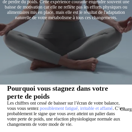
de perdre du poids. Cette expérience courante engendre souvent une
baisse de motivation car elle ne reflète pas les efforts physiques ou
alimentaires mis en place, mais elle est le résultat de l'adaptation
naturelle de votre métabolisme à tous ces changements.
Pourquoi vous stagnez dans votre
perte de poids
Les chiffres ont cessé de baisser sur l’écran de votre balance,
vous vous sentez
possiblement fatigué, irritable et affamé
. C’est
Charg
probablement le signe que vous avez atteint un palier dans
votre perte de poids, une réaction physiologique normale aux
changements de votre mode de vie.