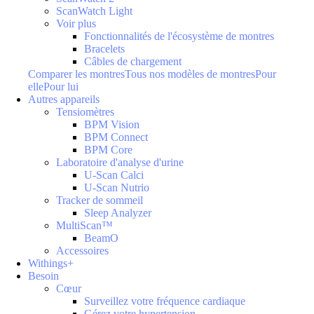
ScanWatch Light
Voir plus
Fonctionnalités de l'écosystème de montres
Bracelets
Câbles de chargement
Comparer les montres
Tous nos modèles de montres
Pour
elle
Pour lui
Autres appareils
Tensiomètres
BPM Vision
BPM Connect
BPM Core
Laboratoire d'analyse d'urine
U-Scan Calci
U-Scan Nutrio
Tracker de sommeil
Sleep Analyzer
MultiScan™
BeamO
Accessoires
Withings+
Besoin
Cœur
Surveillez votre fréquence cardiaque
Gérez votre hypertension