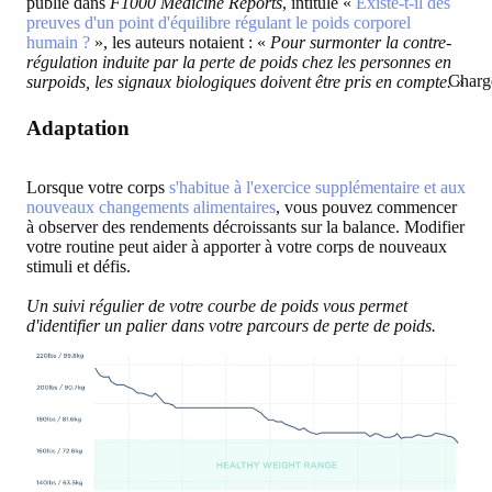
publié dans
F1000 Medicine Reports
, intitulé «
Existe-t-il des
preuves d'un point d'équilibre régulant le poids corporel
humain ?
», les auteurs notaient : «
Pour surmonter la contre-
régulation induite par la perte de poids chez les personnes en
Charg
surpoids, les signaux biologiques doivent être pris en compte.
»
Adaptation
Lorsque votre corps
s'habitue à l'exercice supplémentaire et aux
nouveaux changements alimentaires
, vous pouvez commencer
à observer des rendements décroissants sur la balance. Modifier
votre routine peut aider à apporter à votre corps de nouveaux
stimuli et défis.
Un suivi régulier de votre courbe de poids vous permet
d'identifier un palier dans votre parcours de perte de poids.