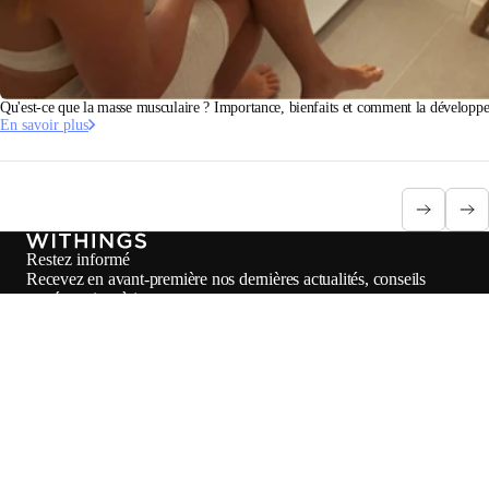
Qu'est-ce que la masse musculaire ? Importance, bienfaits et comment la développe
En savoir plus
P
Restez informé
Recevez en avant-première nos dernières actualités, conseils
santé et mises à jour.
E-mail
Facebook
Instagram
Youtube
Tiktok
Twitter
FR · EUR
BALANCES
MONTRES
ACHETER EN EUROPE