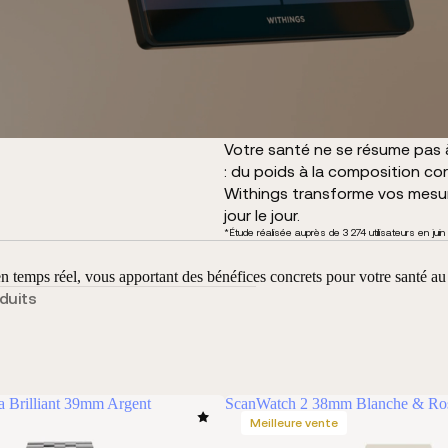
Votre santé ne se résume pas à 
: du poids à la composition corp
Withings transforme vos mesure
jour le jour.
*Étude réalisée auprès de 3 274 utilisateurs en juin
n temps réel, vous apportant des bénéfices concrets pour votre santé au
duits
 Brilliant 39mm Argent
ScanWatch 2 38mm Blanche & Ro
Meilleure vente