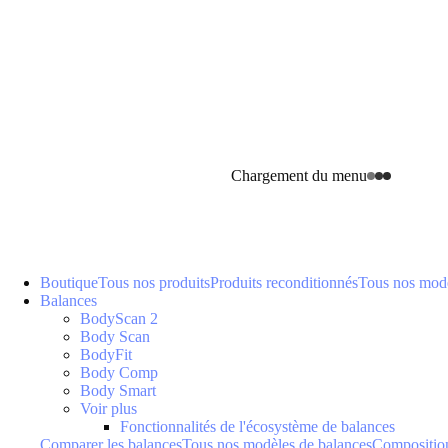
Chargement du menu
Boutique
Tous nos produits
Produits reconditionnés
Tous nos modè
Balances
BodyScan 2
Body Scan
BodyFit
Body Comp
Body Smart
Voir plus
Fonctionnalités de l'écosystème de balances
Comparer les balances
Tous nos modèles de balances
Composition