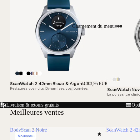
Chargement du menu
ScanWatch 2 42mm Bleue & Argent
€303,95 EUR
Restaurez vos nuits. Dynamisez vos journées.
ScanWatch Nova
La puissance clini
Livraison & retours gratuits
Opti
Meilleures ventes
BodyScan 2 Noire
ScanWatch 2 42
Nouveau