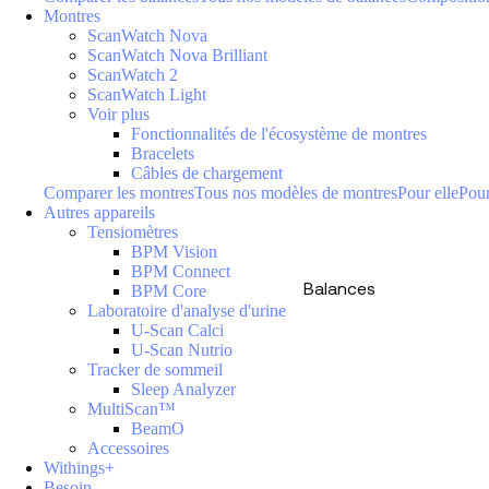
Montres
ScanWatch Nova
ScanWatch Nova Brilliant
ScanWatch 2
ScanWatch Light
Voir plus
Fonctionnalités de l'écosystème de montres
Bracelets
Câbles de chargement
Comparer les montres
Tous nos modèles de montres
Pour elle
Pour
Autres appareils
Tensiomètres
BPM Vision
BPM Connect
Balances
BPM Core
Laboratoire d'analyse d'urine
U-Scan Calci
U-Scan Nutrio
Tracker de sommeil
Sleep Analyzer
MultiScan™
BeamO
Accessoires
Withings+
Besoin