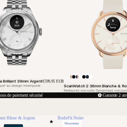
 Brilliant 39mm Argent
€599,95 EUR
que* au design intemporel.
ScanWatch 2 38mm Blanche & Ro
Restaurez vos nuits. Dynamisez vos jour
ons de paiement sécurisé
Garantie 2 an
mm Bleue & Argent
BodyFit Noire
Nouveau