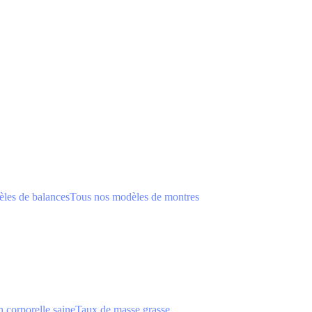
les de balances
Tous nos modèles de montres
 corporelle saine
Taux de masse grasse