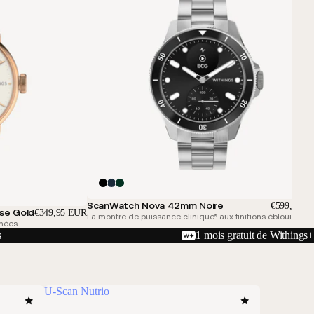
ScanWatch Nova 42mm Noire
€599,95 E
se Gold
€349,95 EUR
La montre de puissance clinique* aux finitions éblouissant
nées.
s
1 mois gratuit de Withings+
U-Scan Nutrio