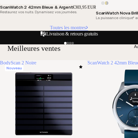
ScanWatch 2 42mm Bleue & Argent
€303,95 EUR
Restaurez vos nuits. Dynamisez vos journées.
ScanWatch Nova Bril
La puissance clinique* a
Toutes les montres
Livraison & retours gratuits
Au
Meilleures ventes
BodyScan 2 Noire
ScanWatch 2 42mm Bleue
Nouveau