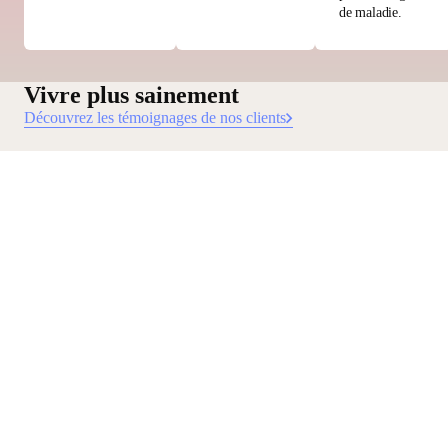
de maladie.
Vivre plus sainement
Découvrez les témoignages de nos clients
Withings m'a aidé à suivre les changements de mon mode de vie et m'a aidé à a
Simon
Utilisateur Body Scan
Body Scan Noire
Restez informé
Recevez en avant-première nos dernières actualités, conseils
santé et mises à jour.
E-mail