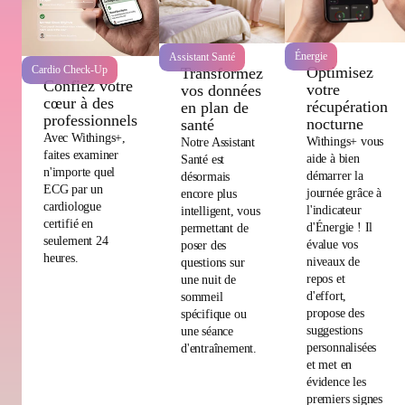
Énergie
Assistant Santé
Optimisez
Cardio Check-Up
Transformez
Confiez votre
votre
vos données
cœur à des
récupération
en plan de
professionnels
nocturne
santé
Avec Withings+,
Withings+ vous
Notre Assistant
faites examiner
aide à bien
Santé est
n'importe quel
démarrer la
désormais
ECG par un
journée grâce à
encore plus
cardiologue
l'indicateur
intelligent, vous
certifié en
d'Énergie ! Il
permettant de
seulement 24
évalue vos
poser des
heures.
niveaux de
questions sur
repos et
une nuit de
d'effort,
sommeil
propose des
spécifique ou
suggestions
une séance
personnalisées
d'entraînement.
et met en
évidence les
premiers signes