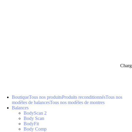
Charg
Boutique
Tous nos produits
Produits reconditionnés
Tous nos
modèles de balances
Tous nos modèles de montres
Balances
BodyScan 2
Body Scan
BodyFit
Body Comp