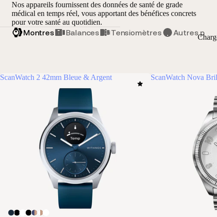
Nos appareils fournissent des données de santé de grade
médical en temps réel, vous apportant des bénéfices concrets
pour votre santé au quotidien.
Montres
Balances
Tensiomètres
Autres prod
Charg
ScanWatch 2 42mm Bleue & Argent
ScanWatch Nova Bril