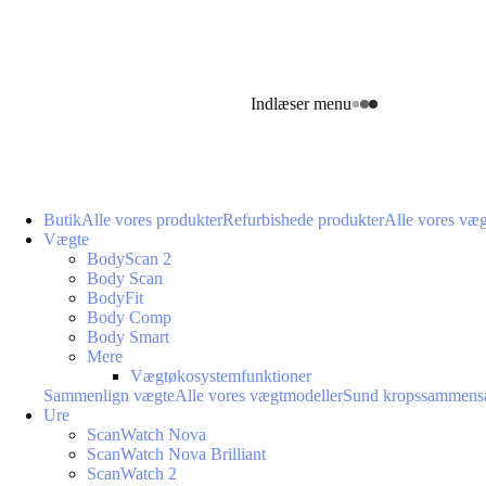
Indlæser menu
Butik
Alle vores produkter
Refurbishede produkter
Alle vores væ
Vægte
BodyScan 2
Body Scan
BodyFit
Body Comp
Body Smart
Mere
Vægtøkosystemfunktioner
Sammenlign vægte
Alle vores vægtmodeller
Sund kropssammens
Ure
ScanWatch Nova
ScanWatch Nova Brilliant
ScanWatch 2