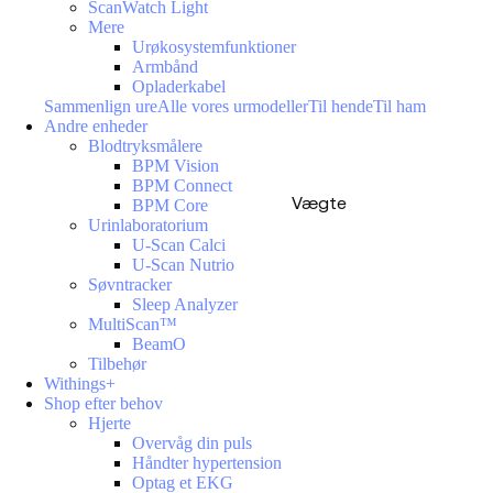
ScanWatch Light
Mere
Urøkosystemfunktioner
Armbånd
Opladerkabel
Sammenlign ure
Alle vores urmodeller
Til hende
Til ham
Andre enheder
Blodtryksmålere
BPM Vision
BPM Connect
Vægte
BPM Core
Urinlaboratorium
U-Scan Calci
U-Scan Nutrio
Søvntracker
Sleep Analyzer
MultiScan™
BeamO
Tilbehør
Withings+
Shop efter behov
Hjerte
Overvåg din puls
Håndter hypertension
Optag et EKG