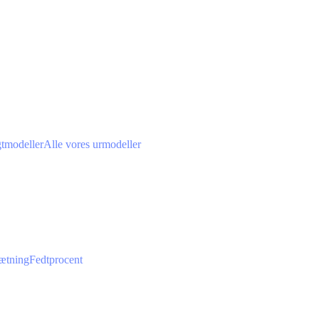
gtmodeller
Alle vores urmodeller
ætning
Fedtprocent