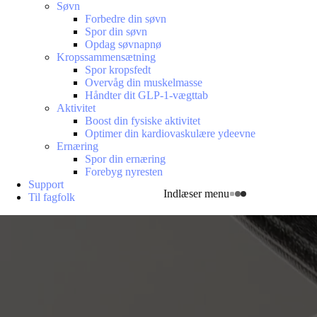
Søvn
Forbedre din søvn
Spor din søvn
Opdag søvnapnø
Kropssammensætning
Spor kropsfedt
Overvåg din muskelmasse
Håndter dit GLP-1-vægttab
Aktivitet
Boost din fysiske aktivitet
Optimer din kardiovaskulære ydeevne
Ernæring
Spor din ernæring
Forebyg nyresten
Support
Indlæser menu
Til fagfolk