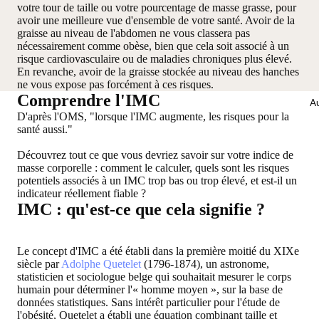
votre tour de taille ou votre pourcentage de masse grasse, pour
avoir une meilleure vue d'ensemble de votre santé. Avoir de la
graisse au niveau de l'abdomen ne vous classera pas
nécessairement comme obèse, bien que cela soit associé à un
risque cardiovasculaire ou de maladies chroniques plus élevé.
En revanche, avoir de la graisse stockée au niveau des hanches
ne vous expose pas forcément à ces risques.
Comprendre l'IMC
Au
D'après l'OMS,
"lorsque l'IMC augmente, les risques pour la
santé aussi."
Découvrez tout ce que vous devriez savoir sur votre indice de
masse corporelle : comment le calculer, quels sont les risques
potentiels associés à un IMC trop bas ou trop élevé, et est-il un
indicateur réellement fiable ?
IMC : qu'est-ce que cela signifie ?
Le concept d'IMC a été établi dans la première moitié du XIXe
siècle par
Adolphe Quetelet
(1796-1874), un astronome,
statisticien et sociologue belge qui souhaitait mesurer le corps
humain pour déterminer l'« homme moyen », sur la base de
données statistiques. Sans intérêt particulier pour l'étude de
l'obésité, Quetelet a établi une équation combinant taille et