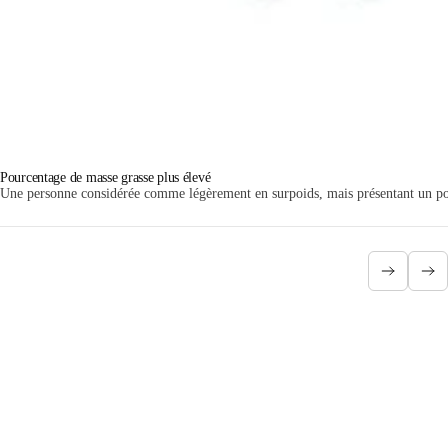
Pourcentage de masse grasse plus élevé
Une personne considérée comme légèrement en surpoids, mais présentant un pourc
L'IMC n'est qu'un instantané de votre santé. Même si le système de
Quetelet est encore utilisé, il peut être utile de le combiner avec
d'autres indicateurs, tels que votre tour de taille ou votre pourcentage
de masse grasse, pour obtenir une meilleure vue d'ensemble de votre
santé. Avoir de la graisse autour de l'abdomen ne vous classe pas
nécessairement comme obèse, mais augmente certainement le risque de
maladies cardiovasculaires ou d'autres pathologies chroniques. En