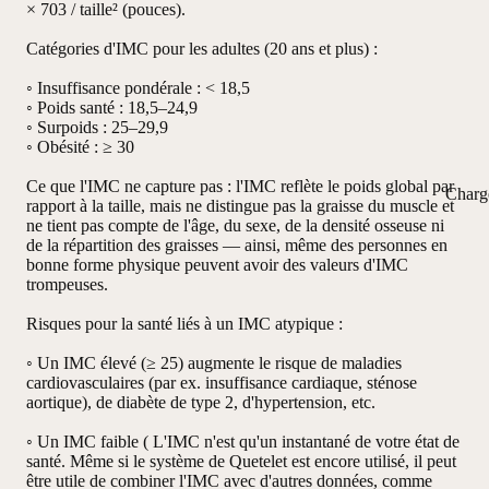
× 703 / taille² (pouces).
Catégories d'IMC pour les adultes (20 ans et plus) :
◦ Insuffisance pondérale : < 18,5
◦ Poids santé : 18,5–24,9
◦ Surpoids : 25–29,9
◦ Obésité : ≥ 30
Ce que l'IMC ne capture pas : l'IMC reflète le poids global par
Charg
rapport à la taille, mais ne distingue pas la graisse du muscle et
ne tient pas compte de l'âge, du sexe, de la densité osseuse ni
de la répartition des graisses — ainsi, même des personnes en
bonne forme physique peuvent avoir des valeurs d'IMC
trompeuses.
Risques pour la santé liés à un IMC atypique :
◦ Un IMC élevé (≥ 25) augmente le risque de maladies
cardiovasculaires (par ex. insuffisance cardiaque, sténose
aortique), de diabète de type 2, d'hypertension, etc.
◦ Un IMC faible ( L'IMC n'est qu'un instantané de votre état de
santé. Même si le système de Quetelet est encore utilisé, il peut
être utile de combiner l'IMC avec d'autres données, comme