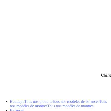
panier
Charg
Boutique
Tous nos produits
Tous nos modèles de balances
Tous
nos modèles de montres
Tous nos modèles de montres
Balances