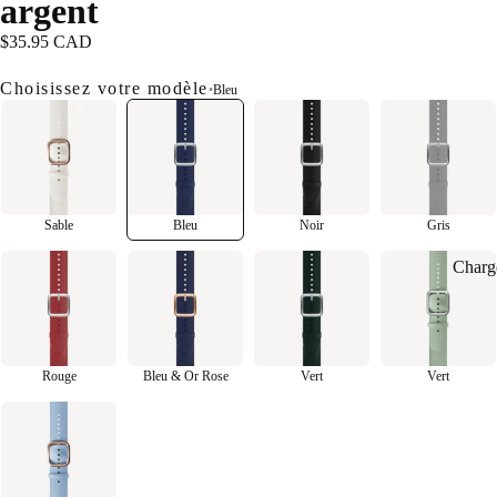
argent
$35.95 CAD
Choisissez votre modèle
•
Bleu
Sable
Bleu
Noir
Gris
Charg
Rouge
Bleu & Or Rose
Vert
Vert