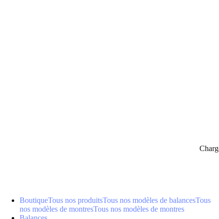
panier
Charg
Boutique
Tous nos produits
Tous nos modèles de balances
Tous
nos modèles de montres
Tous nos modèles de montres
Balances