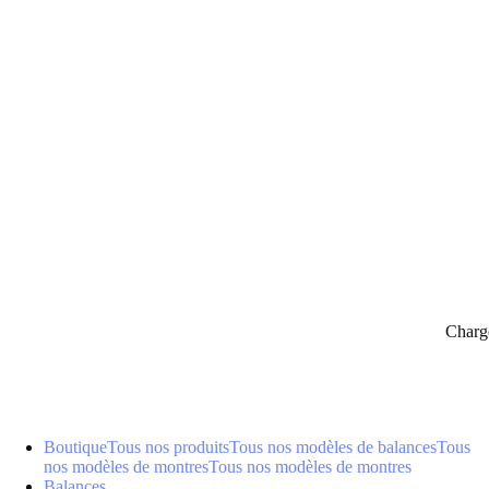
panier
Charg
Boutique
Tous nos produits
Tous nos modèles de balances
Tous
nos modèles de montres
Tous nos modèles de montres
Balances