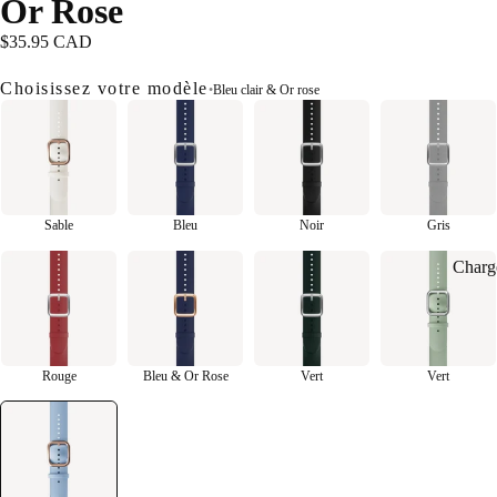
Or Rose
$35.95 CAD
Choisissez votre modèle
•
Bleu clair & Or rose
Sable
Bleu
Noir
Gris
Charg
Rouge
Bleu & Or Rose
Vert
Vert