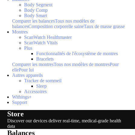
Body Segment
Body Comp
Body Smart
Comparer les balances
Tous nos modèles de
balances
Composition corporelle saine
Taux de masse grasse
Montres
ScanWatch Healthmaster
ScanWatch Vitals
Plus
Fonctionnalités de l'écosystème de montres
Bracelets
Comparer les montres
Tous nos modèles de montres
Pour
elle
Pour lui
Autres appareils
Tracker de sommeil
Sleep
Accessoires
Withings+
Support
Store
Discover our devices deliver real-time, medical-grade health
data
Balances