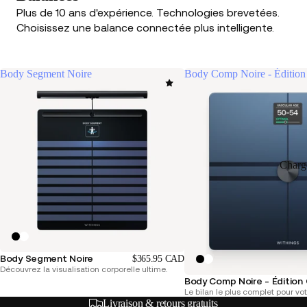
Plus de 10 ans d'expérience. Technologies brevetées.
Choisissez une balance connectée plus intelligente.
Body Segment Noire
Body Comp Noire - Édition
Charg
Body Segment Noire
$365.95 CAD
Découvrez la visualisation corporelle ultime.
Body Comp Noire - Édition
Le bilan le plus complet pour vot
Livraison & retours gratuits