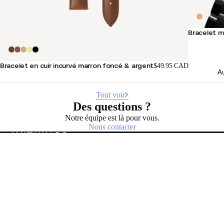
Bracelet m
Bracelet en cuir incurvé marron foncé & argent
$49.95 CAD
Au
Tout voir
Des questions ?
Notre équipe est là pour vous.
Nous contacter
Restez informé
Recevez en avant-première nos dernières actualités, conseils
santé et mises à jour.
E-mail
Facebook
Instagram
Youtube
Tiktok
Twitter
FR · CAD