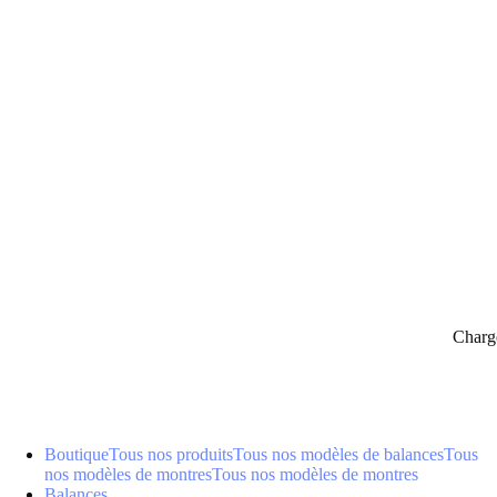
panier
Charg
Boutique
Tous nos produits
Tous nos modèles de balances
Tous
nos modèles de montres
Tous nos modèles de montres
Balances