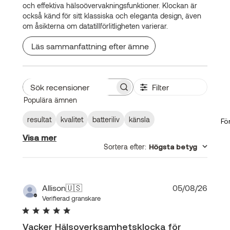
och effektiva hälsoövervakningsfunktioner. Klockan är
också känd för sitt klassiska och eleganta design, även
om åsikterna om datatillförlitligheten varierar.
Läs sammanfattning efter ämne
Filter
Sök
Populära ämnen
recensioner
resultat
kvalitet
batteriliv
känsla
Fö
Visa mer
Sortera efter
:
Högsta betyg
Publi
Allison
🇺🇸
05/08/26
Verifierad granskare
Vacker Hälsoverksamhetsklocka för