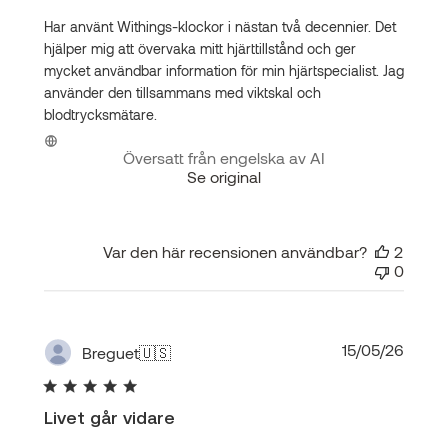
Har använt Withings-klockor i nästan två decennier. Det
hjälper mig att övervaka mitt hjärttillstånd och ger
mycket användbar information för min hjärtspecialist. Jag
använder den tillsammans med viktskal och
blodtrycksmätare.
Översatt från engelska av AI
Se original
Var den här recensionen användbar?
2
0
Publi
15/05/26
Breguet
🇺🇸
Livet går vidare