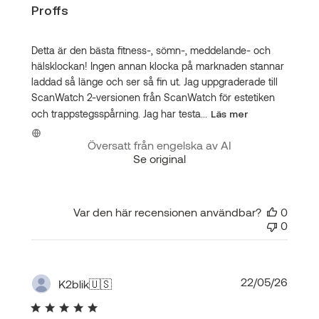
Proffs
Detta är den bästa fitness-, sömn-, meddelande- och
hälsklockan! Ingen annan klocka på marknaden stannar
laddad så länge och ser så fin ut. Jag uppgraderade till
ScanWatch 2-versionen från ScanWatch för estetiken
och trappstegsspårning. Jag har testa...
Läs mer
Översatt från engelska av AI
Se original
Var den här recensionen användbar?
0
0
Publi
22/05/26
K2blik
🇺🇸