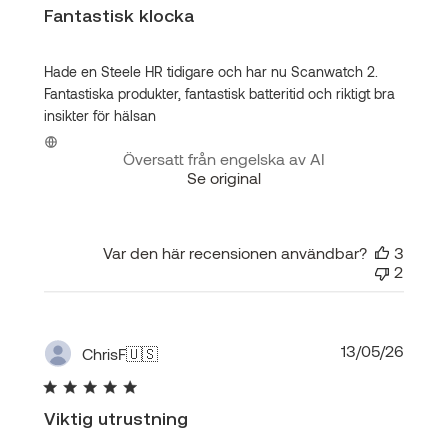
Fantastisk klocka
Hade en Steele HR tidigare och har nu Scanwatch 2.
Fantastiska produkter, fantastisk batteritid och riktigt bra
insikter för hälsan
Översatt från engelska av AI
Se original
Var den här recensionen användbar?
3
2
Publi
13/05/26
ChrisF
🇺🇸
Viktig utrustning