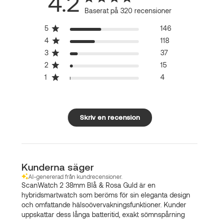
4.2
Baserat på 320 recensioner
5
146
4
118
3
37
2
15
1
4
Skriv en recension
Kunderna säger
AI-genererad från kundrecensioner.
ScanWatch 2 38mm Blå & Rosa Guld är en
hybridsmartwatch som beröms för sin eleganta design
och omfattande hälsoövervakningsfunktioner. Kunder
uppskattar dess långa batteritid, exakt sömnspårning