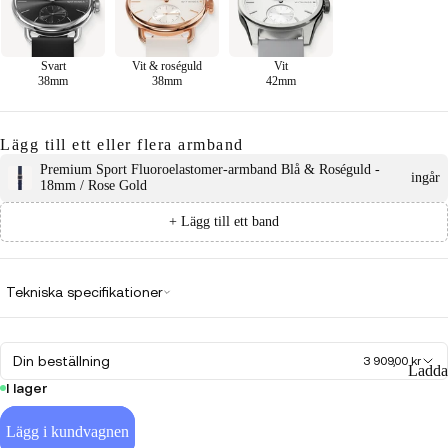
Svart
Vit & roséguld
Vit
38mm
38mm
42mm
Lägg till ett eller flera armband
Premium Sport Fluoroelastomer-armband Blå & Roséguld -
ingår
18mm / Rose Gold
+ Lägg till ett band
Tekniska specifikationer
Din beställning
3 909,00 kr
Ladda
I lager
Lägg i kundvagnen