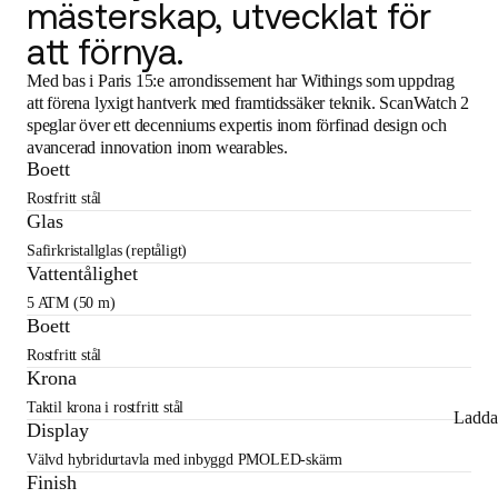
mästerskap, utvecklat för
att förnya.
Med bas i Paris 15:e arrondissement har Withings som uppdrag
att förena lyxigt hantverk med framtidssäker teknik. ScanWatch 2
speglar över ett decenniums expertis inom förfinad design och
avancerad innovation inom wearables.
Boett
Rostfritt stål
Glas
Safirkristallglas (reptåligt)
Vattentålighet
5 ATM (50 m)
Boett
Rostfritt stål
Krona
Taktil krona i rostfritt stål
Ladda
Display
Välvd hybridurtavla med inbyggd PMOLED-skärm
Finish