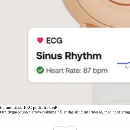
Wi
Ett medicinskt EKG på din handled¹
Och dygnet-runt-hjärtövervakning håller dig alltid informerad, med notifieringa