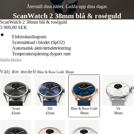
Återställ dina nätter. Ladda upp dina dagar.
ScanWatch 2 38mm blå & roséguld
ScanWatch 2 38mm blå & roséguld
3 909,00 SEK
Elektrokardiogram
Syremättnad i blodet (SpO2)
Automatisk aktivitetsdetektering
Temperaturspårning dygnet runt
Jämför klockor
Välj din modell
•
Blue & Rose Gold
·
38mm
K
Svart
Blå
Blue & Rose Gold
Vit
42mm
42mm
38mm
38mm