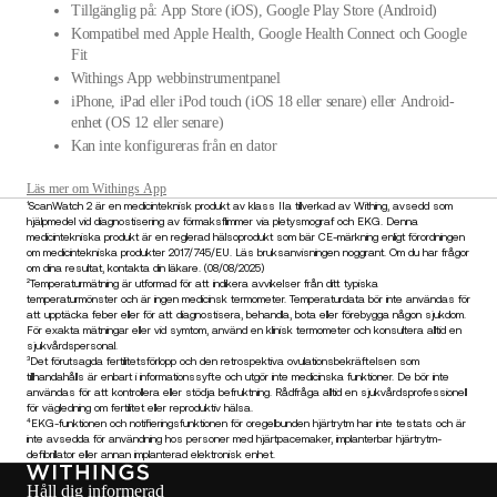
Tillgänglig på: App Store (iOS), Google Play Store (Android)
Kompatibel med Apple Health, Google Health Connect och Google
Fit
Withings App webbinstrumentpanel
iPhone, iPad eller iPod touch (iOS 18 eller senare) eller Android-
enhet (OS 12 eller senare)
Kan inte konfigureras från en dator
Läs mer om Withings App
¹ScanWatch 2 är en medicinteknisk produkt av klass IIa tillverkad av Withing, avsedd som
hjälpmedel vid diagnostisering av förmaksflimmer via pletysmograf och EKG. Denna
medicintekniska produkt är en reglerad hälsoprodukt som bär CE-märkning enligt förordningen
om medicintekniska produkter 2017/745/EU. Läs bruksanvisningen noggrant. Om du har frågor
om dina resultat, kontakta din läkare. (08/08/2025)
²Temperaturmätning är utformad för att indikera avvikelser från ditt typiska
temperaturmönster och är ingen medicinsk termometer. Temperaturdata bör inte användas för
att upptäcka feber eller för att diagnostisera, behandla, bota eller förebygga någon sjukdom.
För exakta mätningar eller vid symtom, använd en klinisk termometer och konsultera alltid en
sjukvårdspersonal.
³Det förutsagda fertilitetsförlopp och den retrospektiva ovulationsbekräftelsen som
tillhandahålls är enbart i informationssyfte och utgör inte medicinska funktioner. De bör inte
användas för att kontrollera eller stödja befruktning. Rådfråga alltid en sjukvårdsprofessionell
för vägledning om fertilitet eller reproduktiv hälsa.
⁴EKG-funktionen och notifieringsfunktionen för oregelbunden hjärtrytm har inte testats och är
inte avsedda för användning hos personer med hjärtpacemaker, implanterbar hjärtrytm-
defibrillator eller annan implanterad elektronisk enhet.
Håll dig informerad