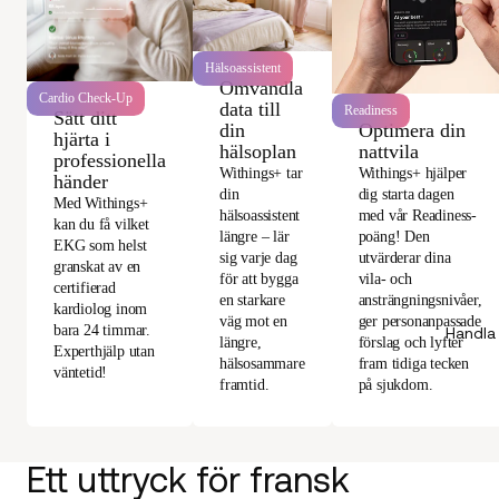
Hälsoassistent
Omvandla
Cardio Check-Up
data till
Readiness
Sätt ditt
Optimera din
din
hjärta i
nattvila
hälsoplan
professionella
Withings+ hjälper
Withings+ tar
händer
dig starta dagen
din
Med Withings+
med vår Readiness-
hälsoassistent
kan du få vilket
poäng! Den
längre – lär
EKG som helst
utvärderar dina
sig varje dag
granskat av en
vila- och
för att bygga
certifierad
ansträngningsnivåer,
en starkare
kardiolog inom
ger personanpassade
väg mot en
bara 24 timmar.
Handla
förslag och lyfter
längre,
Experthjälp utan
fram tidiga tecken
hälsosammare
väntetid!
på sjukdom.
framtid.
Ett uttryck för fransk