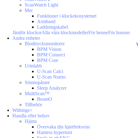
ScanWatch Light
Mer
Funktioner i klockekosystemet
Armband
Laddningskabel
Jämför klockor
Alla våra klockmodeller
För henne
För honom
Andra enheter
Blodtrycksmonitorer
BPM Vision
BPM Connect
BPM Core
Urinlabb
U-Scan Calci
U-Scan Nutrio
Sömnspårare
Sleep Analyzer
MultiScan™
BeamO
Tillbehör
Withings+
Handla efter behov
Hjärta
Övervaka din hjärtfrekvens
Hantera hypertoni
Spela in ett EKG