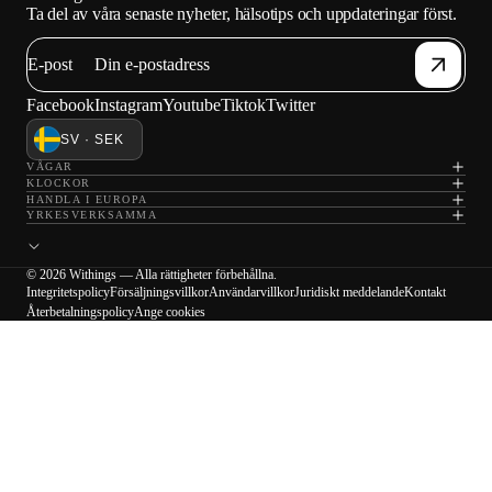
Ta del av våra senaste nyheter, hälsotips och uppdateringar först.
E-post
Facebook
Instagram
Youtube
Tiktok
Twitter
SV · SEK
VÅGAR
KLOCKOR
HANDLA I EUROPA
YRKESVERKSAMMA
© 2026 Withings — Alla rättigheter förbehållna.
Integritetspolicy
Försäljningsvillkor
Användarvillkor
Juridiskt meddelande
Kontakt
Återbetalningspolicy
Ange cookies