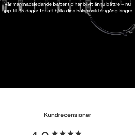
Vår marknadsledande batteritid har blivit ännu bättre – nu
upp till 35 dagar för att hålla dina hälsoinsikter igång längre.
S
Kundrecensioner