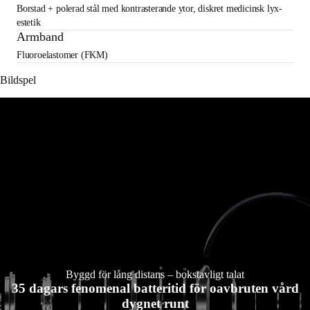
Borstad + polerad stål med kontrasterande ytor, diskret medicinsk lyx-
estetik
Armband
Fluoroelastomer (FKM)
Bildspel
Byggd för lång distans – bokstavligt talat
35 dagars fenomenal batteritid för oavbruten vård
dygnet runt