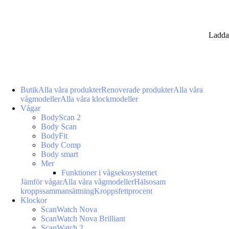
Ladda
Butik
Alla våra produkter
Renoverade produkter
Alla våra
vågmodeller
Alla våra klockmodeller
Vågar
BodyScan 2
Body Scan
BodyFit
Body Comp
Body smart
Mer
Funktioner i vågsekosystemet
Jämför vågar
Alla våra vågmodeller
Hälsosam
kroppssammansättning
Kroppsfettprocent
Klockor
ScanWatch Nova
ScanWatch Nova Brilliant
ScanWatch 2