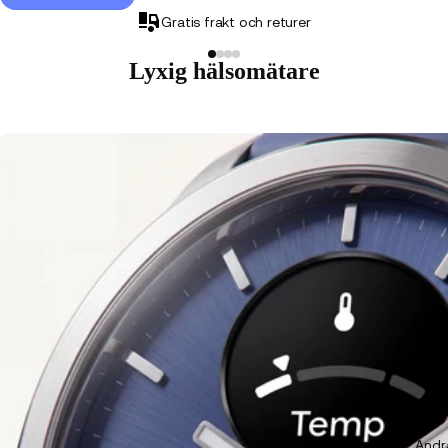
Gratis frakt och returer
Lyxig hälsomätare
Andr