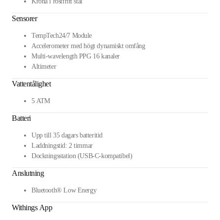
Krona i rostfritt stål
Sensorer
TempTech24/7 Module
Accelerometer med högt dynamiskt omfång
Multi-wavelength PPG 16 kanaler
Altimeter
Vattentålighet
5 ATM
Batteri
Upp till 35 dagars batteritid
Laddningstid: 2 timmar
Dockningsstation (USB-C-kompatibel)
Anslutning
Bluetooth® Low Energy
Withings App