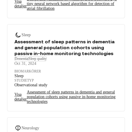
Visa
tiny neural network based algorithm for detection of
detaljer
atrial fibrillation
Sleep
Assessment of sleep patterns in dementia
and general population cohorts using
passive in-home monitoring technologies
Dementia
Sleep quality
Oct 31, 2024
BIOMARKÖRER
Sleep
STUDIETYP
Observational study
Assessment of sleep patterns in dementia and general
Visa
population cohorts using passive in-home monitoring
detaljer
technologies
Neurology