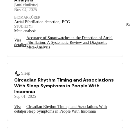
Atrial fibrillation
Nov 04, 2025
BIOMARKÖRER
Atrial Fibrillation detection, ECG
S
STUDIETYP
Meta analysis
Accuracy of Smartwatches in the Detection of Atrial
Visa
Fibrillation: A Systematic Review and Diagnostic
detaljer
Meta-Analysis
Sleep
Circadian Rhythm Timing and Associations
With Sleep Symptoms in People With
Insomnia
Sep 01, 2025
Visa
Circadian Rhythm Timing and Associations With
detaljer
Sleep Symptoms in People With Insomnia