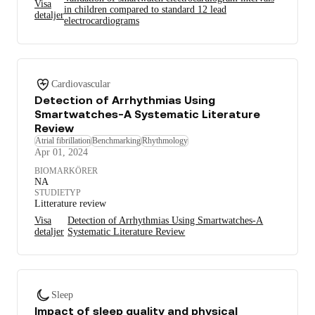
Visa
in children compared to standard 12 lead
detaljer
electrocardiograms
Cardiovascular
Detection of Arrhythmias Using
Smartwatches-A Systematic Literature
Review
Atrial fibrillation
Benchmarking
Rhythmology
Apr 01, 2024
BIOMARKÖRER
NA
STUDIETYP
Litterature review
Visa
Detection of Arrhythmias Using Smartwatches-A
detaljer
Systematic Literature Review
Sleep
Impact of sleep quality and physical