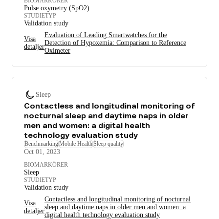
BIOMARKÖRER
Pulse oxymetry (SpO2)
STUDIETYP
Validation study
Evaluation of Leading Smartwatches for the
Visa
Detection of Hypoxemia: Comparison to Reference
detaljer
Oximeter
Sleep
Contactless and longitudinal monitoring of
nocturnal sleep and daytime naps in older
men and women: a digital health
technology evaluation study
Benchmarking
Mobile Health
Sleep quality
Oct 01, 2023
BIOMARKÖRER
Sleep
STUDIETYP
Validation study
Contactless and longitudinal monitoring of nocturnal
Visa
sleep and daytime naps in older men and women: a
detaljer
digital health technology evaluation study