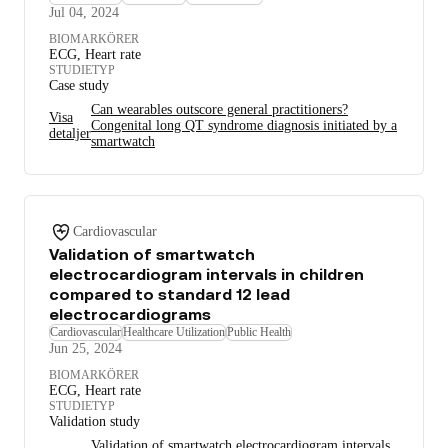
Jul 04, 2024
BIOMARKÖRER
ECG, Heart rate
STUDIETYP
Case study
Can wearables outscore general practitioners?
Visa
Congenital long QT syndrome diagnosis initiated by a
detaljer
smartwatch
Cardiovascular
Validation of smartwatch
electrocardiogram intervals in children
compared to standard 12 lead
electrocardiograms
Cardiovascular
Healthcare Utilization
Public Health
Jun 25, 2024
BIOMARKÖRER
ECG, Heart rate
STUDIETYP
Validation study
Validation of smartwatch electrocardiogram intervals