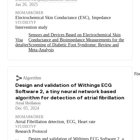
Jan 26, 2025
BIOMARKÖRER
Electrochemical Skin Conductance (ESC), Impedance
STUDIETYP
Intervention study
Sensors and Devices Based on Electrochemical Skin
Visa
Conductance and Bioimpedance Measurements for the
detaljer
Screening of Diabetic Foot Syndrome: Review and
Meta-Analysis
Fö
Algorithm
Design and validation of Withings ECG
Software 2, a tiny neural network based
algorithm for detection of atrial fibrillation
Atrial fibrillation
Dec 05, 2024
BIOMARKÖRER
Atrial Fibrillation detection, ECG, Heart rate
STUDIETYP
Research Protocol
Design and validation of Withings ECG Software 2, a