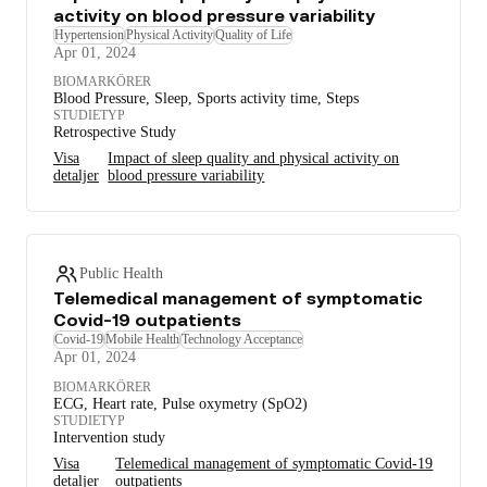
activity on blood pressure variability
Hypertension
Physical Activity
Quality of Life
Apr 01, 2024
BIOMARKÖRER
Blood Pressure, Sleep, Sports activity time, Steps
STUDIETYP
Retrospective Study
Visa
Impact of sleep quality and physical activity on
detaljer
blood pressure variability
Public Health
Telemedical management of symptomatic
Covid-19 outpatients
Covid-19
Mobile Health
Technology Acceptance
Apr 01, 2024
BIOMARKÖRER
ECG, Heart rate, Pulse oxymetry (SpO2)
STUDIETYP
Intervention study
Visa
Telemedical management of symptomatic Covid-19
detaljer
outpatients