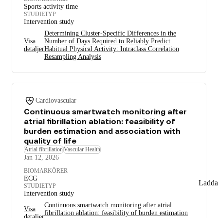
Sports activity time
STUDIETYP
Intervention study
Determining Cluster-Specific Differences in the
Visa
Number of Days Required to Reliably Predict
detaljer
Habitual Physical Activity: Intraclass Correlation
Resampling Analysis
Cardiovascular
Continuous smartwatch monitoring after
atrial fibrillation ablation: feasibility of
burden estimation and association with
quality of life
Atrial fibrillation
Vascular Health
Jan 12, 2026
BIOMARKÖRER
ECG
Ladda
STUDIETYP
Intervention study
Continuous smartwatch monitoring after atrial
Visa
fibrillation ablation: feasibility of burden estimation
detaljer