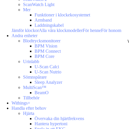
ScanWatch Light
Mer
Funktioner i klockekosystemet
Armband
Laddningskabel
Jämför klockor
Alla våra klockmodeller
För henne
För honom
Andra enheter
Blodtrycksmonitorer
BPM Vision
BPM Connect
BPM Core
Urinlabb
U-Scan Calci
U-Scan Nutrio
Sömnspårare
Sleep Analyzer
MultiScan™
BeamO
Tillbehör
Withings+
Handla efter behov
Hjärta
Övervaka din hjärtfrekvens
Hantera hypertoni
Spela in ett EKG