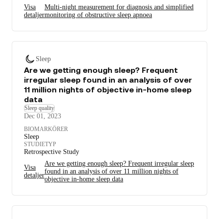
Visa
Multi-night measurement for diagnosis and simplified
detaljer
monitoring of obstructive sleep apnoea
Sleep
Are we getting enough sleep? Frequent
irregular sleep found in an analysis of over
11 million nights of objective in-home sleep
data
Sleep quality
Dec 01, 2023
BIOMARKÖRER
Sleep
STUDIETYP
Retrospective Study
Are we getting enough sleep? Frequent irregular sleep
Visa
found in an analysis of over 11 million nights of
detaljer
objective in-home sleep data