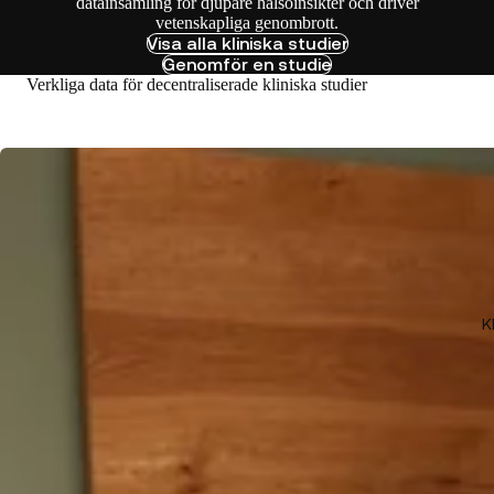
datainsamling för djupare hälsoinsikter och driver
vetenskapliga genombrott.
Visa alla kliniska studier
Genomför en studie
Verkliga data för decentraliserade kliniska studier
K