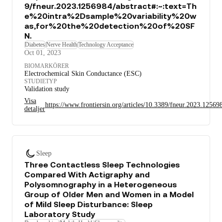
9/fneur.2023.1256984/abstract#:~:text=Th
e%20intra%2Dsample%20variability%20w
as,for%20the%20detection%20of%20SF
N.
Diabetes
Nerve Health
Technology Acceptance
Oct 01, 2023
BIOMARKÖRER
Electrochemical Skin Conductance (ESC)
STUDIETYP
Validation study
Visa
https://www.frontiersin.org/articles/10.3389/fneur.2023.
detaljer
Sleep
Three Contactless Sleep Technologies
Compared With Actigraphy and
Polysomnography in a Heterogeneous
Group of Older Men and Women in a Model
of Mild Sleep Disturbance: Sleep
Laboratory Study