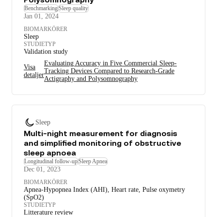
Benchmarking
Sleep quality
Jan 01, 2024
BIOMARKÖRER
Sleep
STUDIETYP
Validation study
Evaluating Accuracy in Five Commercial Sleep-
Visa
Tracking Devices Compared to Research-Grade
detaljer
Actigraphy and Polysomnography
Sleep
Multi-night measurement for diagnosis
and simplified monitoring of obstructive
sleep apnoea
Longitudinal follow-up
Sleep Apnea
Dec 01, 2023
BIOMARKÖRER
Apnea-Hypopnea Index (AHI), Heart rate, Pulse oxymetry
(SpO2)
STUDIETYP
Litterature review