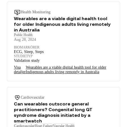
Health Monitoring
Wearables are a viable digital health tool
for older Indigenous adults living remotely
in Australia
Public Health
Aug 28, 2024
BIOMARKÖRER
ECG, Sleep, Steps
STUDIETYP
Validation study
Visa
Wearables are a viable digital health tool for older
detaljer
Indigenous adults living remotely in Australia
Cardiovascular
Can wearables outscore general
practitioners? Congenital long QT
syndrome diagnosis initiated by a
smartwatch
Cardiovascular
Heart Failure
Vascular Health