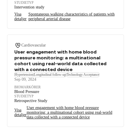
STUDIETYP
Intervention study
Visa
Spontaneous walking characteristics of patients with
detaljer
peripheral arterial disease
Cardiovascular
User engagement with home blood
pressure monitoring: a multinational
cohort using real-world data collected
with a connected device
Hypertension
Longitudinal follow-up
Technology Acceptance
Sep 09, 2024
BIOMARKÖRER
Blood Pressure
STUDIETYP
Retrospective Study
User engagement with home blood pressure
Visa
monitoring: a multinational cohort using real-world
detaljer
data collected with a connected device