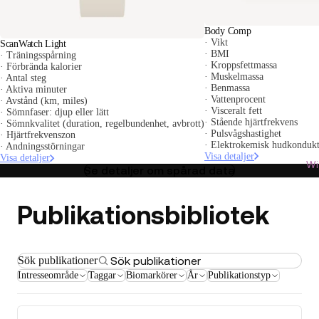
Body Comp
· Vikt
ScanWatch Light
· BMI
· Träningsspårning
· Kroppsfettmassa
· Förbrända kalorier
· Muskelmassa
· Antal steg
· Benmassa
· Aktiva minuter
· Vattenprocent
· Avstånd (km, miles)
· Visceralt fett
· Sömnfaser: djup eller lätt
· Stående hjärtfrekvens
· Sömnkvalitet (duration, regelbundenhet, avbrott)
· Pulsvågshastighet
· Hjärtfrekvenszon
· Elektrokemisk hudkonduk
· Andningsstörningar
Visa detaljer
Visa detaljer
Wi
Se detaljer om spårad data
Publikationsbibliotek
Sök publikationer
Intresseområde
Taggar
Biomarkörer
År
Publikationstyp