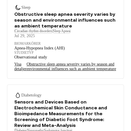
Sleep
Obstructive sleep apnea severity varies by
season and environmental influences such
as ambient temperature
Circadian rhythm disorders
Sleep Apnea
Jul 29, 2025
BIOMARKÖRER
Apnea-Hypopnea Index (AHI)
STUDIETYP
Observational study
Visa
Obstructive sleep apnea severity varies by season and
detaljer
environmental influences such as ambient temperature
Diabetology
Sensors and Devices Based on
Electrochemical Skin Conductance and
Bioimpedance Measurements for the
Screening of Diabetic Foot Syndrome:
Review and Meta-Analysis
Diabetes
Neuropathy
Sudomotor function