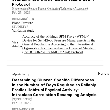
Protocol
Hypertension
Remote Patient Monitoring
Technology Acceptance
Feb 25, 2026
BIOMARKÖRER
Blood Pressure
STUDIETYP
Validation study
Accuracy of the Withings BPM Pro 2 (WPM07)
Device for Self-Blood Pressure Measurements in the
Visa
General Populations According to the International
detaljer
Organization for Standardization Universal Standard
(ISO 81060-2:2018/AMD 2:2024) Protocol
Handla
Activity
Determining Cluster-Specific Differences
in the Number of Days Required to Reliably
Predict Habitual Physical Activity:
Intraclass Correlation Resampling Analysis
Physical Activity
Feb 10, 2026
BIOMARKÖRER