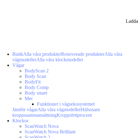
Ladda
Butik
Alla våra produkter
Renoverade produkter
Alla våra
vågmodeller
Alla våra klockmodeller
Vågar
BodyScan 2
Body Scan
BodyFit
Body Comp
Body smart
Mer
Funktioner i vågsekosystemet
Jämför vågar
Alla våra vågmodeller
Hälsosam
kroppssammansättning
Kroppsfettprocent
Klockor
ScanWatch Nova
ScanWatch Nova Brilliant
ScanWatch 2