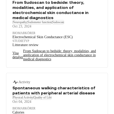
From Sudoscan to bedside: theory,
modalities, and application of
electrochemical skin conductance in
medical diagnostics
Neuropathy
Sudomotor function
Sudoscan
Oct 23, 2024
BIOMARKÖRER
Electrochemical Skin Conductance (ESC)
STUDIETYP
Litterature review
From Sudoscan to bedside: theory, modalities, and
Visa
application of electrochemical skin conductance in
detaljer
medical diagnostics
Activity
Spontaneous walking characteristics of
patients with peripheral arterial disease
Physical Activity
Quality of Life
Oct 04, 2024
BIOMARKÖRER
Calories