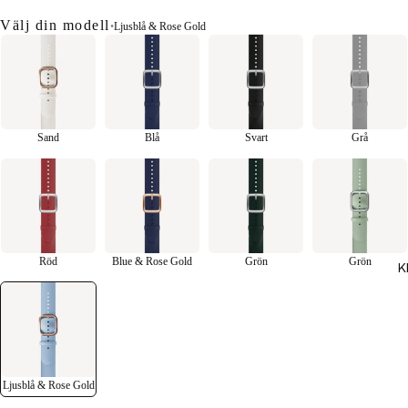
Välj din modell
•
Ljusblå & Rose Gold
Sand
Blå
Svart
Grå
Röd
Blue & Rose Gold
Grön
Grön
K
Ljusblå & Rose Gold