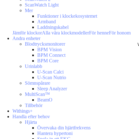
ScanWatch Light
Mer
Funktioner i klockekosystemet
Armband
Laddningskabel
Jämför klockor
Alla våra klockmodeller
För henne
För honom
Andra enheter
Blodtrycksmonitorer
BPM Vision
BPM Connect
BPM Core
Urinlabb
U-Scan Calci
U-Scan Nutrio
Sömnspårare
Sleep Analyzer
MultiScan™
BeamO
Tillbehör
Withings+
Handla efter behov
Hjärta
Övervaka din hjärtfrekvens
Hantera hypertoni
Spela in ett EKG