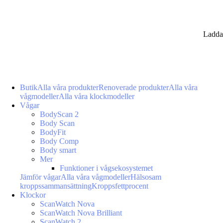
Ladda
Butik
Alla våra produkter
Renoverade produkter
Alla våra
vågmodeller
Alla våra klockmodeller
Vågar
BodyScan 2
Body Scan
BodyFit
Body Comp
Body smart
Mer
Funktioner i vågsekosystemet
Jämför vågar
Alla våra vågmodeller
Hälsosam
kroppssammansättning
Kroppsfettprocent
Klockor
ScanWatch Nova
ScanWatch Nova Brilliant
ScanWatch 2