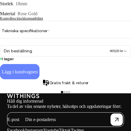
Storlek
18mm
Material
Rose Gold
Kontrollera klockkompatibilitet
Tekniska specifikationer
Din beställning
401,00 kr
I lager
Lägg i kundvagnen
Gratis frakt & returer
Håll dig informerad
Ta del av våra senaste nyheter, hälsotips och uppdateringar först.
Ladda
E-post
Facebook
Instagram
Youtube
Tiktok
Twitter