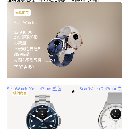
暢銷商品
ScanWatch 2
$2,946.00
24/7 體溫追蹤
心電圖
不規則心律通知
睡眠追蹤
夜間心率變異性（HRV）
了解更多
ScanWatch Nova 42mm 藍色
ScanWatch 2 42mm 白
暢銷商品