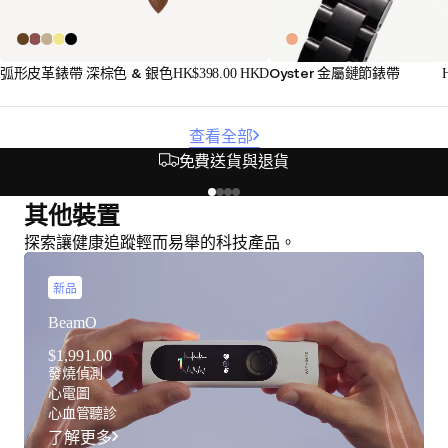
Oyster 金屬鏈節錶帶
弧形皮革錶帶 深棕色 & 銀色
HK$398.00 HKD
查看全部
免費送貨與退貨
其他裝置
探索讓健康追蹤輕而易舉的科技產品。
新品
BeamO
$1,991.00
發燒偵測
心電圖
心血管聽診
了解更多