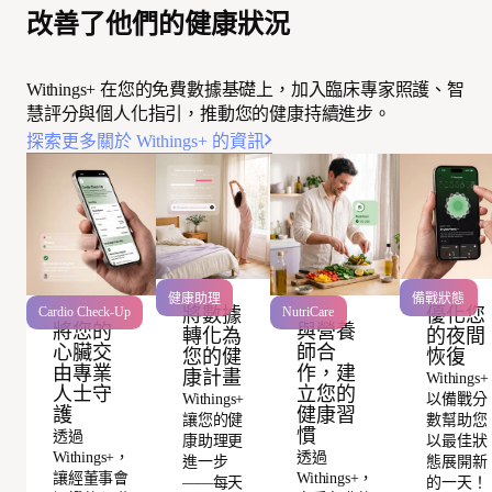
改善了他們的健康狀況
Withings+ 在您的免費數據基礎上，加入臨床專家照護、智
慧評分與個人化指引，推動您的健康持續進步。
探索更多關於 Withings+ 的資訊
健康助理
備戰狀態
將數據
優化您
Cardio Check-Up
NutriCare
將您的
與營養
轉化為
的夜間
心臟交
師合
您的健
恢復
由專業
作，建
康計畫
Withings+
人士守
立您的
Withings+
以備戰分
護
健康習
讓您的健
數幫助您
慣
透過
康助理更
以最佳狀
Withings+，
透過
進一步
態展開新
讓經董事會
Withings+，
——每天
的一天！