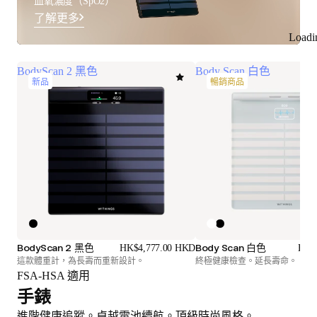
血氧濃度（SpO2）
了解更多
Loadi
BodyScan 2 黑色
Body Scan 白色
新品
暢銷商品
BodyScan 2 黑色
Body Scan 白色
HK$4,777.00 HKD
HK$
這款體重計，為長壽而重新設計。
終極健康檢查。延長壽命。
FSA-HSA 適用
手錶
進階健康追蹤。卓越電池續航。頂級時尚風格。