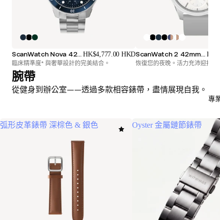
ScanWatch Nova 42mm 藍色
ScanWatch 2 42mm 白色銀色
HK$4,777.00 HKD
HK$
臨床精準度* 與奢華設計的完美結合。
恢復您的夜晚。活力充沛迎接每
腕帶
從健身到辦公室——透過多款相容錶帶，盡情展現自我。
專
弧形皮革錶帶 深棕色 & 銀色
Oyster 金屬鏈節錶帶