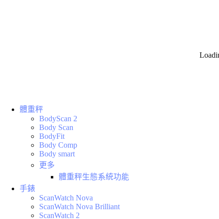
Loadi
體重秤
BodyScan 2
Body Scan
BodyFit
Body Comp
Body smart
更多
體重秤生態系統功能
手錶
ScanWatch Nova
ScanWatch Nova Brilliant
ScanWatch 2