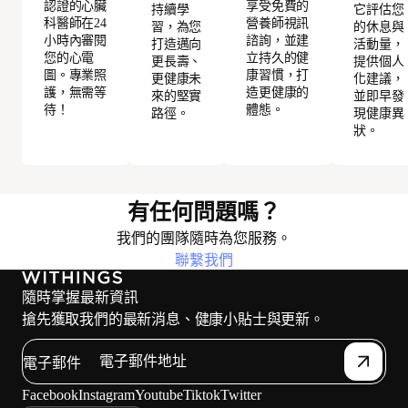
認證的心臟
享受免費的
持續學
它評估您
科醫師在24
營養師視訊
習，為您
的休息與
小時內審閱
諮詢，並建
打造邁向
活動量，
您的心電
立持久的健
更長壽、
提供個人
圖。專業照
康習慣，打
更健康未
化建議，
護，無需等
造更健康的
來的堅實
並即早發
待！
體態。
路徑。
現健康異
狀。
有任何問題嗎？
我們的團隊隨時為您服務。
聯繫我們
隨時掌握最新資訊
搶先獲取我們的最新消息、健康小貼士與更新。
電子郵件
Facebook
Instagram
Youtube
Tiktok
Twitter