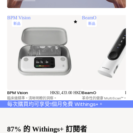
BPM Vision
BeamO
新品
新品
BPM Vision
BeamO
HK$1,433.00 HKD
HK$
臨床級精準。清晰明瞭的洞察。
革命性的健康 MultiScan™。
每次購買均可享受1個月免費 Withings+。
87% 的 Withings+ 訂閱者