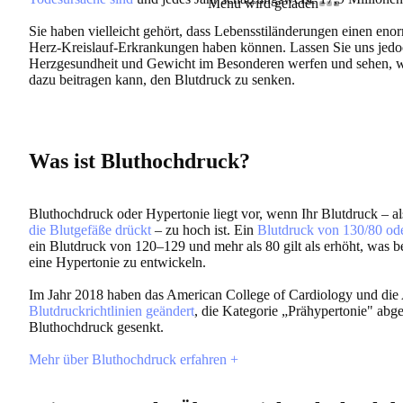
Menü wird geladen
Sie haben vielleicht gehört, dass Lebensstiländerungen einen enor
Herz-Kreislauf-Erkrankungen haben können. Lassen Sie uns jedo
Herzgesundheit und Gewicht im Besonderen werfen und sehen,
dazu beitragen kann, den Blutdruck zu senken.
Was ist Bluthochdruck?
Bluthochdruck oder Hypertonie liegt vor, wenn Ihr Blutdruck – a
die Blutgefäße drückt
– zu hoch ist. Ein
Blutdruck von 130/80 od
ein Blutdruck von 120–129 und mehr als 80 gilt als erhöht, was be
eine Hypertonie zu entwickeln.
Im Jahr 2018 haben das American College of Cardiology und die
Blutdruckrichtlinien geändert
, die Kategorie „Prähypertonie" abge
Bluthochdruck gesenkt.
Mehr über Bluthochdruck erfahren +