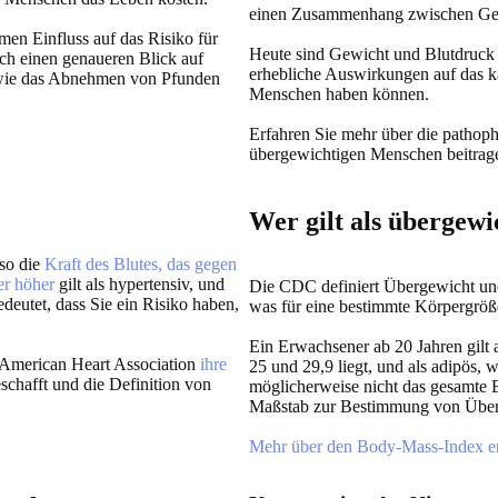
einen Zusammenhang zwischen Gew
men Einfluss auf das Risiko für
Heute sind Gewicht und Blutdruck e
ch einen genaueren Blick auf
erhebliche Auswirkungen auf das k
 wie das Abnehmen von Pfunden
Menschen haben können.
Erfahren Sie mehr über die pathop
übergewichtigen Menschen beitrag
Wer gilt als übergewi
lso die
Kraft des Blutes, das gegen
er höher
gilt als hypertensiv, und
Die CDC definiert Übergewicht und 
deutet, dass Sie ein Risiko haben,
was für eine bestimmte Körpergröße
Ein Erwachsener ab 20 Jahren gilt
 American Heart Association
ihre
25 und 29,9 liegt, und als adipös
schafft und die Definition von
möglicherweise nicht das gesamte B
Maßstab zur Bestimmung von Überg
Mehr über den Body-Mass-Index er