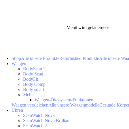
Menü wird geladen
Shop
Alle unsere Produkte
Refurbished Produkte
Alle unsere Wa
Waagen
BodyScan 2
Body Scan
BodyFit
Body Comp
Body smart
Mehr
Waagen-Ökosystem-Funktionen
Waagen vergleichen
Alle unsere Waagenmodelle
Gesunde Körpe
Uhren
ScanWatch Nova
ScanWatch Nova Brilliant
ScanWatch 2