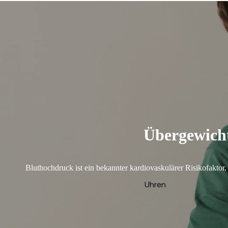
Übergewicht
Bluthochdruck ist ein bekannter kardiovaskulärer Risikofakt
Uhren