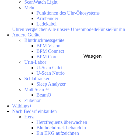
ScanWatch Light
Mehr
Funktionen des Uhr-Ökosystems
Armbänder
Ladekabel
Uhren vergleichen
Alle unsere Uhrenmodelle
Für sie
Für ihn
Andere Geräte
Blutdruckmessgeräte
BPM Vision
BPM Connect
Waagen
BPM Core
Urin-Labor
U-Scan Calci
U-Scan Nutrio
Schlaftracker
Sleep Analyzer
MultiScan™
BeamO
Zubehör
Withings+
Nach Bedarf einkaufen
Herz
Herzfrequenz überwachen
Bluthochdruck behandeln
Ein EKG aufzeichnen