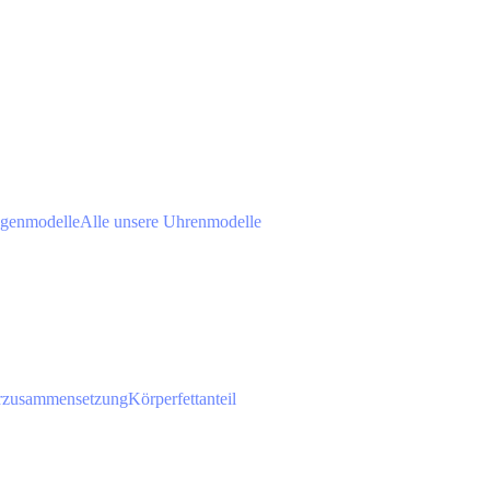
agenmodelle
Alle unsere Uhrenmodelle
rzusammensetzung
Körperfettanteil