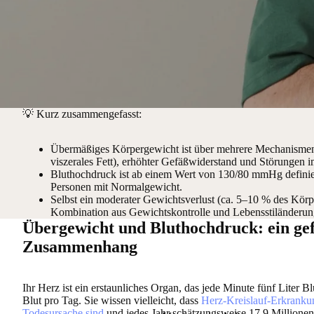
💡
Kurz zusammengefasst:
Übermäßiges Körpergewicht ist über mehrere Mechanismen 
viszerales Fett), erhöhter Gefäßwiderstand und Störungen
Bluthochdruck ist ab einem Wert von 130/80 mmHg definiert
Personen mit Normalgewicht.
Selbst ein moderater Gewichtsverlust (ca. 5–10 % des Körpe
Kombination aus Gewichtskontrolle und Lebensstiländerungen
Übergewicht und Bluthochdruck: ein gef
Zusammenhang
Ihr Herz ist ein erstaunliches Organ, das jede Minute fünf Liter B
Blut pro Tag. Sie wissen vielleicht, dass
Herz-Kreislauf-Erkrankun
Todesursache sind
und jedes Jahr schätzungsweise 17,9 Millione