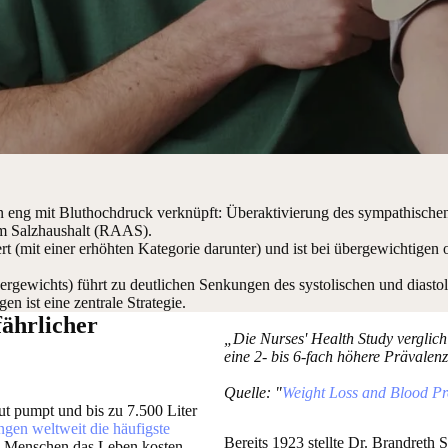
eng mit Bluthochdruck verknüpft: Überaktivierung des sympathische
 im Salzhaushalt (RAAS).
 (mit einer erhöhten Kategorie darunter) und ist bei übergewichtigen 
rgewichts) führt zu deutlichen Senkungen des systolischen und diastol
 ist eine zentrale Strategie.
ährlicher
„Die Nurses' Health Study verglich
eine 2- bis 6-fach höhere Prävalen
Quelle: "
Weight Loss and Blood Pr
lut pumpt und bis zu 7.500 Liter
gen weltweit die häufigste
Bereits 1923 stellte Dr. Brandreth
n Menschen das Leben kosten.