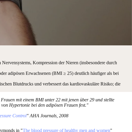
n Nervensystems, Kompression der Nieren (insbesondere durch
oder adipösen Erwachsenen (BMI ≥ 25) deutlich häufiger als bei
ischen Blutdrucks und verbessert das kardiovaskuläre Risiko; die
 Frauen mit einem BMI unter 22 mit jenen über 29 und stellte
z von Hypertonie bei den adipösen Frauen fest."
essure Control
" AHA Journals, 2008
 Symonds in "
The blood pressure of healthy men and women
"