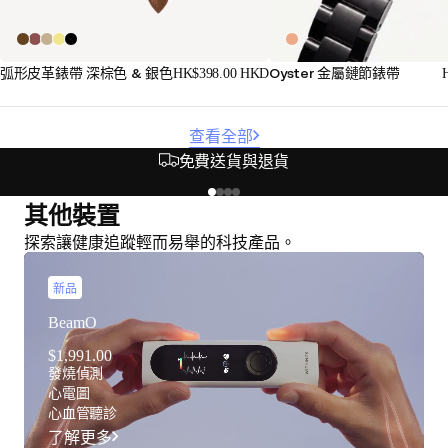
Oyster 金屬鏈節錶帶
弧形皮革錶帶 深棕色 & 銀色
HK$398.00 HKD
查看全部
安全彈性的付款方式
其他裝置
探索讓健康追蹤輕而易舉的科技產品。
新品
BeamO
$1,991.00
發燒偵測
心電圖
心血管聽診
了解更多