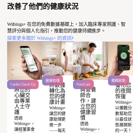
改善了他們的健康狀況
Withings+ 在您的免費數據基礎上，加入臨床專家照護、智
慧評分與個人化指引，推動您的健康持續進步。
探索更多關於 Withings+ 的資訊
健康助理
備戰狀態
將數據
優化您
Cardio Check-Up
NutriCare
將您的
與營養
轉化為
的夜間
心臟交
師合
您的健
恢復
由專業
作，建
康計畫
Withings+
人士守
立您的
Withings+
以備戰分
護
健康習
讓您的健
數幫助您
慣
透過
康助理更
以最佳狀
Withings+，
透過
進一步
態展開新
讓經董事會
Withings+，
——每天
的一天！