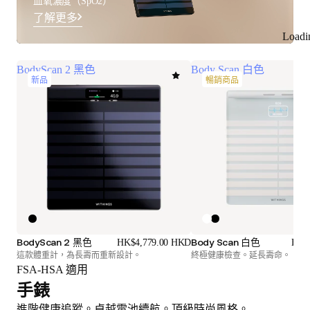
血氧濃度（SpO2）
了解更多
Loadi
BodyScan 2 黑色
Body Scan 白色
新品
暢銷商品
BodyScan 2 黑色
Body Scan 白色
HK$4,779.00 HKD
HK$
這款體重計，為長壽而重新設計。
終極健康檢查。延長壽命。
FSA-HSA 適用
手錶
進階健康追蹤。卓越電池續航。頂級時尚風格。