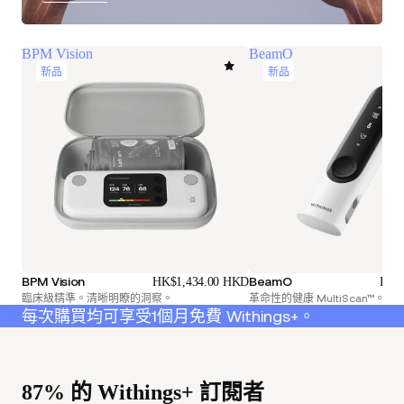
BPM Vision
BeamO
新品
新品
BPM Vision
BeamO
HK$1,434.00 HKD
HK$
臨床級精準。清晰明瞭的洞察。
革命性的健康 MultiScan™。
每次購買均可享受1個月免費 Withings+。
87% 的 Withings+ 訂閱者