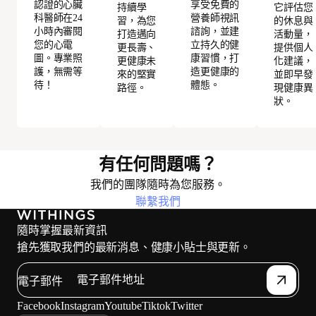
認證的心臟
享受免費的
持續學
它評估您
科醫師在24
營養師視訊
習，為您
的休息與
小時內審閱
諮詢，並建
打造邁向
活動量，
您的心電
立持久的健
更長壽、
提供個人
圖。專業照
康習慣，打
更健康未
化建議，
護，無需等
造更健康的
來的堅實
並即早發
待！
體態。
路徑。
現健康異
狀。
有任何問題嗎？
我們的團隊隨時為您服務。
聯繫我們
隨時掌握最新資訊
搶先獲取我們的最新消息、健康小貼士與更新。
電子郵件
Facebook
Instagram
Youtube
Tiktok
Twitter