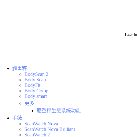
Loadi
體重秤
BodyScan 2
Body Scan
BodyFit
Body Comp
Body smart
更多
體重秤生態系統功能
手錶
ScanWatch Nova
ScanWatch Nova Brilliant
ScanWatch 2