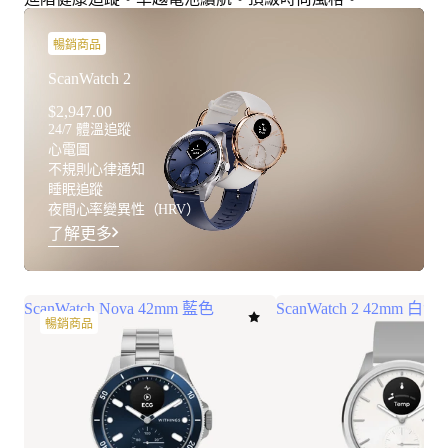
暢銷商品
ScanWatch 2
$2,947.00
24/7 體溫追蹤
心電圖
不規則心律通知
睡眠追蹤
夜間心率變異性（HRV）
了解更多
ScanWatch Nova 42mm 藍色
ScanWatch 2 42mm 白
暢銷商品