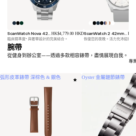
ScanWatch Nova 42mm 藍色
ScanWatch 2 42mm 白色銀色
HK$4,779.00 HKD
HK$
臨床精準度* 與奢華設計的完美結合。
恢復您的夜晚。活力充沛迎接每
腕帶
從健身到辦公室——透過多款相容錶帶，盡情展現自我。
專
弧形皮革錶帶 深棕色 & 銀色
Oyster 金屬鏈節錶帶