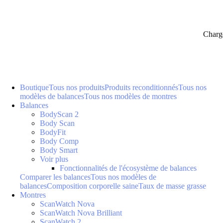
Charg
Boutique
Tous nos produits
Produits reconditionnés
Tous nos
modèles de balances
Tous nos modèles de montres
Balances
BodyScan 2
Body Scan
BodyFit
Body Comp
Body Smart
Voir plus
Fonctionnalités de l'écosystème de balances
Comparer les balances
Tous nos modèles de
balances
Composition corporelle saine
Taux de masse grasse
Montres
ScanWatch Nova
ScanWatch Nova Brilliant
ScanWatch 2