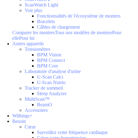
ScanWatch Light
Voir plus
Fonctionnalités de l'écosystème de montres
Bracelets
Câbles de chargement
Comparer les montres
Tous nos modèles de montres
Pour
elle
Pour lui
Autres appareils
Tensiomètres
BPM Vision
BPM Connect
BPM Core
Laboratoire d'analyse d'urine
U-Scan Calci
U-Scan Nutrio
Tracker de sommeil
Sleep Analyzer
MultiScan™
BeamO
Accessoires
Withings+
Besoin
Cœur
Surveillez votre fréquence cardiaque
Gérez votre hypertension