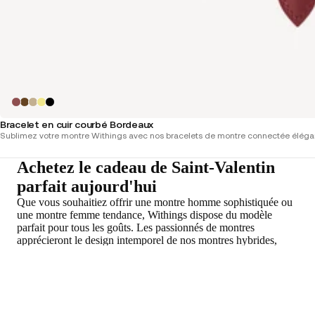
Bracelet en cuir courbé Bordeaux
Sublimez votre montre Withings avec nos bracelets de montre connectée élégant
Achetez le cadeau de Saint-Valentin
parfait aujourd'hui
Que vous souhaitiez offrir une montre homme sophistiquée ou
une montre femme tendance, Withings dispose du modèle
parfait pour tous les goûts. Les passionnés de montres
apprécieront le design intemporel de nos montres hybrides,
tandis que les amateurs de fitness apprécieront nos
Charg
fonctionnalités de suivi de la santé et du bien-être.
Trouvez l'accessoire parfait pour célébrer l'amour en cette
Saint-Valentin ! Montrez à votre être cher combien vous