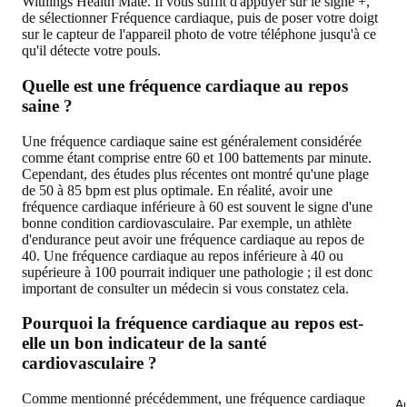
Withings Health Mate. Il vous suffit d'appuyer sur le signe +,
de sélectionner Fréquence cardiaque, puis de poser votre doigt
sur le capteur de l'appareil photo de votre téléphone jusqu'à ce
qu'il détecte votre pouls.
Quelle est une fréquence cardiaque au repos
saine ?
Une fréquence cardiaque saine est généralement considérée
comme étant comprise entre 60 et 100 battements par minute.
Cependant, des études plus récentes ont montré qu'une plage
de 50 à 85 bpm est plus optimale. En réalité, avoir une
fréquence cardiaque inférieure à 60 est souvent le signe d'une
bonne condition cardiovasculaire. Par exemple, un athlète
d'endurance peut avoir une fréquence cardiaque au repos de
40. Une fréquence cardiaque au repos inférieure à 40 ou
supérieure à 100 pourrait indiquer une pathologie ; il est donc
important de consulter un médecin si vous constatez cela.
Pourquoi la fréquence cardiaque au repos est-
elle un bon indicateur de la santé
cardiovasculaire ?
Comme mentionné précédemment, une fréquence cardiaque
Au