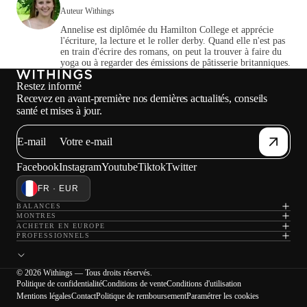
Auteur Withings
Annelise est diplômée du Hamilton College et apprécie
l'écriture, la lecture et le roller derby. Quand elle n'est pas
en train d'écrire des romans, on peut la trouver à faire du
yoga ou à regarder des émissions de pâtisserie britanniques.
Restez informé
Recevez en avant-première nos dernières actualités, conseils
santé et mises à jour.
E-mail
Facebook
Instagram
Youtube
Tiktok
Twitter
FR · EUR
BALANCES
MONTRES
ACHETER EN EUROPE
PROFESSIONNELS
© 2026 Withings — Tous droits réservés.
Politique de confidentialité
Conditions de vente
Conditions d'utilisation
Mentions légales
Contact
Politique de remboursement
Paramétrer les cookies