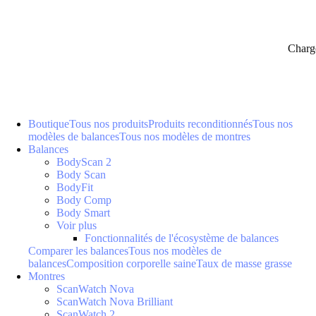
Charg
Boutique
Tous nos produits
Produits reconditionnés
Tous nos
modèles de balances
Tous nos modèles de montres
Balances
BodyScan 2
Body Scan
BodyFit
Body Comp
Body Smart
Voir plus
Fonctionnalités de l'écosystème de balances
Comparer les balances
Tous nos modèles de
balances
Composition corporelle saine
Taux de masse grasse
Montres
ScanWatch Nova
ScanWatch Nova Brilliant
ScanWatch 2