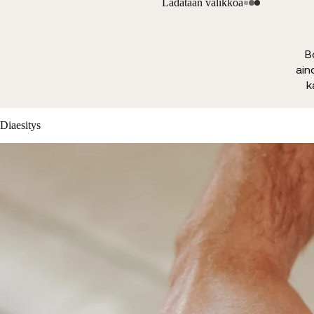
Ladataan valikkoa
B
ain
k
Diaesitys