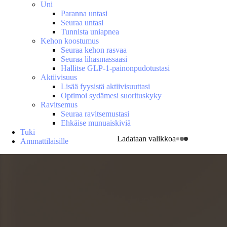
Uni
Paranna untasi
Seuraa untasi
Tunnista uniapnea
Kehon koostumus
Seuraa kehon rasvaa
Seuraa lihasmassaasi
Hallitse GLP-1-painonpudotustasi
Aktiivisuus
Lisää fyysistä aktiivisuuttasi
Optimoi sydämesi suorituskyky
Ravitsemus
Seuraa ravitsemustasi
Ehkäise munuaiskiviä
Tuki
Ladataan valikkoa
Ammattilaisille