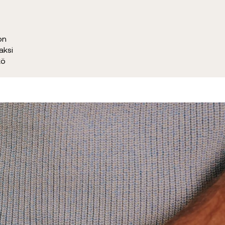
on
aksi
kö