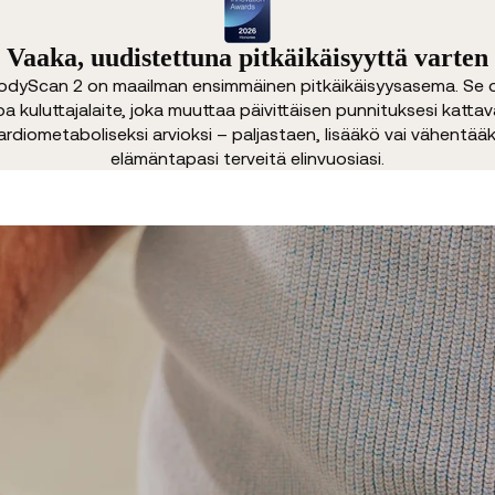
Vaaka, uudistettuna pitkäikäisyyttä varten
odyScan 2 on maailman ensimmäinen pitkäikäisyysasema. Se 
oa kuluttajalaite, joka muuttaa päivittäisen punnituksesi kattav
ardiometaboliseksi arvioksi – paljastaen, lisääkö vai vähentää
elämäntapasi terveitä elinvuosiasi.