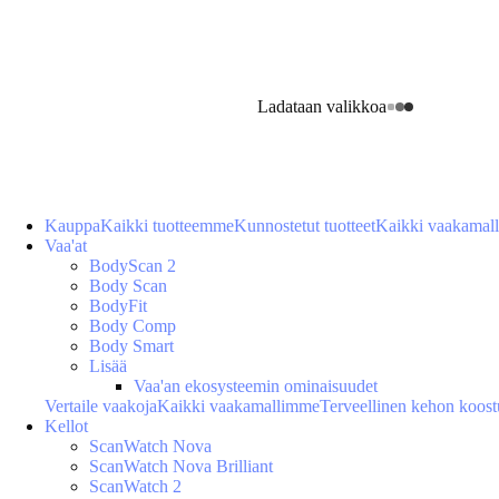
Ladataan valikkoa
Kauppa
Kaikki tuotteemme
Kunnostetut tuotteet
Kaikki vaakamal
Vaa'at
BodyScan 2
Body Scan
BodyFit
Body Comp
Body Smart
Lisää
Vaa'an ekosysteemin ominaisuudet
Vertaile vaakoja
Kaikki vaakamallimme
Terveellinen kehon koos
Kellot
ScanWatch Nova
ScanWatch Nova Brilliant
ScanWatch 2