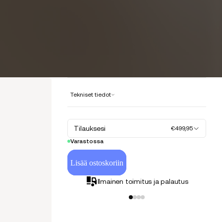
Tekniset tiedot
Tilauksesi
€499,95
Varastossa
Lisää ostoskoriin
Ilmainen toimitus ja palautus