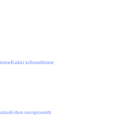
limme
Kaikki kellomallimme
tumus
Kehon rasvaprosentti