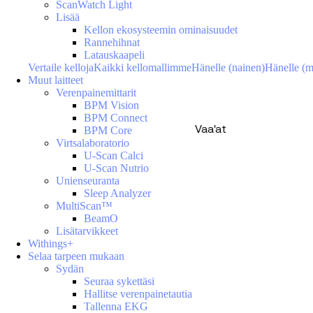
ScanWatch Light
Lisää
Kellon ekosysteemin ominaisuudet
Rannehihnat
Latauskaapeli
Vertaile kelloja
Kaikki kellomallimme
Hänelle (nainen)
Hänelle (m
Muut laitteet
Verenpainemittarit
BPM Vision
BPM Connect
Vaa'at
BPM Core
Virtsalaboratorio
U-Scan Calci
U-Scan Nutrio
Unienseuranta
Sleep Analyzer
MultiScan™
BeamO
Lisätarvikkeet
Withings+
Selaa tarpeen mukaan
Sydän
Seuraa sykettäsi
Hallitse verenpainetautia
Tallenna EKG