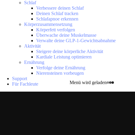
Schlaf
Verbessere deinen Schlaf
Deinen Schlaf tracken
Schlafapnoe erkennen
Körperzusammensetzung
Körperfett verfolgen
Überwache deine Muskelmasse
Verwalte deine GLP-1-Gewichtsabnahme
Aktivität
Steigere deine körperliche Aktivität
Kardiale Leistung optimieren
Ernährung
Verfolge deine Ernährung
Nierensteinen vorbeugen
Support
Menü wird geladen
Für Fachleute
T
Zu