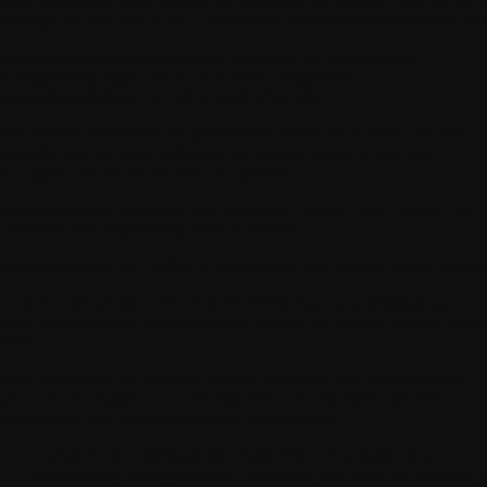
rtrag
bezeichnet jeden Vertrag, der zwischen WITHINGS und dir auf d
undlage der von WITHINGS bestätigten Bestellung abgeschlossen wir
lgemeine Nutzungsbedingungen
bezeichnet die Allgemeinen
tzungsbedingungen, die im Dokument "Allgemeine
tzungsbedingungen" in Teil 3 beschrieben sind.
nutzerkonto
bezeichnet das persönliche Konto des Nutzers, das ihm
möglicht, sich auf authentifizierte und sichere Weise in eine App
nzuloggen und auf die Dienste zuzugreifen.
nutzerhandbuch
bezeichnet das Dokument, das für jedes Produkt die
ezifischen Nutzungsbedingungen beschreibt.
rteien
bezeichnet WITHINGS, Verbraucher und Nutzer, je nach Kontex
odukt
bezeichnet alle vernetzten WITHINGS-Gesundheitshardware-
dien, einschließlich digitaler Artikel, die auf der Website bestellt werd
nnen.
rvice
bezeichnet alle digitalen Inhalte, kostenlos oder kostenpflichtig,
wie vernetzte digitale Gesundheitsdienste, einschließlich der Mittel zu
ren Zugang. Die Services umfassen insbesondere:
Ermöglicht die Erstellung des Health Mate-Benutzerkontos;
Bereitstellung einer grafischen Darstellung der durch die Nutzung 