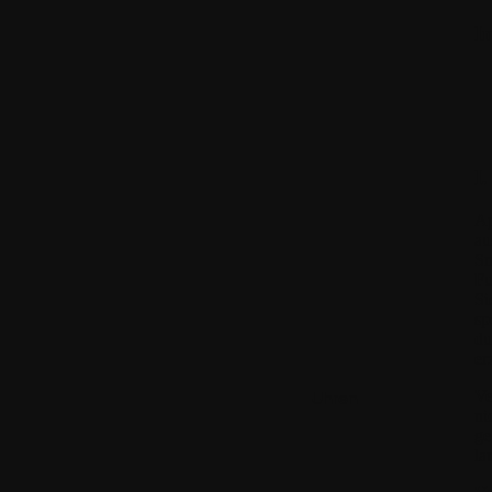
I
I.
A
au
Sm
Fu
Si
sp
du
er
Ve
Uhren
ni
ge
la