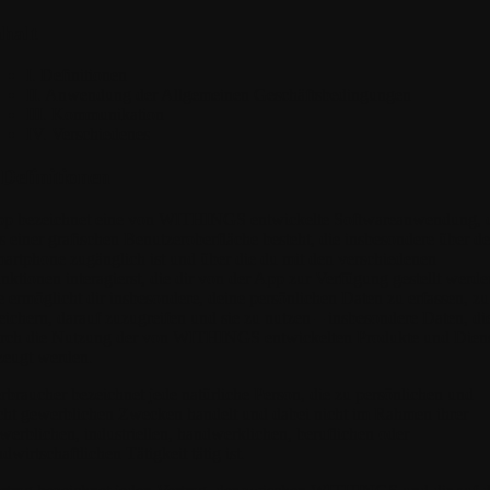
nhalt
I. Definitionen
II. Anwendung der Allgemeinen Geschäftsbedingungen
III. Kommunikation
IV. Verschiedenes
 Definitionen
pp
bezeichnet eine von WITHINGS entwickelte Softwareanwendung, 
s einer grafischen Benutzeroberfläche besteht, die insbesondere über de
artphone zugänglich ist und über die du mit den verschiedenen
nktionen interagierst, die dir von der App zur Verfügung gestellt werde
e ermöglicht dir insbesondere, deine persönlichen Daten zu erfassen, zu
eichern, darauf zuzugreifen und sie zu nutzen – insbesondere Daten, di
rch die Nutzung der von WITHINGS entwickelten Produkte und Dien
zeugt werden.
rbraucher
bezeichnet jede natürliche Person, die zu persönlichen und
cht gewerblichen Zwecken handelt und dabei nicht im Rahmen ihrer
werblichen, industriellen, handwerklichen, beruflichen oder
ndwirtschaftlichen Tätigkeit tätig ist.