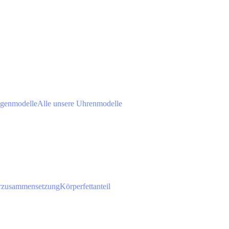
agenmodelle
Alle unsere Uhrenmodelle
rzusammensetzung
Körperfettanteil