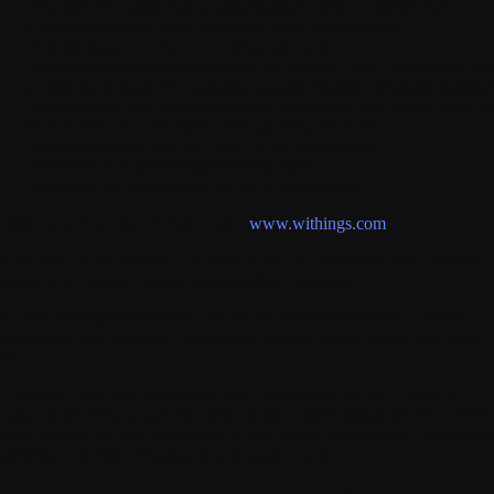
Produkte erzeugten Daten, einschließlich deiner persönlichen
Gesundheitsdaten, über die Health Mate Anwendung;
Bereitstellung von Sport-, Ernährungs- oder
Schlafverbesserungsprogrammen für Nutzer. Diese Funktionen sin
an den Kauf eines Abonnements unseres Health+-Dienstes geknüpf
Bereitstellung der Datenweitergabe-Funktionen der Health Mate A
Nutzer über die Aktivitäten, Neuigkeiten, Produkte und
Dienstleistungen von WITHINGS zu informieren;
Versenden von Marketingankündigungen;
Weiterleitung von Nutzern an den Kundendienst.
bsite
bezeichnet die Website unter:
www.withings.com
tzer
oder
Du
bezeichnet jede Person, die ein Benutzerkonto und/oder
odukte und Dienste besitzt, einschließlich Besucher.
sucher
bezeichnet Personen, die die WITHINGS-Website aufrufen,
rchsuchen oder einsehen, unabhängig davon, ob sie Nutzer sind oder
cht.
ITHINGS
bzw. Wir bezeichnet jede Gesellschaft der WITHINGS-
uppe. Jeder Verweis auf ein verbundenes Unternehmen der WITHING
uppe gilt nur für das Dokument, für das dieses verbundene Unternehm
sdrücklich als Mitvertragspartner benannt wurde.