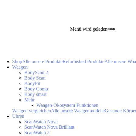
Menü wird geladen
Shop
Alle unsere Produkte
Refurbished Produkte
Alle unsere Wa
Waagen
BodyScan 2
Body Scan
BodyFit
Body Comp
Body smart
Mehr
Waagen-Ökosystem-Funktionen
Waagen vergleichen
Alle unsere Waagenmodelle
Gesunde Körpe
Uhren
ScanWatch Nova
ScanWatch Nova Brilliant
ScanWatch 2