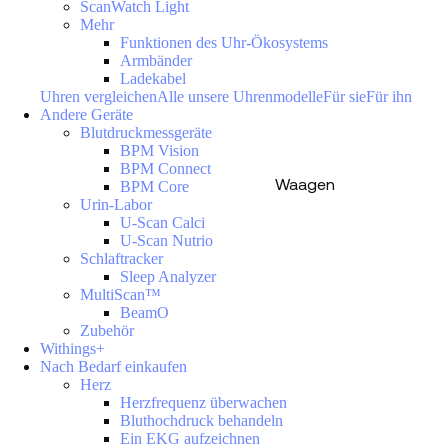
ScanWatch Light
Mehr
Funktionen des Uhr-Ökosystems
Armbänder
Ladekabel
Uhren vergleichen
Alle unsere Uhrenmodelle
Für sie
Für ihn
Andere Geräte
Blutdruckmessgeräte
BPM Vision
BPM Connect
Waagen
BPM Core
Urin-Labor
U-Scan Calci
U-Scan Nutrio
Schlaftracker
Sleep Analyzer
MultiScan™
BeamO
Zubehör
Withings+
Nach Bedarf einkaufen
Herz
Herzfrequenz überwachen
Bluthochdruck behandeln
Ein EKG aufzeichnen