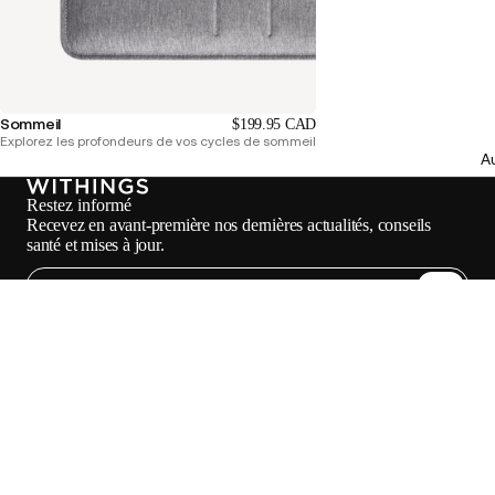
Sommeil
$199.95 CAD
Explorez les profondeurs de vos cycles de sommeil
Au
Restez informé
Recevez en avant-première nos dernières actualités, conseils
santé et mises à jour.
E-mail
Facebook
Instagram
Youtube
Tiktok
Twitter
FR · CAD
BALANCES DISPONIBLES AU CANADA
MONTRES DISPONIBLES AU CANADA
ACHETER AU CANADA
PROFESSIONNELS