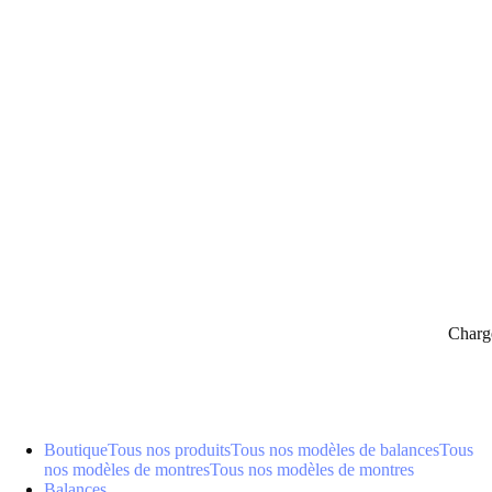
panier
Charg
Boutique
Tous nos produits
Tous nos modèles de balances
Tous
nos modèles de montres
Tous nos modèles de montres
Balances