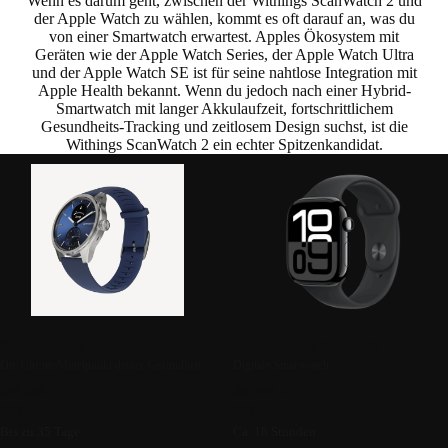
Wenn es darum geht, zwischen der Withings ScanWatch 2 und
der Apple Watch zu wählen, kommt es oft darauf an, was du
von einer Smartwatch erwartest. Apples Ökosystem mit
Geräten wie der Apple Watch Series, der Apple Watch Ultra
und der Apple Watch SE ist für seine nahtlose Integration mit
Apple Health bekannt.
Wenn du jedoch nach einer Hybrid-
Smartwatch mit langer Akkulaufzeit, fortschrittlichem
Gesundheits-Tracking und zeitlosem Design suchst, ist die
Withings ScanWatch 2 ein echter Spitzenkandidat
.
ScanWatch 2
Apple Watch Series 10
Die Uhr im Mittelpunkt deiner Gesundheit
Digitale Smartwatch
349,95€
Ab 449 €
Bis zu 35 Tage
Ca. 18 Stunden