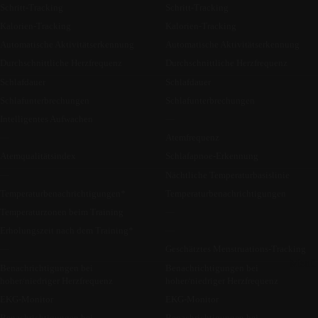
Schritt-Tracking
Schritt-Tracking
Kalorien-Tracking
Kalorien-Tracking
Automatische Aktivitätserkennung
Automatische Aktivitätserkennung
Durchschnittliche Herzfrequenz
Durchschnittliche Herzfrequenz
Schlafdauer
Schlafdauer
Schlafunterbrechungen
Schlafunterbrechungen
Intelligentes Aufwachen
—
—
Atemfrequenz
Atemqualitätsindex
Schlafapnoe-Erkennung
—
Nächtliche Temperaturbasislinie
Temperaturbenachrichtigungen*
Temperaturbenachrichtigungen
Temperaturzonen beim Training
—
Erholungszeit nach dem Training*
—
—
Geschätztes Menstruations-Tracking
Menü 
Benachrichtigungen bei
Benachrichtigungen bei
hoher/niedriger Herzfrequenz
hoher/niedriger Herzfrequenz
EKG-Monitor
EKG-Monitor