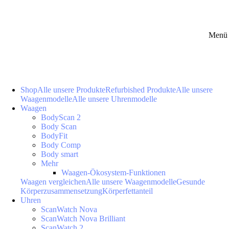
Menü 
Shop
Alle unsere Produkte
Refurbished Produkte
Alle unsere
Waagenmodelle
Alle unsere Uhrenmodelle
Waagen
BodyScan 2
Body Scan
BodyFit
Body Comp
Body smart
Mehr
Waagen-Ökosystem-Funktionen
Waagen vergleichen
Alle unsere Waagenmodelle
Gesunde
Körperzusammensetzung
Körperfettanteil
Uhren
ScanWatch Nova
ScanWatch Nova Brilliant
ScanWatch 2