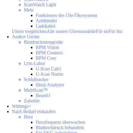
ScanWatch Light
Mehr
Funktionen des Uhr-Ökosystems
Armbänder
Ladekabel
Uhren vergleichen
Alle unsere Uhrenmodelle
Für sie
Für ihn
Andere Geräte
Blutdruckmessgeräte
BPM Vision
BPM Connect
BPM Core
Urin-Labor
U-Scan Calci
U-Scan Nutrio
Schlaftracker
Sleep Analyzer
MultiScan™
BeamO
Zubehör
Withings+
Nach Bedarf einkaufen
Herz
Herzfrequenz überwachen
Bluthochdruck behandeln
Ein EKG aufzeichnen