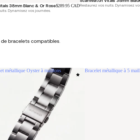
ScanWatch Vitals 38mm Black
Restaurez vos nuits. Dynamisez vos
tals 38mm Blanc & Or Rose
$289.95 CAD
uits. Dynamisez vos journées.
 de bracelets compatibles.
et métallique Oyster à maillons
Bracelet métallique à 5 mai