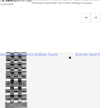
 & Silver
$289.95 CAD
Précision avancée* rencontre design luxueux.
 journées.
llons ScanWatch Nova Brilliant Argent
Bracelet Sport Premi