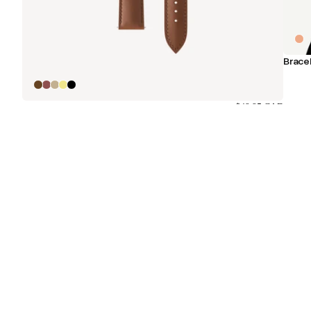
Bracel
Bracelet en cuir incurvé marron foncé & argent
$49.95 CAD
Autres appareils
Restez informé