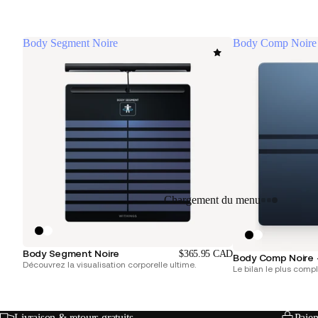
Body Segment Noire
Body Comp Noire 
Chargement du menu
Body Segment Noire
$365.95 CAD
Body Comp Noire 
Découvrez la visualisation corporelle ultime.
Le bilan le plus compl
Livraison & retours gratuits
Paiem