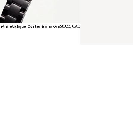
et métallique Oyster à maillons
$89.95 CAD
Bracelet métallique à 5 ma
Des questions ?
Notre équipe est là pour vous.
Nous contacter
BALANCES DISPO
CANADA