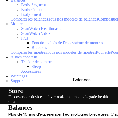
Balances
Body Segment
Body Comp
Body Smart
Comparer les balances
Tous nos modèles de balances
Composition
Montres
ScanWatch Healthmaster
ScanWatch Vitals
Plus
Fonctionnalités de l'écosystème de montres
Bracelets
Comparer les montres
Tous nos modèles de montres
Pour elle
Pour
Autres appareils
Tracker de sommeil
Sleep
Accessoires
Withings+
Balances
Support
Store
Discover our devices deliver real-time, medical-grade health
data
Balances
Plus de 10 ans d'expérience. Technologies brevetées. Cho