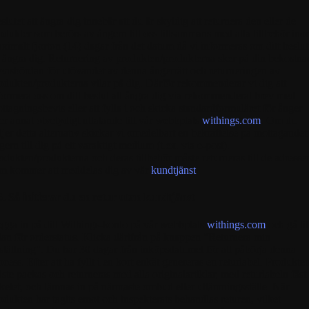
slutet att ångra dig innebär att du är skyldig att returnera den eller de
odukter som berörs av ångern till oss tillsammans med alla tillbehör in
ximalt fjorton (14) dagar från det datum då vi informeras om ditt beslut
t ångra dig. Returnering av produkten/produkterna sker på din bekostna
visbördan för utövandet av denna ångerrätt och returneringen av
odukten/produkterna vilar på dig. Därför rekommenderar vi dig att
formera oss om ditt beslut att ångra dig via rekommenderat brev med
ttagningsbevis eller att fylla i och skicka standardformuläret för ånger
ler annat otvetydigt uttalande till vår webbplats
withings.com
. Om du
ljer detta alternativ skickar vi omedelbart en bekräftelse på mottagandet
gern till dig på ett varaktigt medium (t.ex. via e-post).
odukten/produkterna och deras tillbehör måste returneras till de adresse
m kommer att meddelas dig av vår
kundtjänst
.
6. Så initierar du en retur utan kundtjänst
gga in på ditt Withings-konto på vår webbplats
withings.com
och gå til
dan för orderstatus. Klicka därifrån på knappen "Returnera min
ställning". Du har 30 dagar från inköpsdatumet för att påbörja denna
ocess. Efter att ha fyllt i en kort enkät genereras en returlabel. Produkte
ste packas och returneras med alla originalartiklar, med returlabeln fäst
ketet, och lämnas in på närmaste ombud eller utlämningsställe. När
odukten har tagits emot och inspekterats behandlas returen, vilket