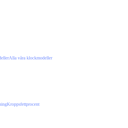
eller
Alla våra klockmodeller
ning
Kroppsfettprocent