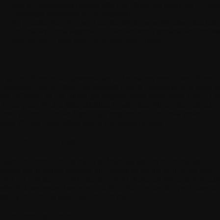
med en betalningsskyldighet efter ditt uttryckliga samtycke och den
uttryckliga avsägelsen av din ångerrätt;
En produkt eller tjänst som inte har köpts via webbplatsen kan inte
omfattas av denna ångerrätt, och användaren uppmanas att kontakt
den distributör som sålde produkten eller tjänsten.
3. Omedelbart utförande
d gäller utförandet av tjänsterna kan du be oss om omedelbart utförand
 tjänsterna. Om du utövar din ångerrätt från ett tjänsteavtal som redan ä
der utförande, på din uttryckliga begäran, innan ångerfristen löper ut, s
 betala priset för den tillhandahållna tjänsten fram till den tidpunkt då vi
r emot ditt beslut om att ångra dig, i proportion till det totala priset för
änsten för den ursprungliga period som anges i avtalet.
4. Meddelande om ånger
 måste informeras om ett beslut att ångra sig genom ett otvetydigt
talande där du tydligt uttrycker din önskan att dra dig ur (t.ex. ett brev
ickat per post eller e-post), eller genom att skicka det bifogade formuläre
syfte för kommersiell hantering och för förbättring av våra produkter oc
änster kan vi be dig ange skälet till ditt beslut.
5. Returnering av varor