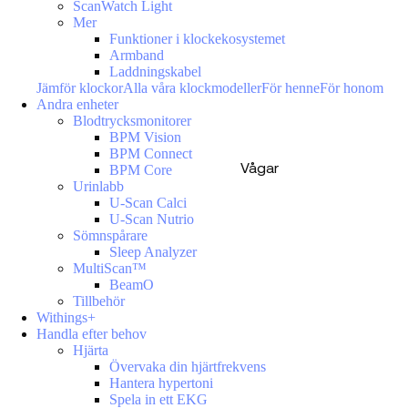
ScanWatch Light
Mer
Funktioner i klockekosystemet
Armband
Laddningskabel
Jämför klockor
Alla våra klockmodeller
För henne
För honom
Andra enheter
Blodtrycksmonitorer
BPM Vision
BPM Connect
Vågar
BPM Core
Urinlabb
U-Scan Calci
U-Scan Nutrio
Sömnspårare
Sleep Analyzer
MultiScan™
BeamO
Tillbehör
Withings+
Handla efter behov
Hjärta
Övervaka din hjärtfrekvens
Hantera hypertoni
Spela in ett EKG