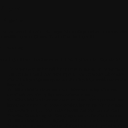
. Ångerrätt
1. Ångerfrist
 har en period på trettio (30) dagar från mottagandet av produkten eller
ån beställningen av tjänsten för att utöva din ångerrätt.
2. Undantag
nna ångerrätt som beviljas av WITHINGS gäller inte i följande fall:
För tjänster som är föremål för en prenumeration, om tjänsterna är
fullt utförda innan ångerfristen löper ut och utförandet påbörjades
efter ditt uttryckliga samtycke och din uttryckliga avstående av din
ångerrätt;
Vid tillhandahållande av varor som tillverkats enligt köparens
specifikationer eller tydligt personaliserade varor;
Vid tillhandahållande av varor som av hälso- eller hygienskäl inte
lämpar sig för retur om deras försegling har brutits efter leverans;
Vid leverans av ljud- eller videoinspelningar eller datorprogram i
förseglad förpackning när förseglingen har brutits efter leverans;
Vid tillhandahållande av digitalt innehåll som inte levereras på ett
fysiskt medium, vars utförande påbörjades innan ångerfristen löpte 