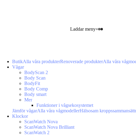
Laddar meny
Butik
Alla våra produkter
Renoverade produkter
Alla våra vågmod
Vågar
BodyScan 2
Body Scan
BodyFit
Body Comp
Body smart
Mer
Funktioner i vågsekosystemet
Jämför vågar
Alla våra vågmodeller
Hälsosam kroppssammansätt
Klockor
ScanWatch Nova
ScanWatch Nova Brilliant
ScanWatch 2