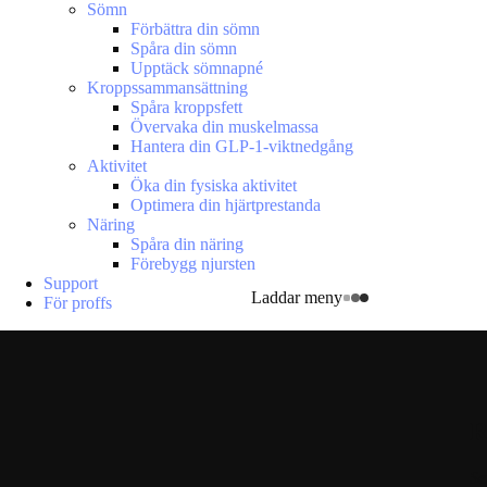
Sömn
Förbättra din sömn
Spåra din sömn
Upptäck sömnapné
Kroppssammansättning
Spåra kroppsfett
Övervaka din muskelmassa
Hantera din GLP-1-viktnedgång
Aktivitet
Öka din fysiska aktivitet
Optimera din hjärtprestanda
Näring
Spåra din näring
Förebygg njursten
Support
Laddar meny
För proffs
R
Se