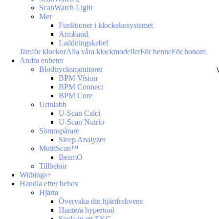
ScanWatch Light
Mer
Funktioner i klockekosystemet
Armband
Laddningskabel
Jämför klockor
Alla våra klockmodeller
För henne
För honom
Andra enheter
Blodtrycksmonitorer
BPM Vision
BPM Connect
BPM Core
Urinlabb
U-Scan Calci
U-Scan Nutrio
Sömnspårare
Sleep Analyzer
MultiScan™
BeamO
Tillbehör
Withings+
Handla efter behov
Hjärta
Övervaka din hjärtfrekvens
Hantera hypertoni
Spela in ett EKG