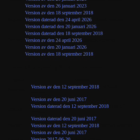
Version av den 26 januari 2023
Version av den 18 september 2018
English
Version daterad den 24 april 2026
(aktuell version)
Version daterad den 20 januari 2026
Version daterad den 18 september 2018
Deutsch
Version av den 24 april 2026
(aktuell version)
Version av den 20 januari 2026
Version av den 18 september 2018
Ansvarsfriskrivning för applikationen
Språk
Version
Version av den 12 september 2018
(gällande
Français
version)
Version av den 20 juni 2017
Version daterad den 12 september 2018
(aktuell
English
version)
Version daterad den 20 juni 2017
Deutsch
Version av den 12 september 2018
(aktuell version)
Version av den 20 juni 2017
Andr
Español
Version 2017-06-20
(aktuell version)