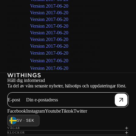
Italiano
Version 2017-06-20
(aktuell version)
Nederlands
Version 2017-06-20
(aktuell version)
Norsk
Version 2017-06-20
(aktuell version)
Português
Version 2017-06-20
(aktuell version)
Suomi
Version 2017-06-20
(aktuell version)
Svenska
Version 2017-06-20
(aktuell version)
Русский
Version 2017-06-20
(aktuell version)
中文
Version 2017-06-20
(aktuell version)
日本語
Version 2017-06-20
(aktuell version)
한국어
Version 2017-06-20
(aktuell version)
Håll dig informerad
Ta del av våra senaste nyheter, hälsotips och uppdateringar först.
E-post
Facebook
Instagram
Youtube
Tiktok
Twitter
SV · SEK
VÅGAR
KLOCKOR