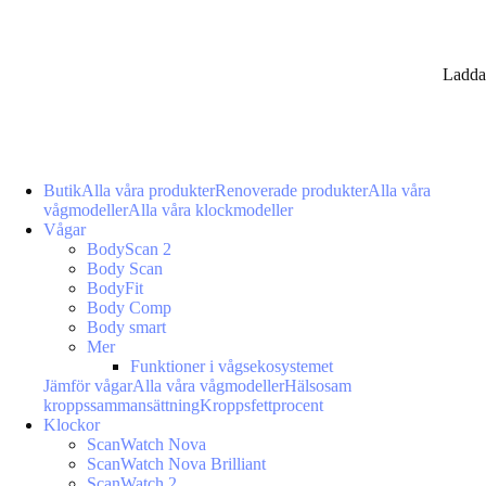
Ladda
Butik
Alla våra produkter
Renoverade produkter
Alla våra
vågmodeller
Alla våra klockmodeller
Vågar
BodyScan 2
Body Scan
BodyFit
Body Comp
Body smart
Mer
Funktioner i vågsekosystemet
Jämför vågar
Alla våra vågmodeller
Hälsosam
kroppssammansättning
Kroppsfettprocent
Klockor
ScanWatch Nova
ScanWatch Nova Brilliant
ScanWatch 2