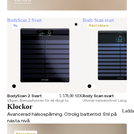
BodyScan 2 Svart
Body Scan svart
Ny
Bästsäljare
BodyScan 2 Svart
Body Scan svart
5 578,00 SEK
Vågen, återuppfunnen för ett långt liv.
Ultimat hälsokontroll. Längre liv
Klockor
Ladda
Avancerad hälsospårning. Otrolig batteritid. Stil på
nästa nivå.
Bästsäljare