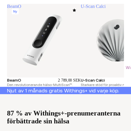
BeamO
U-Scan Calci
Ny
Wi
BeamO
U-Scan Calci
2 789,00 SEK
Den revolutionerande hälso-MultiScan™.
Starkare stöd för proaktiv njurh
Njut av 1 månads gratis Withings+ vid varje köp.
87 % av Withings+-prenumeranterna
förbättrade sin hälsa