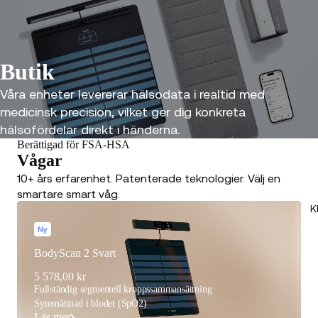
Butik
Våra enheter levererar hälsodata i realtid med
medicinsk precision, vilket ger dig konkreta
hälsofördelar direkt i händerna.
Berättigad för FSA-HSA
Vågar
10+ års erfarenhet. Patenterade teknologier. Välj en
smartare smart våg.
K
Ny
BodyScan 2 Svart
5 578,00 kr
Fullständig segmentell kroppssammansättning
Syremättnad i blodet (SpO2)
Läs mer