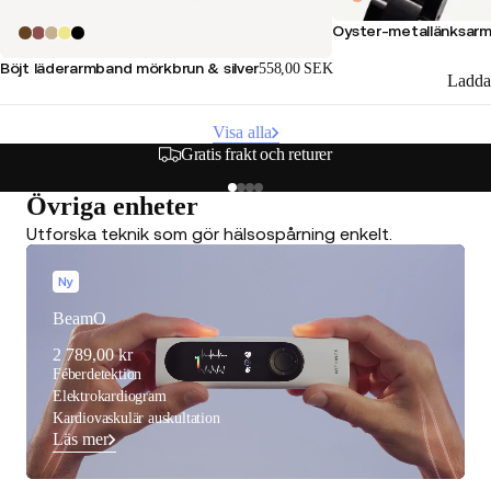
Oyster-metallänksar
Böjt läderarmband mörkbrun & silver
558,00 SEK
Ladda
Visa alla
Gratis frakt och returer
Övriga enheter
Utforska teknik som gör hälsospårning enkelt.
Ny
BeamO
2 789,00 kr
Féberdetektion
Elektrokardiogram
Kardiovaskulär auskultation
Läs mer