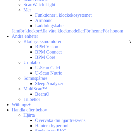
ScanWatch Light
Mer
Funktioner i klockekosystemet
Armband
Laddningskabel
Jämför klockor
Alla våra klockmodeller
För henne
För honom
Andra enheter
Blodtrycksmonitorer
BPM Vision
BPM Connect
BPM Core
Urinlabb
U-Scan Calci
U-Scan Nutrio
Sömnspårare
Sleep Analyzer
MultiScan™
BeamO
Tillbehör
Withings+
Handla efter behov
Hjärta
Övervaka din hjärtfrekvens
Hantera hypertoni
Spela in ett EKG