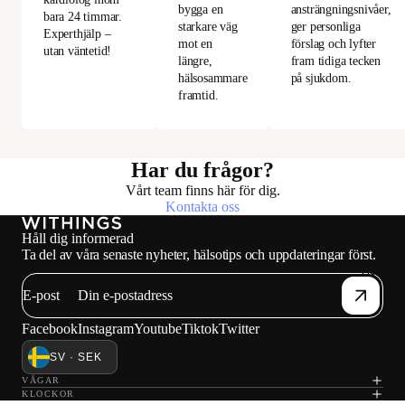
ansträngningsnivåer,
bygga en
bara 24 timmar.
ger personliga
starkare väg
Experthjälp –
förslag och lyfter
mot en
utan väntetid!
fram tidiga tecken
längre,
på sjukdom.
hälsosammare
framtid.
Har du frågor?
Vårt team finns här för dig.
Kontakta oss
Håll dig informerad
Ta del av våra senaste nyheter, hälsotips och uppdateringar först.
Handla
E-post
Facebook
Instagram
Youtube
Tiktok
Twitter
SV · SEK
VÅGAR
KLOCKOR