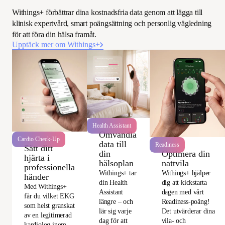
Withings+ förbättrar dina kostnadsfria data genom att lägga till
klinisk expertvård, smart poängsättning och personlig vägledning
för att föra din hälsa framåt.
Upptäck mer om Withings+
Health Assistant
Omvandla
Cardio Check-Up
data till
Readiness
Sätt ditt
Optimera din
din
hjärta i
nattvila
hälsoplan
professionella
Withings+ hjälper
Withings+ tar
händer
dig att kickstarta
din Health
Med Withings+
dagen med vårt
Assistant
får du vilket EKG
Readiness-poäng!
längre – och
som helst granskat
Det utvärderar dina
lär sig varje
av en legitimerad
vila- och
dag för att
kardiolog inom