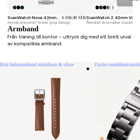
ScanWatch Nova 42mm blå
ScanWatch 2 42mm Vit & Silver
6 694,00 SEK
Klinisk precision* möter lyxig design.
Återställ dina nätter. Superlad
Armband
Från träning till kontor – uttryck dig med ett brett urval
av kompatibla armband.
Böjt läderarmband mörkbrun & silver
Oyster-metallänksarm