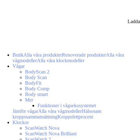
Ladda
Butik
Alla våra produkter
Renoverade produkter
Alla våra
vågmodeller
Alla våra klockmodeller
Vågar
BodyScan 2
Body Scan
BodyFit
Body Comp
Body smart
Mer
Funktioner i vågsekosystemet
Jämför vågar
Alla våra vågmodeller
Hälsosam
kroppssammansättning
Kroppsfettprocent
Klockor
ScanWatch Nova
ScanWatch Nova Brilliant
ScanWatch 2