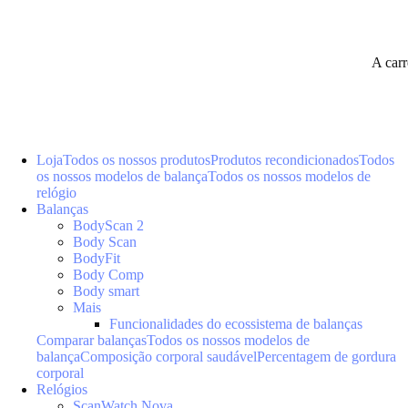
A car
Loja
Todos os nossos produtos
Produtos recondicionados
Todos
os nossos modelos de balança
Todos os nossos modelos de
relógio
Balanças
BodyScan 2
Body Scan
BodyFit
Body Comp
Body smart
Mais
Funcionalidades do ecossistema de balanças
Comparar balanças
Todos os nossos modelos de
balança
Composição corporal saudável
Percentagem de gordura
corporal
Relógios
ScanWatch Nova