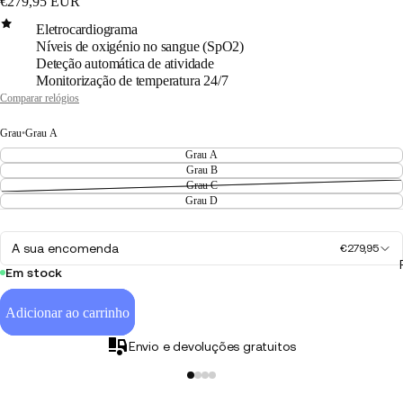
€279,95 EUR
Eletrocardiograma
Níveis de oxigénio no sangue (SpO2)
Deteção automática de atividade
Monitorização de temperatura 24/7
Comparar relógios
Grau
•
Grau A
Grau A
Grau B
Grau C
Grau D
A sua encomenda
€279,95
Em stock
Adicionar ao carrinho
Envio e devoluções gratuitos