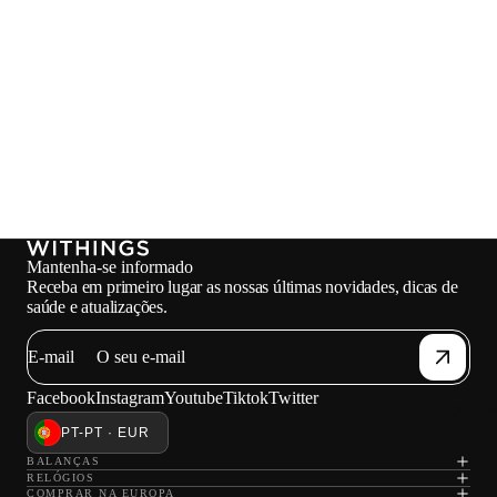
Mantenha-se informado
Receba em primeiro lugar as nossas últimas novidades, dicas de
saúde e atualizações.
E-mail
Facebook
Instagram
Youtube
Tiktok
Twitter
A car
PT-PT · EUR
BALANÇAS
RELÓGIOS
COMPRAR NA EUROPA