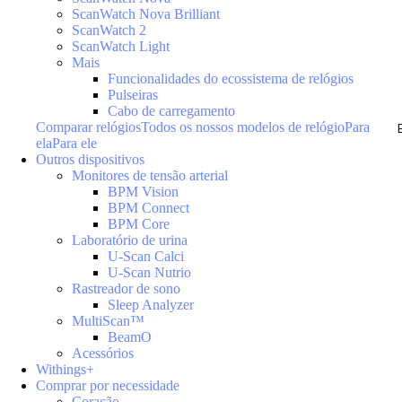
ScanWatch Nova Brilliant
ScanWatch 2
ScanWatch Light
Mais
Funcionalidades do ecossistema de relógios
Pulseiras
Cabo de carregamento
Comparar relógios
Todos os nossos modelos de relógio
Para
ela
Para ele
Outros dispositivos
Monitores de tensão arterial
BPM Vision
BPM Connect
BPM Core
Laboratório de urina
U-Scan Calci
U-Scan Nutrio
Rastreador de sono
Sleep Analyzer
MultiScan™
BeamO
Acessórios
Withings+
Comprar por necessidade
Coração