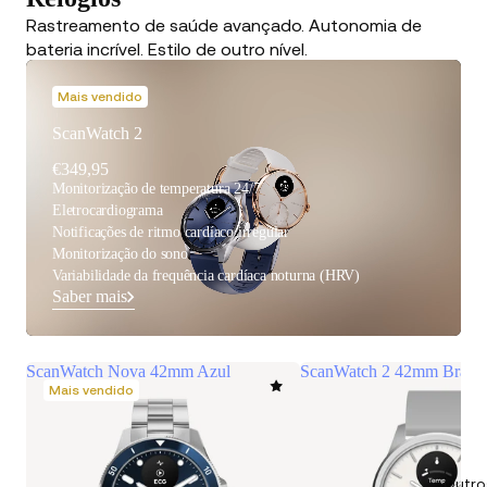
Rastreamento de saúde avançado. Autonomia de
bateria incrível. Estilo de outro nível.
Mais vendido
ScanWatch 2
€349,95
Monitorização de temperatura 24/7
Eletrocardiograma
Notificações de ritmo cardíaco irregular
Monitorização do sono
Variabilidade da frequência cardíaca noturna (HRV)
Saber mais
ScanWatch Nova 42mm Azul
ScanWatch 2 42mm Branco
Mais vendido
Outro