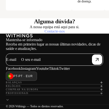
de doença.
Alguma dúvida?
A nossa equipa está aqui para si.
Contacte-nos
Mantenha-se informado
Receba em primeiro lugar as nossas últimas novidades, dicas de
saúde e atualizações.
E-mail
Facebook
Instagram
Youtube
Tiktok
Twitter
PT-PT · EUR
BALANÇAS
RELÓGIOS
COMPRAR NA EUROPA
A car
PROFISSIONAIS
© 2026 Withings — Todos os direitos reservados.