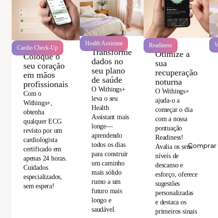
Health Assistant
W
Readiness
Cardio Check-Up
Transforme
Otimize a
Coloque o
dados no
sua
seu coração
seu plano
recuperação
em mãos
de saúde
noturna
profissionais
O Withings+
O Withings+
Com o
leva o seu
ajuda-o a
Withings+,
Health
começar o dia
obtenha
Assistant mais
com a nossa
qualquer ECG
longe—
pontuação
revisto por um
aprendendo
Readiness!
cardiologista
todos os dias
Comprar 
Avalia os seus
certificado em
para construir
níveis de
apenas 24 horas.
um caminho
descanso e
Cuidados
mais sólido
esforço, oferece
especializados,
rumo a um
sugestões
sem espera!
futuro mais
personalizadas
longo e
e destaca os
saudável.
primeiros sinais