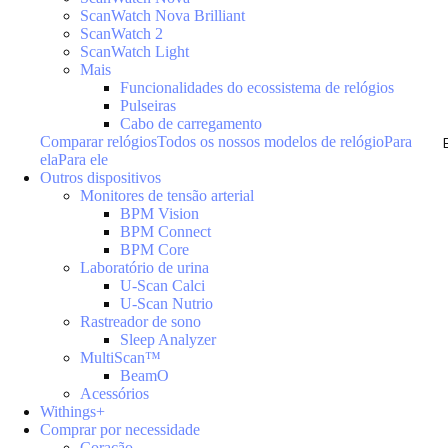
ScanWatch Nova Brilliant
ScanWatch 2
ScanWatch Light
Mais
Funcionalidades do ecossistema de relógios
Pulseiras
Cabo de carregamento
Comparar relógios
Todos os nossos modelos de relógio
Para
ela
Para ele
Outros dispositivos
Monitores de tensão arterial
BPM Vision
BPM Connect
BPM Core
Laboratório de urina
U-Scan Calci
U-Scan Nutrio
Rastreador de sono
Sleep Analyzer
MultiScan™
BeamO
Acessórios
Withings+
Comprar por necessidade
Coração