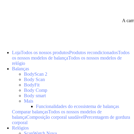
A car
Loja
Todos os nossos produtos
Produtos recondicionados
Todos
os nossos modelos de balança
Todos os nossos modelos de
relógio
Balanças
BodyScan 2
Body Scan
BodyFit
Body Comp
Body smart
Mais
Funcionalidades do ecossistema de balanças
Comparar balanças
Todos os nossos modelos de
balança
Composição corporal saudável
Percentagem de gordura
corporal
Relógios
ScanWatch Nova