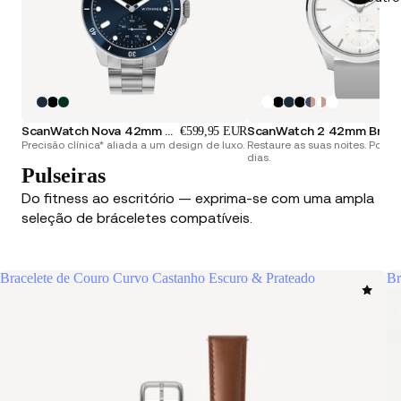
ScanWatch Nova 42mm Azul
ScanWatch 2 42mm Branco &
€599,95 EUR
Precisão clínica* aliada a um design de luxo.
Restaure as suas noites. Poten
dias.
Pulseiras
Do fitness ao escritório — exprima-se com uma ampla
seleção de bráceletes compatíveis.
Bracelete de Couro Curvo Castanho Escuro & Prateado
Br