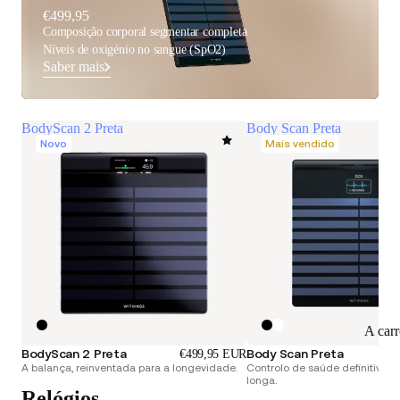
€499,95
Composição corporal segmentar completa
Níveis de oxigénio no sangue (SpO2)
Saber mais
BodyScan 2 Preta
Body Scan Preta
Novo
Mais vendido
A car
BodyScan 2 Preta
Body Scan Preta
€499,95 EUR
A balança, reinventada para a longevidade.
Controlo de saúde definitivo. 
longa.
Relógios