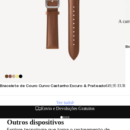
A car
Br
Bracelete de Couro Curvo Castanho Escuro & Prateado
€49,95 EUR
Ver tudo
Envio e Devoluções Gratuitos
Outros dispositivos
Explore tecnologia que torna o rastreamento de