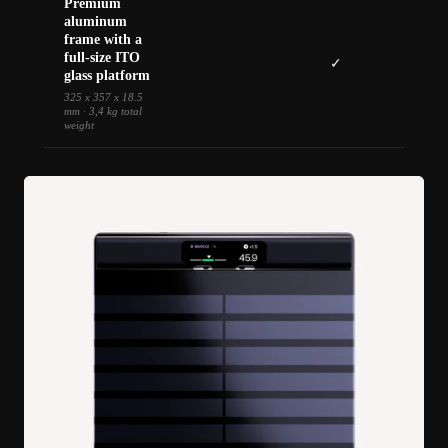
Premium
aluminum
frame with a
full-size ITO
✓
glass platform
325 x 357 x 18.5
mm · 3,4 kg total
weight