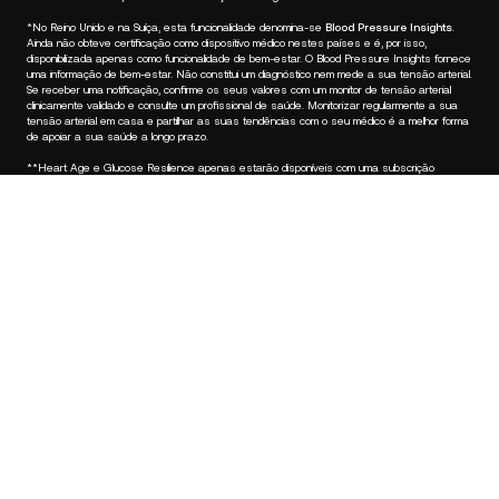
*No Reino Unido e na Suíça, esta funcionalidade denomina-se
Blood Pressure Insights
.
Ainda não obteve certificação como dispositivo médico nestes países e é, por isso,
disponibilizada apenas como funcionalidade de bem-estar. O Blood Pressure Insights fornece
uma informação de bem-estar. Não constitui um diagnóstico nem mede a sua tensão arterial.
Se receber uma notificação, confirme os seus valores com um monitor de tensão arterial
clinicamente validado e consulte um profissional de saúde. Monitorizar regularmente a sua
tensão arterial em casa e partilhar as suas tendências com o seu médico é a melhor forma
de apoiar a sua saúde a longo prazo.
**Heart Age e Glucose Resilience apenas estarão disponíveis com uma subscrição
Withings+.
€499,95
–
Adicionar ao carrinho
Mantenha-se informado
Receba em primeiro lugar as nossas últimas novidades, dicas de
saúde e atualizações.
E-mail
Facebook
Instagram
Youtube
Tiktok
Twitter
PT-PT · EUR
BALANÇAS
RELÓGIOS
COMPRAR NA EUROPA
PROFISSIONAIS