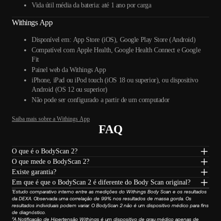
Vida útil média da bateria: até 1 ano por carga
Withings App
Disponível em: App Store (iOS), Google Play Store (Android)
Compatível com Apple Health, Google Health Connect e Google
Fit
Painel web da Withings App
iPhone, iPad ou iPod touch (iOS 18 ou superior), ou dispositivo
Android (OS 12 ou superior)
Não pode ser configurado a partir de um computador
Saiba mais sobre a Withings App
FAQ
O que é o BodyScan 2?
O que mede o BodyScan 2?
Existe garantia?
Em que é que o BodyScan 2 é diferente do Body Scan original?
¹Estudo comparativo interno entre as medições do Withings Body Scan e os resultados
da DEXA. Observada uma correlação de 99% nos resultados de massa gorda. Os
resultados individuais podem variar. O BodyScan 2 não é um dispositivo médico para fins
de diagnóstico.
²A Notificação de Hipertensão Withings é um dispositivo de grau médico apenas de