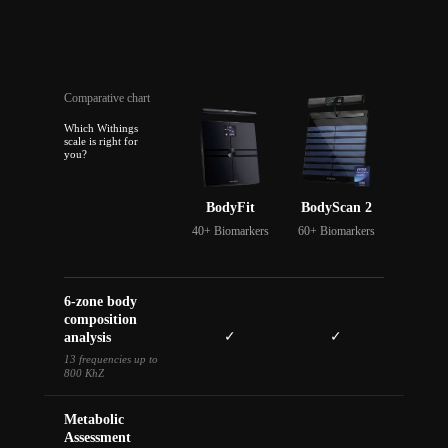
Comparative chart
Which Withings
scale is right for
you?
BodyFit
BodyScan 2
40+ Biomarkers
60+ Biomarkers
6-zone body
composition
✓
✓
analysis
13 frequencies up to
800 KhZ
Metabolic
Assessment