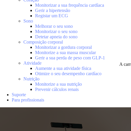
Monitorizar a sua frequência cardíaca
Gerir a hipertensão
Registar um ECG
Sono
Melhorar o seu sono
Monitorizar o seu sono
Detetar apneia do sono
Composição corporal
Monitorizar a gordura corporal
Monitorize a sua massa muscular
Gerir a sua perda de peso com GLP-1
Atividade
A car
Aumente a sua atividade física
Otimize o seu desempenho cardíaco
Nutrição
Monitorize a sua nutrição
Prevenir cálculos renais
Suporte
Para profissionais