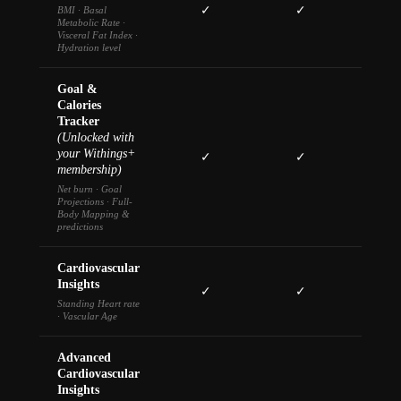
✓
✓
BMI · Basal
Metabolic Rate ·
Visceral Fat Index ·
Hydration level
Goal &
Calories
Tracker
(Unlocked with
your Withings+
✓
✓
membership)
Net burn · Goal
Projections · Full-
Body Mapping &
predictions
Cardiovascular
Insights
✓
✓
Standing Heart rate
· Vascular Age
Advanced
Cardiovascular
Insights