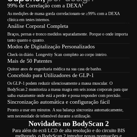
99% de Correlação com a DEXA¹
As medições de massa gorda correlacionam-se ≥99% com a DEXA
clínica em testes internos.
A car
Análise Corporal Completa
Braços, pernas e tronco medidos separadamente. Porque o onde importa
tanto quanto o quanto.
Modos de Digitalização Personalizados
Check-in diário. Longevity Scan completo ao corpo inteiro.
Mais de 50 Patentes
Quinze anos de engenharia médica na sua casa de banho.
Concebido para Utilizadores de GLP-1
Os GLP-1 podem reduzir silenciosamente a massa muscular. O
BodyScan 2 monitoriza a massa magra em seis zonas corporais para que
saiba exatamente onde está a perder e possa responder com precisão.
Sincronização automática e configuração fácil
Pronto a usar em minutos. A sua balança sincroniza automaticamente,
sem necessidade de telemóvel durante a utilização.
Novidades no BodyScan 2
Para além do ecrã LCD de alta resolução e do circuito BIS
melhorado, o BodyScan 2 introduz novas pontuações e