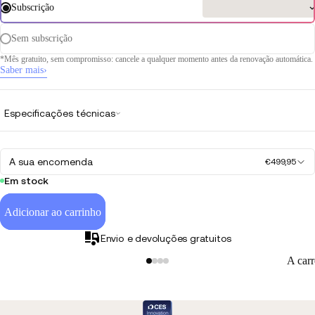
Subscrição
Sem subscrição
*Mês gratuito, sem compromisso: cancele a qualquer momento antes da renovação automática.
Saber mais
›
duzir
deo
Especificações técnicas
A sua encomenda
€499,95
Em stock
Adicionar ao carrinho
Envio e devoluções gratuitos
A car