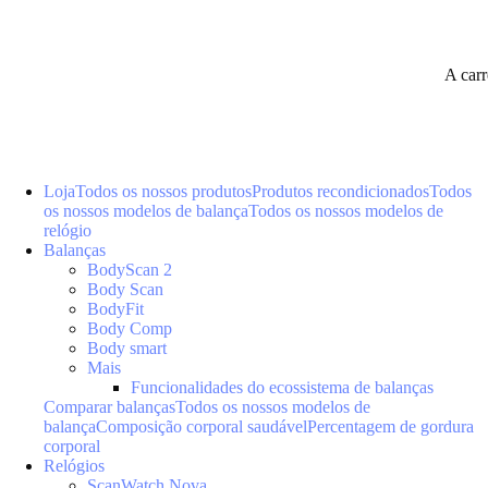
A car
Loja
Todos os nossos produtos
Produtos recondicionados
Todos
os nossos modelos de balança
Todos os nossos modelos de
relógio
Balanças
BodyScan 2
Body Scan
BodyFit
Body Comp
Body smart
Mais
Funcionalidades do ecossistema de balanças
Comparar balanças
Todos os nossos modelos de
balança
Composição corporal saudável
Percentagem de gordura
corporal
Relógios
ScanWatch Nova