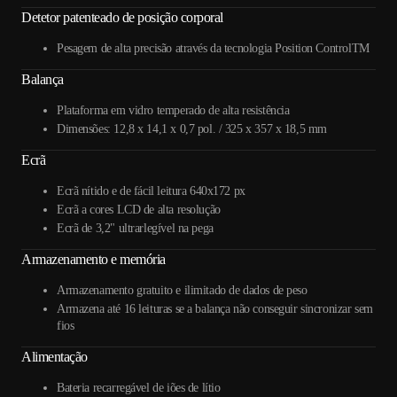
Detetor patenteado de posição corporal
Pesagem de alta precisão através da tecnologia Position ControlTM
Balança
Plataforma em vidro temperado de alta resistência
Dimensões: 12,8 x 14,1 x 0,7 pol. / 325 x 357 x 18,5 mm
Ecrã
Ecrã nítido e de fácil leitura 640x172 px
Ecrã a cores LCD de alta resolução
Ecrã de 3,2" ultrarlegível na pega
Armazenamento e memória
Armazenamento gratuito e ilimitado de dados de peso
Armazena até 16 leituras se a balança não conseguir sincronizar sem
fios
Alimentação
Bateria recarregável de iões de lítio