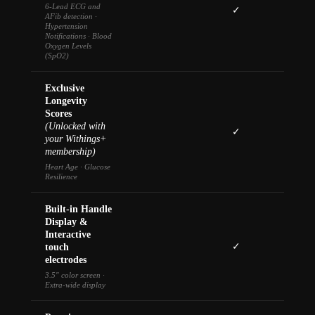
6-Lead ECG and
✓
AFib detection ·
Hypertension
Notifications · Blood
Oxygen Levels
(SpO2)
Exclusive
Longevity
Scores
(Unlocked with
✓
your Withings+
membership)
Heart Age · Glucose
Resilience
Built-in Handle
Display &
Interactive
✓
touch
electrodes
3.5" color screen ·
Extra-wide display