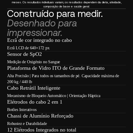
meses. Os resultados individuais variam; os resultados dependem da dieta, atividade,
composição de base e saúde geral.
Construído para medir.
Desenhado para
impressionar.
Ecrã de cor integrado no cabo
Ecrã LCD de 640×172 px
Sensor de SpO2
Medição de Oxigénio no Sangue
Plataforma de Vidro ITO de Grande Formato
Para 
Alta Precisão | Para todos os tamanhos de pé. Capacidade máxima de
200 kg / 440 lb
Cabo Retrátil Inteligente
Mecanismo de Bloqueio Automático | Orientação Háptica
Elétrodos do cabo 2 em 1
Botões Interativos
Chassi de Alumínio Reforçado
Robustez e Durabilidade
12 Elétrodos Integrados no total