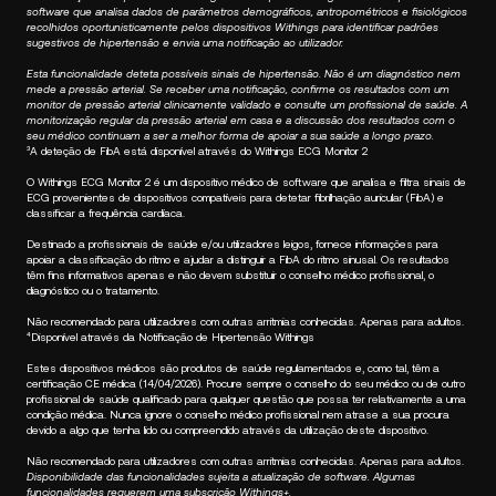
software que analisa dados de parâmetros demográficos, antropométricos e fisiológicos
recolhidos oportunisticamente pelos dispositivos Withings para identificar padrões
sugestivos de hipertensão e envia uma notificação ao utilizador.
Esta funcionalidade deteta possíveis sinais de hipertensão. Não é um diagnóstico nem
mede a pressão arterial. Se receber uma notificação, confirme os resultados com um
monitor de pressão arterial clinicamente validado e consulte um profissional de saúde. A
monitorização regular da pressão arterial em casa e a discussão dos resultados com o
seu médico continuam a ser a melhor forma de apoiar a sua saúde a longo prazo.
³A deteção de FibA está disponível através do Withings ECG Monitor 2
O Withings ECG Monitor 2 é um dispositivo médico de software que analisa e filtra sinais de
ECG provenientes de dispositivos compatíveis para detetar fibrilhação auricular (FibA) e
classificar a frequência cardíaca.
Destinado a profissionais de saúde e/ou utilizadores leigos, fornece informações para
apoiar a classificação do ritmo e ajudar a distinguir a FibA do ritmo sinusal. Os resultados
têm fins informativos apenas e não devem substituir o conselho médico profissional, o
diagnóstico ou o tratamento.
Não recomendado para utilizadores com outras arritmias conhecidas. Apenas para adultos.
⁴Disponível através da Notificação de Hipertensão Withings
Estes dispositivos médicos são produtos de saúde regulamentados e, como tal, têm a
certificação CE médica (14/04/2026). Procure sempre o conselho do seu médico ou de outro
profissional de saúde qualificado para qualquer questão que possa ter relativamente a uma
condição médica. Nunca ignore o conselho médico profissional nem atrase a sua procura
devido a algo que tenha lido ou compreendido através da utilização deste dispositivo.
Não recomendado para utilizadores com outras arritmias conhecidas. Apenas para adultos.
Disponibilidade das funcionalidades sujeita a atualização de software. Algumas
funcionalidades requerem uma subscrição Withings+.