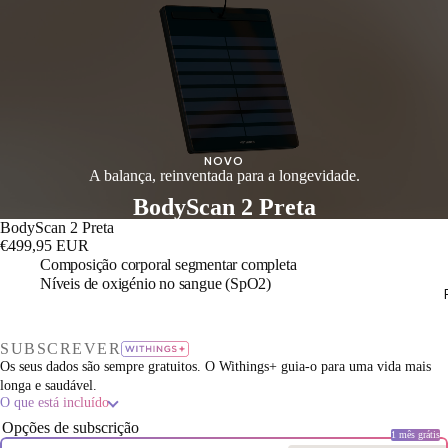
NOVO
A balança, reinventada para a longevidade.
BodyScan 2 Preta
BodyScan 2 Preta
€499,95 EUR
Composição corporal segmentar completa
Níveis de oxigénio no sangue (SpO2)
SUBSCREVER
Os seus dados são sempre gratuitos. O Withings+ guia-o para uma vida mais
longa e saudável.
O que está incluído
Opções de subscrição
1 mês grátis