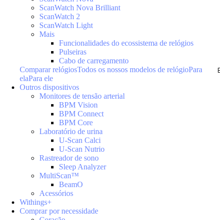
ScanWatch Nova Brilliant
ScanWatch 2
ScanWatch Light
Mais
Funcionalidades do ecossistema de relógios
Pulseiras
Cabo de carregamento
Comparar relógios
Todos os nossos modelos de relógio
Para
ela
Para ele
Outros dispositivos
Monitores de tensão arterial
BPM Vision
BPM Connect
BPM Core
Laboratório de urina
U-Scan Calci
U-Scan Nutrio
Rastreador de sono
Sleep Analyzer
MultiScan™
BeamO
Acessórios
Withings+
Comprar por necessidade
Coração