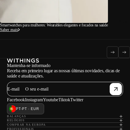
A car
Smartwatches para mulheres: Wearables elegantes e focados na saúde
Saber mais
Mantenha-se informado
Receba em primeiro lugar as nossas últimas novidades, dicas de
saúde e atualizações.
E-mail
Facebook
Instagram
Youtube
Tiktok
Twitter
PT-PT · EUR
BALANÇAS
RELÓGIOS
COMPRAR NA EUROPA
PROFISSIONAIS