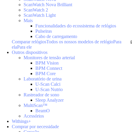
ScanWatch Nova Brilliant
ScanWatch 2
ScanWatch Light
Mais
Funcionalidades do ecossistema de relógios
Pulseiras
Cabo de carregamento
Comparar relógios
Todos os nossos modelos de relógio
Para
ela
Para ele
Outros dispositivos
Monitores de tensão arterial
BPM Vision
BPM Connect
BPM Core
Laboratório de urina
U-Scan Calci
U-Scan Nutrio
Rastreador de sono
Sleep Analyzer
MultiScan™
BeamO
Acessórios
Withings+
Comprar por necessidade
Coração