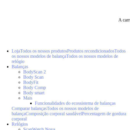
A car
Loja
Todos os nossos produtos
Produtos recondicionados
Todos
os nossos modelos de balança
Todos os nossos modelos de
relógio
Balanças
BodyScan 2
Body Scan
BodyFit
Body Comp
Body smart
Mais
Funcionalidades do ecossistema de balanças
Comparar balanças
Todos os nossos modelos de
balança
Composição corporal saudável
Percentagem de gordura
corporal
Relógios
ScanWatch Nova