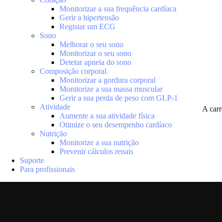
Monitorizar a sua frequência cardíaca
Gerir a hipertensão
Registar um ECG
Sono
Melhorar o seu sono
Monitorizar o seu sono
Detetar apneia do sono
Composição corporal
Monitorizar a gordura corporal
Monitorize a sua massa muscular
Gerir a sua perda de peso com GLP-1
Atividade
A car
Aumente a sua atividade física
Otimize o seu desempenho cardíaco
Nutrição
Monitorize a sua nutrição
Prevenir cálculos renais
Suporte
Para profissionais
Ofertas de smartwatch para a
Black Friday