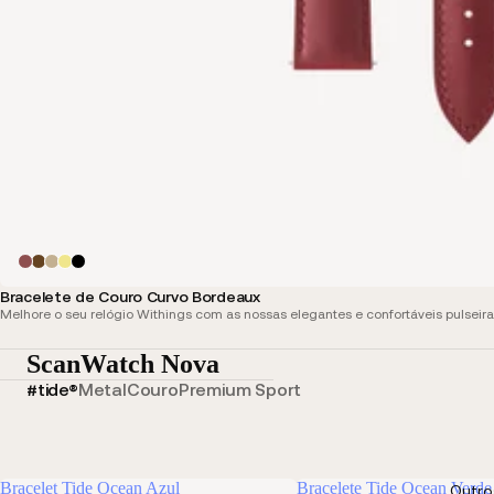
Bracelete de Couro Curvo Bordeaux
Melhore o seu relógio Withings com as nossas elegantes e confortáveis pulseira
ScanWatch Nova
#tide®
Metal
Couro
Premium Sport
Bracelet Tide Ocean Azul
Bracelete Tide Ocean Verde
Outro