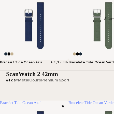
A car
Bracelet Tide Ocean Azul
Bracelete Tide Ocean Ver
€39,95 EUR
ScanWatch 2 42mm
#tide®
Metal
Couro
Premium Sport
Bracelet Tide Ocean Azul
Bracelete Tide Ocean Verde