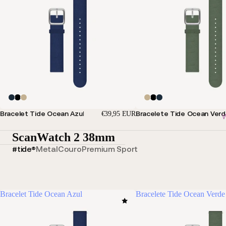
Bracelet Tide Ocean Azul
Bracelete Tide Ocean Ver
€39,95 EUR
W
ScanWatch 2 38mm
#tide®
Metal
Couro
Premium Sport
Bracelet Tide Ocean Azul
Bracelete Tide Ocean Verde