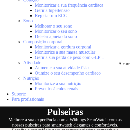
Monitorizar a sua frequência cardíaca
Gerir a hipertensão
Registar um ECG
Sono
Melhorar o seu sono
Monitorizar o seu sono
Detetar apneia do sono
Composição corporal
Monitorizar a gordura corporal
Monitorize a sua massa muscular
Gerir a sua perda de peso com GLP-1
Atividade
A car
Aumente a sua atividade física
Otimize o seu desempenho cardíaco
Nutrição
Monitorize a sua nutrição
Prevenir cálculos renais
Suporte
Para profissionais
Pulseiras
Melhore a sua experiência com a Withings ScanWatch com as
nossas pulseiras para smartwatch elegantes e confortáveis.