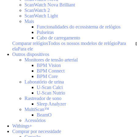
ScanWatch Nova Brilliant
ScanWatch 2
ScanWatch Light
Mais
Funcionalidades do ecossistema de relógios
Pulseiras
Cabo de carregamento
Comparar relógios
Todos os nossos modelos de relógio
Para
ela
Para ele
Outros dispositivos
Monitores de tensão arterial
BPM Vision
BPM Connect
BPM Core
Laboratório de urina
U-Scan Calci
U-Scan Nutrio
Rastreador de sono
Sleep Analyzer
MultiScan™
BeamO
Acessórios
Withings+
Comprar por necessidade
Coração