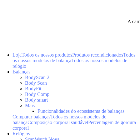
A car
Loja
Todos os nossos produtos
Produtos recondicionados
Todos
os nossos modelos de balança
Todos os nossos modelos de
relógio
Balanças
BodyScan 2
Body Scan
BodyFit
Body Comp
Body smart
Mais
Funcionalidades do ecossistema de balanças
Comparar balanças
Todos os nossos modelos de
balança
Composição corporal saudável
Percentagem de gordura
corporal
Relógios
ScanWatch Nova