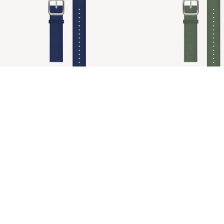
Bracelet Tide Ocean Azul
Bracelete Tide Ocean Ver
€39,95 EUR
ScanWatch Light
#tide®
Metal
Couro
Premium Sport
Bracelet Tide Ocean Azul
Bracelete Tide Ocean Verde