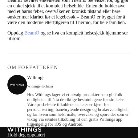
BeamO bevarer enkelheten som Thermo ble elsket for, og gjør
en enkel sjekk til et komplett helsebilde. Enten du holder øye
med et barns feber, overvåker en kronisk tilstand eller bare
ønsker mer klarhet før et legebesøk – BeamO er bygget for å
være den moderne etterfølgeren til Thermo, for hele familien.
Oppdag
BeamO
og se hva en komplett helsesjekk hjemme ser
ut som.
OM FORFATTEREN
Withings
Withings-forfatter
Hos Withings lager vi et utvalg produkter som gir folk
muligheten til å ta de riktige beslutningene for sin helse.
Våre prisbelønte tilkoblede enheter er kjent for
personalisering, banebrytende design og brukervennlighet,
og lar hvem som helst måle, overvåke og spore det som er
viktig via sømløs tilkobling til den gratis Withings app
tilgjengelig for iOS og Android.
Hold deg oppdatert
Andr