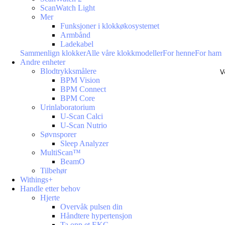
ScanWatch Light
Mer
Funksjoner i klokkøkosystemet
Armbånd
Ladekabel
Sammenlign klokker
Alle våre klokkmodeller
For henne
For ham
Andre enheter
Blodtrykksmålere
V
BPM Vision
BPM Connect
BPM Core
Urinlaboratorium
U-Scan Calci
U-Scan Nutrio
Søvnsporer
Sleep Analyzer
MultiScan™
BeamO
Tilbehør
Withings+
Handle etter behov
Hjerte
Overvåk pulsen din
Håndtere hypertensjon
Ta opp et EKG