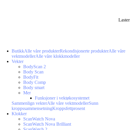
Laste
Butikk
Alle våre produkter
Rekondisjonerte produkter
Alle våre
vektmodeller
Alle våre klokkmodeller
Vekter
BodyScan 2
Body Scan
BodyFit
Body Comp
Body smart
Mer
Funksjoner i vektøkosystemet
Sammenlign vekter
Alle våre vektmodeller
Sunn
kroppssammensetning
Kroppsfettprosent
Klokker
ScanWatch Nova
ScanWatch Nova Brilliant
ScanWatch 2