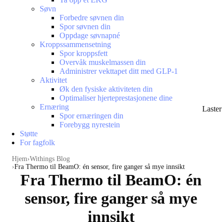
Søvn
Forbedre søvnen din
Spor søvnen din
Oppdage søvnapné
Kroppssammensetning
Spor kroppsfett
Overvåk muskelmassen din
Administrer vekttapet ditt med GLP-1
Aktivitet
Øk den fysiske aktiviteten din
Optimaliser hjerteprestasjonene dine
Ernæring
Laste
Spor ernæringen din
Forebygg nyrestein
Støtte
For fagfolk
Hjem
Withings Blog
Fra Thermo til BeamO: én sensor, fire ganger så mye innsikt
Fra Thermo til BeamO: én
sensor, fire ganger så mye
innsikt