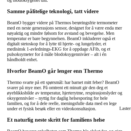
og blodoksygenet ditt.
Samme pålitelige teknologi, tatt videre
BeamO bygger videre på Thermos berøringsfrie termometer
med en neste generasjons sensor, designet for å være enda mer
nøyaktig og mindre følsom for avstand og bevegelse. Men
temperatur er bare begynnelsen. BeamO inkluderer også et
digitalt stetoskop for å lytte til hjerte- og lungelyder, et
medisinsk 1-avlednings-EKG for å oppdage AFib, og et
pulsoksymeter for å måle blodoksygennivåer – alt i én
håndholdt enhet.
Hvorfor BeamO går lenger enn Thermo
Thermo svarte på ett spørsmål: har barnet mitt feber? BeamO
svarer på mye mer. På omtrent ett minutt gir den deg et
øyeblikksbilde av temperatur, hjerterytme, respirasjonslyder og
oksygennivåer – nyttig for daglig helsesporing for hele
familien, og for å dele reelle, meningsfulle data med en lege
Laste
under et fysisk besøk eller en videokonsultasjon.
Et naturlig neste skritt for familiens helse