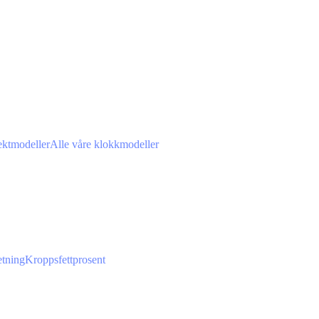
ektmodeller
Alle våre klokkmodeller
tning
Kroppsfettprosent