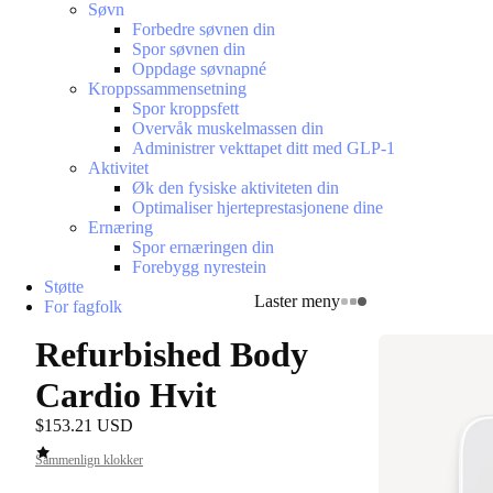
Søvn
Forbedre søvnen din
Spor søvnen din
Oppdage søvnapné
Kroppssammensetning
Spor kroppsfett
Overvåk muskelmassen din
Administrer vekttapet ditt med GLP-1
Aktivitet
Øk den fysiske aktiviteten din
Optimaliser hjerteprestasjonene dine
Ernæring
Spor ernæringen din
Forebygg nyrestein
Støtte
Laster meny
For fagfolk
Refurbished Body
Cardio Hvit
$153.21 USD
Sammenlign klokker