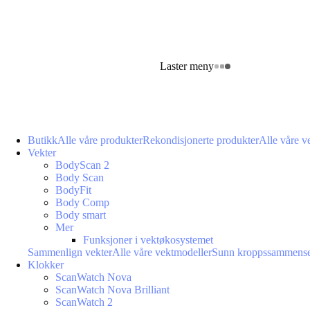
Laster meny
Butikk
Alle våre produkter
Rekondisjonerte produkter
Alle våre v
Vekter
BodyScan 2
Body Scan
BodyFit
Body Comp
Body smart
Mer
Funksjoner i vektøkosystemet
Sammenlign vekter
Alle våre vektmodeller
Sunn kroppssammense
Klokker
ScanWatch Nova
ScanWatch Nova Brilliant
ScanWatch 2