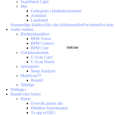
ScanWatch Light
Mer
Funksjoner i klokkøkosystemet
Armbånd
Ladekabel
Sammenlign klokker
Alle våre klokkmodeller
For henne
For ham
Andre enheter
Blodtrykksmålere
BPM Vision
BPM Connect
Vekter
BPM Core
Urinlaboratorium
U-Scan Calci
U-Scan Nutrio
Søvnsporer
Sleep Analyzer
MultiScan™
BeamO
Tilbehør
Withings+
Handle etter behov
Hjerte
Overvåk pulsen din
Håndtere hypertensjon
Ta opp et EKG