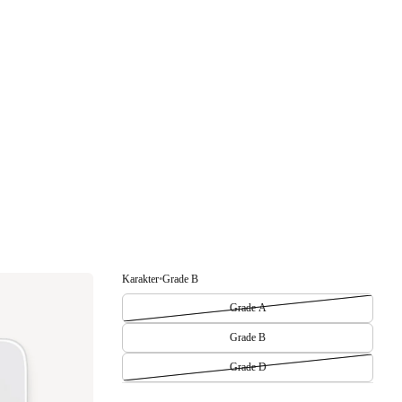
Karakter
•
Grade B
Grade A
Grade B
Grade D