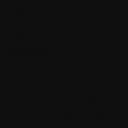
Withings ikke være ansvarlig for å holde konfidensiell
informasjon du gir til Withings gjennom bruk av programvaren
eller relaterte tjenester, hemmelig. Verken Withings eller noen av
dets ansatte aksepterer eller vurderer uønskede ideer, inkludert
men ikke begrenset til ideer om nye reklamekampanjer, nye
kampanjer, nye produkter eller teknologier, prosesser, materialer,
markedsføringsplaner eller nye produktnavn. Dersom du, til
tross for anmodningen om ikke å sende oss dine ideer og
materialer, likevel sender dem, ber vi deg forstå at Withings ikke
gir noen garantier for at dine ideer og materialer vil bli behandlet
som konfidensielle eller proprietære.
Rettighetene og forpliktelsene i denne bestemmelsen skal forbli
gyldige i fem (5) år fra datoen for utlevering av konfidensiell
informasjon.
14. Ingen garantier
Du erkjenner at programvaren leveres "som den er" uten
garantier av noe slag, uttrykkelige eller underforståtte, og i den
maksimale grad tillatt av gjeldende lov, gir verken Withings, dets
lisensgivere eller tilknyttede selskaper, eller rettighetshaverne
noen erklæringer eller garantier, uttrykkelige eller underforståtte,
inkludert men ikke begrenset til garantier om salgbarhet,
nøyaktighet av dokumentasjon og støttemateriell, eller egnethet