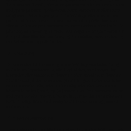
for et bestemt formål, eller at programvaren ikke vil krenke noen
tredjeparts patenter, opphavsrettigheter, varemerker eller andre
rettigheter. Det er ingen garanti fra Withings eller noen annen
part om at funksjonene i programvaren vil oppfylle dine krav,
eller at driften av programvaren vil være uavbrutt eller feilfri. Du
påtar deg alt ansvar og all risiko ved valget av programvaren for
å oppnå dine tiltenkte resultater, og for installasjonen, bruken og
resultatene som oppnås fra den.
15. Erstatning
Du samtykker i å forsvare og holde Withings skadesløs fra og
mot alle tredjepartskrav og alle forpliktelser, vurderinger, tap,
kostnader eller skader som følger av eller oppstår som følge av
(i) ditt brudd på denne avtalen, (ii) ditt inngrep i eller krenkelse
av immaterielle rettigheter, andre rettigheter eller personvern
tilhørende en tredjepart, og (iii) misbruk av Programvaren av en
tredjepart der slikt misbruk ble muliggjort av din unnlatelse av å
treffe rimelige tiltak for å beskytte ditt brukernavn og passord
mot misbruk.
16. Ansvarsbegrensning
I den maksimale grad tillatt av gjeldende lov, skal Withings, dets