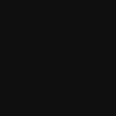
applikasjoner, og (c) i den grad slike personer vil ha tilgang til
konfidensiell informasjon, hver har skriftlige og bindende avtaler
med deg for å beskytte mot uautorisert bruk og offentliggjøring
av slik konfidensiell informasjon.
"Software"
betyr (i) Withings API-programvareproduktet for
digital helse (kildekode og/eller objektkode etter hva som er
aktuelt), med unntak av åpen kildekode-programvare (som
definert nedenfor), dokumentasjon, eksempelkode, simulatorer,
verktøy, biblioteker, applikasjonsprogrammeringsgrensesnitt
(API-er), data, filer og materialer som herved leveres eller gjøres
tilgjengelige av Withings for din bruk i forbindelse med utvikling
av applikasjonen din, og inkluderer eventuelle oppdateringer
som kan leveres eller gjøres tilgjengelige av Withings.
"Open Source Software"
betyr enhver programvare som, slik
den er inkludert i programvaren, er underlagt lisensvilkår som
for øyeblikket er oppført på http://opensource.org/licenses/ eller
som oppfyller kriteriene oppført på
http://www.opensource.org/docs/definition.php, eller som er
underlagt tilsvarende frie eller åpen kildekode-lisensvilkår. Åpen
kildekode-programvare i programvaren er lisensiert under
lisensvilkårene som følger med slik åpen kildekode-
programvare, og ikke under vilkårene i denne avtalen.