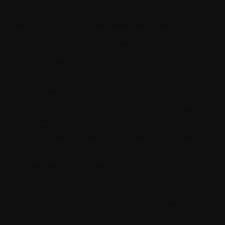
"Du"
eller
"din"
betyr personen(e) eller enheten som bruker
programvaren eller på annen måte utøver rettigheter i henhold til
denne avtalen. Dersom du aksepterer denne avtalen på vegne av
ditt selskap, din organisasjon eller annen enhet, refererer "du"
eller "din" til ditt selskap, din organisasjon eller annen enhet.
3. Kvalifikasjonskrav
Du må være rettslig kompetent til å inngå denne avtalen. Du må
derfor ha nådd myndighetsalderen i den jurisdiksjonen der du
bor (minst 18 år i de fleste land) og ha rett og myndighet til å
inngå denne avtalen på egne vegne, eller, dersom du inngår
denne avtalen på vegne av din bedrift, organisasjon eller annen
For
enhet, ha rett og myndighet til å juridisk forplikte din bedrift,
organisasjon eller annen enhet til vilkårene og forpliktelsene i
denne avtalen.
4. Registrering og oppsigelse
Du godtar å oppgi sannferdig og fullstendig informasjon ved
registrering for programvaren og å holde denne informasjonen
oppdatert. Det er forbudt å oppgi villedende informasjon om din
identitet.