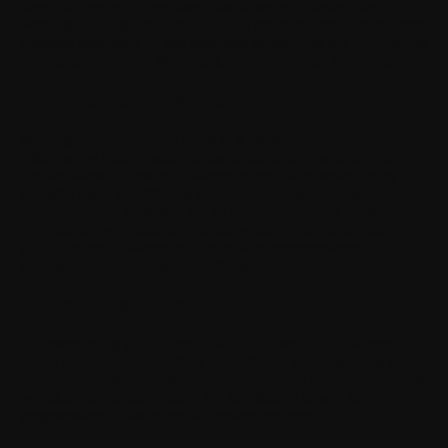
være utilgjengelige i vedlikeholdspauser og til andre tider.
Withings kan også beslutte å avvikle programvaren, den relaterte
tjenesten eller deler av den etter eget skjønn. I så fall vil du motta
et forhåndsvarsel, og Withings kan si opp avtalen tilsvarende.
5. Oppdateringer av vilkårene
Withings forbeholder seg retten til å endre eller revidere
vilkårene og betingelsene i denne avtalen når som helst uten
forhåndsvarsel. Dersom vilkårene endres på en vesentlig og
ugunstig måte, vil Withings gi et separat varsel om slike
endringer. For å fortsette å bruke programvaren må du akseptere
og godta de nye vilkårene i denne avtalen. Dersom du ikke
godtar de nye vilkårene, vil din bruk av programvaren bli
suspendert eller avsluttet av Withings.
6. Bruk av programvaren
Du bekrefter og godtar herved at du vil overholde vilkårene i
denne avtalen, og du godtar å overvåke og være ansvarlig for
autoriserte brukeres bruk av programvaren og deres overholdelse
av vilkårene i denne avtalen. Du kan ikke gi tilgang til
programvaren til andre enn autoriserte brukere.