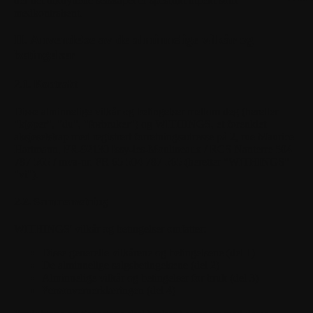
der det tilknyttede selskapet er spesifikt utpekt som
medkontrahent.
II. Anvendelse av de alminnelige vilkår og
betingelser
2.1. Kontrakt
Disse alminnelige vilkår og betingelser mellom deg (heretter
"kjøper", "du", "forbruker") og WITHINGS, et forenklet
aksjeselskap med registrert forretningsadresse på 2, rue Maurice
Hartmann, FR-92130 Issy-les-Moulineaux / RCS Nanterre 504
787 565 / mva-nr. FR 65 504 787 565 (heretter "WITHINGS"
"vi").
2.2. Sammensetning
WITHINGS' vilkår og betingelser omfatter:
Disse generelle vilkårene og betingelsene (del 1)
De alminnelige salgsbetingelsene (del 2)
Alminnelige vilkår og betingelser for bruk (del 3)
Personvernerklæringen (del 4)