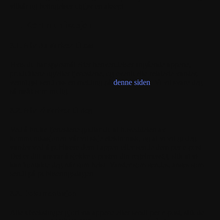
vilkår og betingelser utgjør en aksept.
III. Kommunikasjon
3.1. Når du skriver til oss
Hvis du har spørsmål eller henvendelser angående appene,
produktene og/eller tjenestene, og eventuelle relaterte varsler,
vennligst send oss en melding på
denne siden
. Vi vil svare deg
så raskt som mulig.
3.2. Når vi skriver til deg
Ved å bruke tjenestene godtar du at hoveddelen av
kommunikasjonen vår vil skje elektronisk, og at vi vil gi deg
varsler ved å publisere dem i appen eller sende dem per e-post.
Det er ditt ansvar å sjekke e-posten din regelmessig, slik at vi
kan kontakte deg når som helst. Varsler som sendes, anses som
sendt på publiseringsdagen.
3.3. Dokumentasjon
Alle utvekslinger gjort via appene eller sendt per e-post, slik de