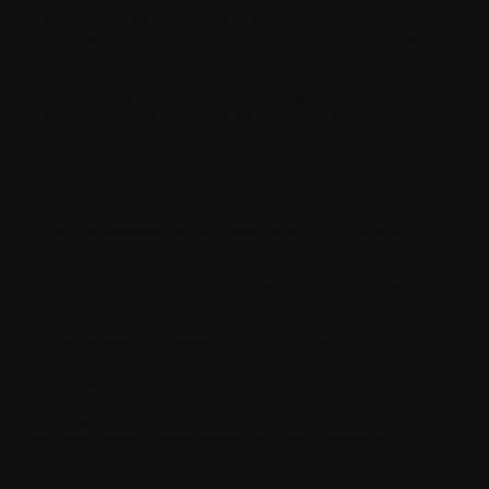
Kontrakt
betyr enhver kontrakt som inngås mellom WITHINGS
og deg på grunnlag av bestillingen bekreftet av WITHINGS.
Alminnelige vilkår og betingelser for bruk
betyr de alminnelige
vilkår og betingelser for bruk beskrevet i dokumentet
"Alminnelige vilkår og betingelser for bruk" i del 3.
Brukerkonto
betyr brukerens personlige konto som gjør det
mulig for vedkommende å logge inn i en app på en autentisert
og sikker måte og få tilgang til tjenestene.
Brukerveiledning
betyr dokumentet som, for hvert produkt,
beskriver de bruksvilkårene som er spesifikke for det.
Parter
betyr WITHINGS, forbrukere og brukere, avhengig av
sammenhengen.
Produkt
refererer til alle tilkoblede WITHINGS
helsehardvaremedier, inkludert digitale elementer som kan
bestilles på nettstedet.
Laste
Tjeneste
betyr alt digitalt innhold, gratis eller betalt, og
tilknyttede digitale helsetjenester, inkludert midlene til å få
tilgang til dem. Tjenestene består særlig av: