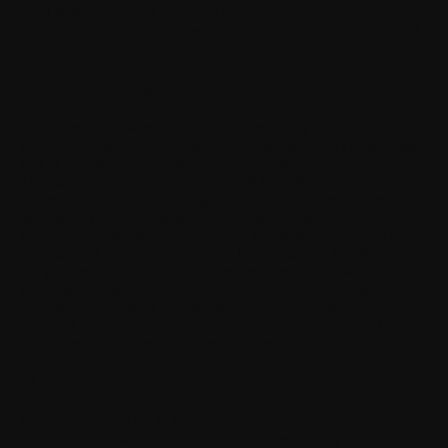
du at støtten er gitt på "som den er" og "som tilgjengelig"-basis,
og Withings vil ikke ha noen forpliktelser eller ansvar knyttet til
slik støtte.
12. Tilbakemeldinger
Ved å sende tilbakemelding ("Tilbakemelding") til Withings
knyttet til Programvaren, erkjenner og godtar du at (1) Withings
kan ha lignende utviklingsideer som Tilbakemeldingen; (2) din
Tilbakemelding ikke inneholder konfidensiell eller proprietær
informasjon knyttet til dine egne aktiviteter eller tredjeparts
aktiviteter; (3) Withings ikke er underlagt noen
konfidensialitetsplikt med hensyn til Tilbakemeldingen; og (4)
du ikke har krav på noen form for kompensasjon fra Withings.
Du gir herved Withings en verdensomspennende ikke-eksklusiv,
underlisensierbar, overførbar, fullt betalt, royaltyfri, evig og
ugjenkallelig lisens til å bruke, reprodusere, tilpasse, oversette,
utnytte, kopiere, fremføre offentlig, vise, distribuere og på annen
måte kommersialisere Tilbakemeldingen.
13. Konfidensialitet
Du er videre enig i at til tross for eventuelle andre
konfidensialitetsavtaler du måtte ha mellom deg og Withings, vil