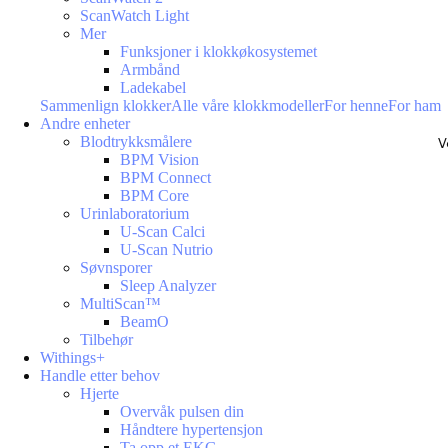
ScanWatch Light
Mer
Funksjoner i klokkøkosystemet
Armbånd
Ladekabel
Sammenlign klokker
Alle våre klokkmodeller
For henne
For ham
Andre enheter
Blodtrykksmålere
V
BPM Vision
BPM Connect
BPM Core
Urinlaboratorium
U-Scan Calci
U-Scan Nutrio
Søvnsporer
Sleep Analyzer
MultiScan™
BeamO
Tilbehør
Withings+
Handle etter behov
Hjerte
Overvåk pulsen din
Håndtere hypertensjon
Ta opp et EKG