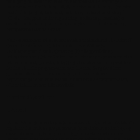
får tilgang til, laster ned eller bruker noen del av Withings API-
programvaren for Withings digitale helseprodukter og -tjenester.
Ved å få tilgang til, laste ned, installere, bruke eller klikke på
"Godta"-knappen under registrering, nedlasting, installasjon
og/eller bruk av programvaren, samtykker du til vilkårene og
betingelsene i denne avtalen.
Vær oppmerksom på at denne avtalen er strukturert i to deler: (i)
generelle vilkår som gjelder for de fleste Withings-
utviklerprogram distribusjoner; og (ii) tilleggsvilkår og -
betingelser som gjelder for bestemte deler av programvaren eller
relatert innhold, tjenester, tillegg og utvidelser som er spesifikke
for den aktuelle programvaren som leveres. Sørg for å lese
gjennom alle vilkårene som er gitt, ettersom viktige
begrensninger som er relevante for din bruk av programvaren,
ofte er inkludert som tilleggsvilkår.
Alminnelige vilkår
1. Aksept
Denne Withings-utviklerprogramvareavtalen (heretter "Avtalen")
regulerer din bruk av programvaren (som definert nedenfor), og
disse vilkårene og betingelsene utgjør en avtale mellom deg
(enten som enkeltperson eller enhet) og Withings Ltd., inkludert