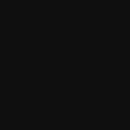
Sist oppdatert: 26. januar 2023
Innhold
I. Definisjoner
II. Anvendelse av de alminnelige vilkår og betingelser
III. Kommunikasjon
IV. Diverse
I. Definisjoner
App
betyr en programvareapplikasjon utviklet av WITHINGS,
bestående av et grafisk grensesnitt, tilgjengelig blant annet fra
smarttelefonen din, og hvorfra du samhandler med de ulike
funksjonene som er gjort tilgjengelige for deg av appen, og som
K
blant annet gjør det mulig for deg å registrere, lagre, få tilgang til
og bruke dine personopplysninger, særlig data produsert ved
bruk av produktene og tjenestene utviklet av WITHINGS.
Forbruker
betyr enhver fysisk person som opptrer for personlige
og ikke-kommersielle formål som ikke faller inn under omfanget
av vedkommendes kommersielle, industrielle, håndverks-,
faglige eller landbruksmessige virksomhet.