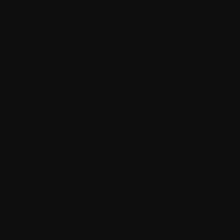
dets tilknyttede selskaper og leverandører (samlet "Withings"),
som definerer rettigheter og ansvar for deg og Withings med
hensyn til programvaren.
Det kan finnes tilleggsvilkår og -betingelser som er spesifikke
S
for den aktuelle programvaren som leveres, eller som gjelder for
bestemte deler av programvaren eller relatert innhold, tjenester,
tillegg og utvidelser.
Du har ikke lov til å bruke programvaren hvis du ikke godtar
disse vilkårene og betingelsene.
2. Definisjoner
"Applikasjon"
betyr ett eller flere programvareprogram(mer)
utviklet av deg i samsvar med kravene fastsatt i denne avtalen og
dokumentasjonen levert av Withings, under ditt eget varemerke
eller merke, inkludert feilrettinger, oppdateringer, oppgraderinger
og nye versjoner av slike programvareprogrammer.
"Authorized Users"
betyr deg og dine ansatte og kontraktører,
eller, dersom du er en utdanningsinstitusjon, ditt faglige
personale og dine ansatte, etter hva som er aktuelt, som (a) hver
har en gyldig konto hos Withings, (b) har et påviselig behov for
å kjenne til eller bruke programvaren for å utvikle og teste