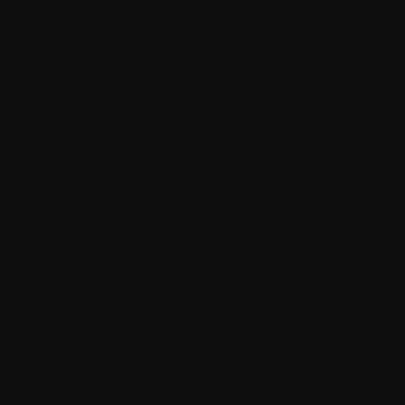
forplikter dere til ikke å anlegge søksmål for noen domstol eller
forvaltningsorgan, eller på annen måte fremme krav mot
Withings eller noen av dets tilknyttede selskaper, leverandører,
lisenstakere eller kunder, basert på noen av dine patenter eller
dine tilknyttede selskapers patenter, som følge av reproduksjon,
utvikling, bruk, produksjon, markedsføring, salg, distribusjon,
lisensiering, import, underlisenstildeling eller annen avhending
av Programvaren eller implementeringer av denne.
Du og dine tilknyttede selskaper skal pålegge den tredjeparten
du eller dine tilknyttede selskaper eventuelt overdrar eller
overfører patentene dine til, forpliktelsen angitt i klausulen
ovenfor. Denne forpliktelsen er begrenset til søksmål eller andre
krav basert på slike overdragede eller overførte patenter.
Du skal fritas fra din forpliktelse og ditt løfte om ikke å saksøke i
henhold til dette avsnittet med hensyn til en bestemt begunstiget
(men ikke med hensyn til noen annen begunstiget) i følgende
tilfelle: (i) du først blir saksøkt for patentinngrep knyttet til
Programvaren av en slik annen begunstiget som drar nytte av din
forpliktelse og ditt løfte som angitt her; og (ii) søksmålet er basert
på ditt inngrep i den andre begunstigedes patentrettigheter, som
dersom de ble holdt av deg ville være underlagt forpliktelsen og
løftet om ikke å saksøke som fastsatt ovenfor i dette avsnittet.