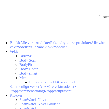
Laste
Butikk
Alle våre produkter
Rekondisjonerte produkter
Alle våre
vektmodeller
Alle våre klokkmodeller
Vekter
BodyScan 2
Body Scan
BodyFit
Body Comp
Body smart
Mer
Funksjoner i vektøkosystemet
Sammenlign vekter
Alle våre vektmodeller
Sunn
kroppssammensetning
Kroppsfettprosent
Klokker
ScanWatch Nova
ScanWatch Nova Brilliant
ScanWatch 2