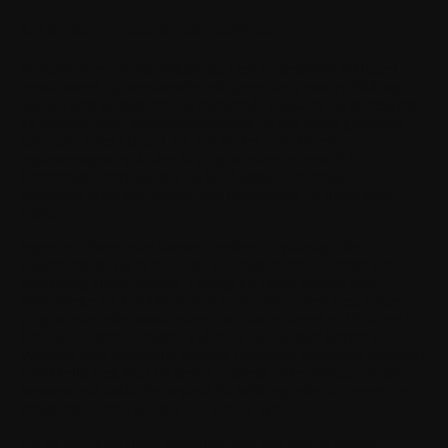
8. Eierskap og immaterielle rettigheter
Programvaren og alle rettigheter, uten begrensning inkludert
eiendomsrett og immaterielle rettigheter deri, eies av Withings
og/eller dets lisensgivere og tilknyttede selskaper og er beskyttet
av internasjonale traktatbestemmelser og alle andre gjeldende
nasjonale lover i landet der den brukes. Strukturen,
organiseringen og koden til programvaren er verdifulle
forretningshemmeligheter og konfidensiell informasjon
tilhørende Withings og/eller dets lisensgivere og tilknyttede
selskaper.
Ingen rettigheter eller lisenser, verken uttrykkelige eller
underforståtte, gis til noen del av Programvaren, unntatt som
uttrykkelig angitt ovenfor. I tillegg gis ingen lisenser eller
immuniteter for kombinasjonen av Programvaren med annen
programvare eller maskinvare som ikke er levert av Withings i
henhold til denne avtalen. Videre er alle lisenser knyttet til
Withings eller tredjeparts patenter (inkludert essensielle patenter)
uttrykkelig utelukket fra denne avtalens virkeområde, og disse
lisensene må anskaffes separat fra Withings eller de respektive
rettighetshaverne, alt etter hva som er aktuelt.
Du og dine tilknyttede selskaper, etter hva som er aktuelt,