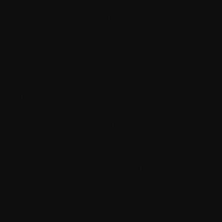
Du vil være eneansvarlig for alle kostnader, utgifter, tap
og forpliktelser som påløper, og for aktiviteter utført av
deg og autoriserte brukere i forbindelse med
programvaren, applikasjonene dine og dine relaterte
utviklingsarbeid;
Du vil ikke fjerne eller skjule noen opphavsretts- eller
varemerkemerkinger eller andre lignende merknader eller
markeringer eller legender fra programvaren;
Du vil ikke legge inn i programvaren noen identifiserende
data som er blitt gjort kjent for en helsefaglig person, for
eksempel en lege, på noen som helst måte.
Uten hensyn til noe som er angitt i det motsatte her, kan du ikke
(a) foreta omvendt utvikling, dekompilere, demontere eller på
annen måte forsøke å oppdage kildekoden til programvaren,
unntatt og bare i den grad det er tillatt ved gjeldende ufravikelig
lovgivning; (b) endre eller lage avledede verk av programvaren,
unntatt og bare i den grad det er tillatt av Withings; eller (c)
distribuere, kommunisere til offentligheten, eksportere, re-
eksportere, underlisensiere, leie ut, låne, lease, avsløre, selge,
markedsføre, kommersialisere, re-lisensiere, hoste eller på annen
måte overføre eller gjøre tilgjengelig for tredjeparter (inkludert