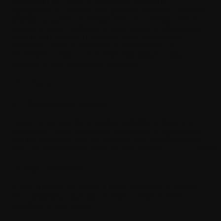
er registrert i WITHINGS' systemer og lagret på et
lagringsmedium i samsvar med gjeldende standarder, anses som
pålitelige, og partene vil betrakte dem som autentiske inntil det
motsatte er bevist. Omfanget av bevisverdien til informasjonen
levert av WITHINGS' IT-systemer, særlig dobbeltklikk-
prosedyren, det vil si verifisering av forpliktelsene og
bekreftelsen av disse, som en elektronisk signatur, utgjør
validering av den elektroniske kontrakten.
IV. Diverse
4.1. Videreføring av klausuler
Dersom en domstol eller kompetent jurisdiksjon finner at en
bestemmelse i disse vilkårene og betingelsene er ugyldig eller
ikke kan håndheves, skal den ugyldige eller ikke-håndhevbare
Handle 
delen eller bestemmelsen anses som ikke-skrevet.
4.2. Ingen fraskrivelse
At man til enhver tid unnlater å kreve oppfyllelse av noen av
dine forpliktelser, utgjør ikke et frafall av retten til å kreve
oppfyllelse av dem senere.