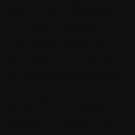
Du kan avslutte registreringen(e) din(e) dersom du ikke lenger
ønsker å bruke programvaren. Etter oppsigelse kan du ikke
lenger få tilgang til programvaren. Withings kan avslutte eller
begrense din tilgang til hele eller deler av programvaren eller
relaterte tjenester dersom det foreligger indikasjoner på at du har
brutt denne avtalen eller gjeldende lover eller forskrifter.
Du kan si opp denne avtalen når som helst ved permanent å
avinstallere og/eller slette, for egen regning, programvaren og
eventuelle sikkerhetskopier samt alt relatert materiale levert av
Withings, og ved å slutte å bruke programvaren. Alle dine
rettigheter avsluttes automatisk og umiddelbart uten varsel fra
Withings dersom du ikke overholder noen bestemmelse i denne
avtalen. I et slikt tilfelle må du umiddelbart avinstallere og/eller
slette, for egen regning, programvaren, alle sikkerhetskopier og
alt annet relatert materiale levert av Withings, samt slutte å bruke
programvaren.
Withings kan, etter eget skjønn, gi oppdateringer til
programvaren fra tid til annen. Withings kan også gi
oppdateringer som anses som viktige eller kritiske av Withings,
og i så fall kan du ikke fortsette å bruke den tidligere versjonen
av programvaren, og bruk av den tidligere versjonen av
programvaren kan forhindres uten installasjon av oppdateringen.
Eventuelle relaterte tjenester eller funksjoner i programvaren kan