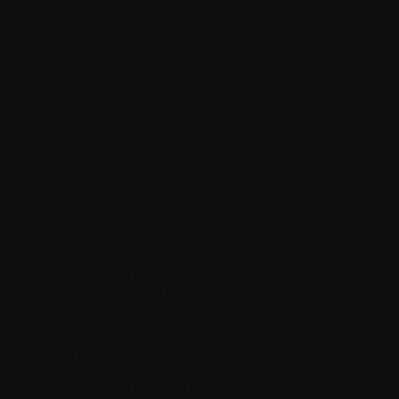
uten begrensning tilknyttede selskaper og underleverandører)
programvaren (eller deler av den).
Ingenting i denne avtalen eller på annen måte forhindrer
Withings fra å utvikle, distribuere og/eller ta i bruk en
applikasjon som direkte eller indirekte konkurrerer med din
applikasjon.
7. Krav til dine applikasjoner
Applikasjonen din som er utviklet ved bruk av programvaren,
eller noen del av denne, må oppfylle følgende kriterier og krav,
slik disse kan endres av Withings fra tid til annen:
Applikasjonen din skal utvikles og brukes i samsvar med
denne avtalen eller gjeldende lov eller forskrift, inkludert,
men ikke begrenset til, immaterielle eller andre
eiendomsrettigheter, enhver persons rettigheter,
personvernrettigheter eller personlighetsrettigheter;
Din applikasjon vil bli utviklet i samsvar med
dokumentasjonen, tekniske retningslinjer og andre krav
som Withings kan gi fra tid til annen;