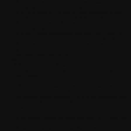
Du vil ikke designe eller markedsføre applikasjonen, eller
noen del av denne, for bruk i eller med systemer, enheter
eller produkter som er kritiske for andre menneskers helse
og/eller sikkerhet og eiendom (f.eks. beregnet for
kirurgisk implantasjon i kroppen eller andre applikasjoner
beregnet for å støtte eller opprettholde liv, eller for
luftfarts- eller kjernekraftreaktorapplikasjoner) eller noen
annen applikasjon der programvaren eller dens svikt,
funksjonsfeil eller utilstrekkelighet direkte eller indirekte
kan forårsake eller bidra til personskade, død eller
betydelig skade på eiendom;
Applikasjonen din må ikke muliggjøre push-varsler som
rutes fra andre varslingssystemer og -servere levert av
tredjeparter;
Applikasjonen din skal ikke sende push-varsler uten først
å ha innhentet brukerens samtykke (f.eks. uønskede
meldinger, reklame, kampanjer eller direkte markedsføring
av enhver art, eller for formål som phishing og
spamming);
Din applikasjon skal ikke sende meldinger med formål om
phishing eller spamming, eller muliggjøre anonyme eller
falske telefonsamtaler eller SMS/MMS-meldinger.