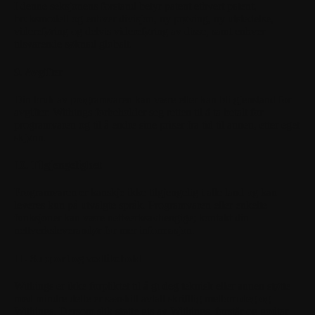
I denne seksjonens forstand betyr patent ethvert patent,
bruksmodell og enhver divisjon, ny prøving, ny utstedelse,
videreføring og delvis videreføring av disse, samt enhver
tilsvarende søknad globalt.
9. Avgifter
Din bruk av programvaren kan være eller kan bli gjenstand for
avgifter. Withings forbeholder seg retten til å ta betalt for
programvaren og til å endre sine priser fra tid til annen, etter eget
skjønn.
10. Tilgjengelighet
Programvaren er kanskje ikke tilgjengelig i alle land og kan
leveres kun på utvalgte språk. Programvaren eller enkelte
funksjoner kan være nettverksavhengige; kontakt din
nettverksleverandør for mer informasjon.
11. Support og vedlikehold
Withings er ikke forpliktet til å gi deg teknisk eller annen støtte
med mindre dette er særskilt avtalt skriftlig mellom deg og
Withings. Dersom slik støtte gis av Withings, forstår og godtar