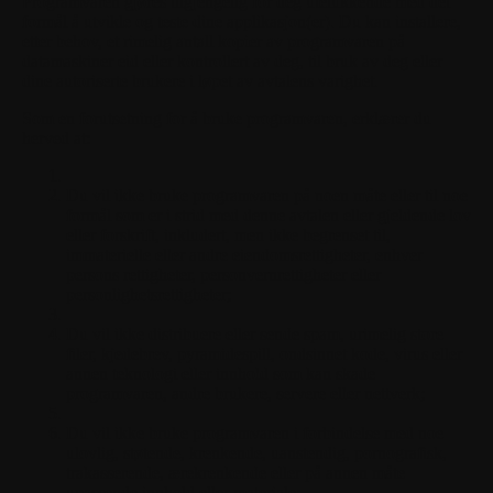
Programvaren gjøres tilgjengelig for deg utelukkende med det
formål å utvikle og teste dine applikasjon(er). Du kan installere,
etter behov, et rimelig antall kopier av programvaren på
datamaskiner eid eller kontrollert av deg, til bruk av deg eller
dine autoriserte brukere i løpet av avtalens varighet.
Som en forutsetning for å bruke programvaren, erklærer du
herved at:
Du vil ikke bruke programvaren på noen måte eller til noe
formål som er i strid med denne avtalen eller gjeldende lov
eller forskrift, inkludert, men ikke begrenset til,
immaterielle eller andre eiendomsrettigheter, enhver
persons rettigheter, personvernrettigheter eller
personlighetsrettigheter;
Du vil ikke distribuere eller sende spam, urimelig store
filer, kjedebrev, pyramidespill, ondsinnet kode, virus eller
annen teknologi eller innhold som kan skade
programvaren, andre brukere, servere eller nettverk;
Du vil ikke bruke programvaren i forbindelse med noe
ulovlig, støtende, krenkende, uanstendig, pornografisk,
trakasserende, ærekrenkende eller på annen måte
upassende innhold eller materiale;