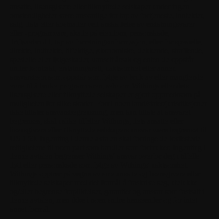
ansatte, lisensgivere eller tilknyttede selskaper under ingen
omstendigheter være ansvarlige for tap av fortjeneste, inntekter,
salg, data eller kostnader ved anskaffelse av erstatningsvarer
eller -programvare, skade på eiendom, personskade,
driftsavbrudd, tap av forretningsinformasjon, eller for spesielle,
direkte, indirekte, tilfeldige, økonomiske, dekkende, straffende,
spesielle eller følgeskader, uansett årsak og enten de oppstår
under kontrakt, erstatningsrett, uaktsomhet eller annen
ansvarsteori som oppstår som følge av bruk av eller manglende
evne til å bruke programvaren, selv om Withings eller dets
lisensgivere eller tilknyttede selskaper er gjort oppmerksom på
muligheten for slike skader. Fordi noen land/stater/jurisdiksjoner
ikke tillater ansvarsbegrensning, men kan tillate at ansvaret
begrenses, skal i slike tilfeller Withings, dets ansatte eller
lisensgivere eller tilknyttede selskapers ansvar være begrenset til
USD 50. Ingenting i denne avtalen skal forringe de lovfestede
rettighetene til noen part som handler som forbruker. Ingenting i
denne avtalen begrenser Withings' ansvar overfor deg i tilfelle
død eller personskade som følge av Withings' uaktsomhet.
Withings opptrer på vegne av sine ansatte og lisensgivere eller
tilknyttede selskaper med det formål å fraskrive seg, utelukke
og/eller begrense forpliktelser, garantier og ansvar som fastsatt i
denne avtalen, men ikke i noen andre henseender og for intet
annet formål.