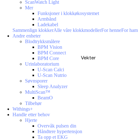
ScanWatch Light
Mer
Funksjoner i klokkøkosystemet
Armbånd
Ladekabel
Sammenlign klokker
Alle våre klokkmodeller
For henne
For ham
Andre enheter
Blodtrykksmålere
BPM Vision
BPM Connect
Vekter
BPM Core
Urinlaboratorium
U-Scan Calci
U-Scan Nutrio
Søvnsporer
Sleep Analyzer
MultiScan™
BeamO
Tilbehør
Withings+
Handle etter behov
Hjerte
Overvåk pulsen din
Håndtere hypertensjon
Ta opp et EKG