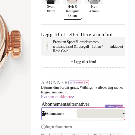
Svart
Hvit &
Hvit
38mm
Rosegull
42mm
38mm
Legg til ett eller flere armbånd
Premium Sport fluoroelastomer-
armbånd sand & rosegull - 18mm /
inkludert
Rose Gold
+ Legg til et bånd
ABONNER
Dataene dine forblir gratis. Withings+ veileder deg mot et
lengre, sunnere liv.
Hva som er inkludert
Abonnementsalternativer
1 måned gratis
Abonnement
Ingen abonnement