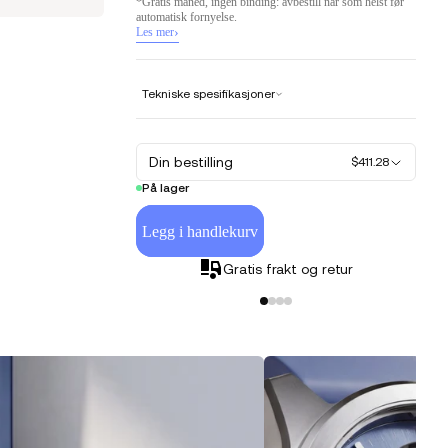
*Gratis måned, ingen binding: avbestill når som helst før
automatisk fornyelse.
›
Les mer
Tekniske spesifikasjoner
Din bestilling
$411.28
På lager
Legg i handlekurv
Gratis frakt og retur