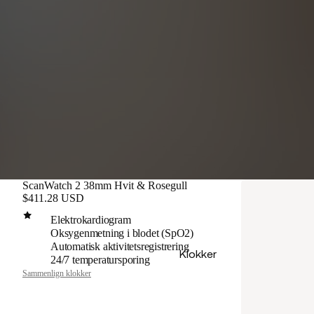
ScanWatch 2 38mm Hvit & Rosegull
$411.28 USD
Elektrokardiogram
Oksygenmetning i blodet (SpO2)
Automatisk aktivitetsregistrering
Klokker
24/7 temperatursporing
Sammenlign klokker