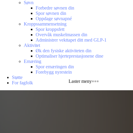
Søvn
Forbedre søvnen din
Spor søvnen din
Oppdage søvnapné
Kroppssammensetning
Spor kroppsfett
Overvåk muskelmassen din
Administrer vekttapet ditt med GLP-1
Aktivitet
Øk den fysiske aktiviteten din
Optimaliser hjerteprestasjonene dine
Ernæring
Spor ernæringen din
Forebygg nyrestein
Støtte
Laster meny
For fagfolk