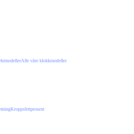
ektmodeller
Alle våre klokkmodeller
tning
Kroppsfettprosent