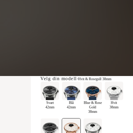
Velg din modell
•
Hvit & Rosegull
·
38mm
Svart
Blå
Blue & Rose
Hvit
42mm
42mm
Gold
38mm
38mm