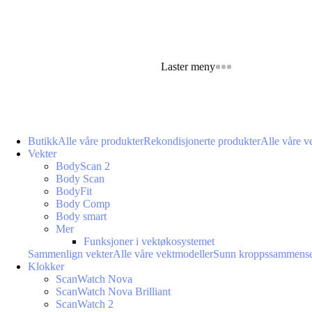
Laster meny
Butikk
Alle våre produkter
Rekondisjonerte produkter
Alle våre v
Vekter
BodyScan 2
Body Scan
BodyFit
Body Comp
Body smart
Mer
Funksjoner i vektøkosystemet
Sammenlign vekter
Alle våre vektmodeller
Sunn kroppssammense
Klokker
ScanWatch Nova
ScanWatch Nova Brilliant
ScanWatch 2