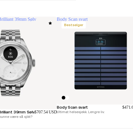
rilliant 39mm Sølv
Body Scan svart
Bestselger
Body Scan svart
$471.
illiant 39mm Sølv
$707.54 USD
Ultimat helsesjekk. Lengre liv.
kunne være så sjikt?