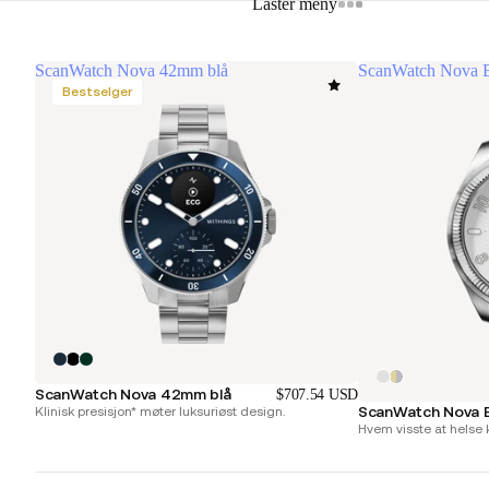
Laster meny
ScanWatch Nova 42mm blå
ScanWatch Nova B
Bestselger
ScanWatch Nova 42mm blå
$707.54 USD
ScanWatch Nova Br
Klinisk presisjon* møter luksuriøst design.
Hvem visste at helse 