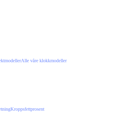
ektmodeller
Alle våre klokkmodeller
tning
Kroppsfettprosent