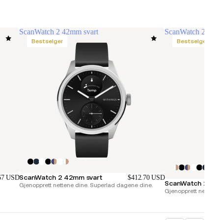
ScanWatch 2 42mm svart
ScanWatch 2 38m
Bestselger
Bestselger
ScanWatch 2 42mm svart
67 USD
$412.70 USD
ScanWatch 2 38m
Gjenopprett nettene dine. Superlad dagene dine.
Gjenopprett nettene