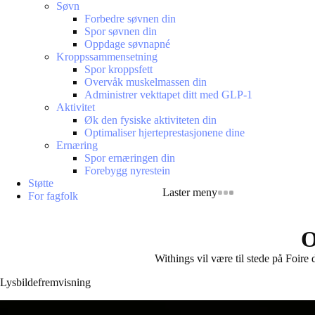
Søvn
Forbedre søvnen din
Spor søvnen din
Oppdage søvnapné
Kroppssammensetning
Spor kroppsfett
Overvåk muskelmassen din
Administrer vekttapet ditt med GLP-1
Aktivitet
Øk den fysiske aktiviteten din
Optimaliser hjerteprestasjonene dine
Ernæring
Spor ernæringen din
Forebygg nyrestein
Støtte
Laster meny
For fagfolk
O
Withings vil være til stede på Foire 
Lysbildefremvisning