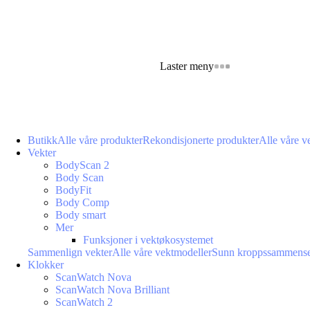
Laster meny
Butikk
Alle våre produkter
Rekondisjonerte produkter
Alle våre v
Vekter
BodyScan 2
Body Scan
BodyFit
Body Comp
Body smart
Mer
Funksjoner i vektøkosystemet
Sammenlign vekter
Alle våre vektmodeller
Sunn kroppssammense
Klokker
ScanWatch Nova
ScanWatch Nova Brilliant
ScanWatch 2