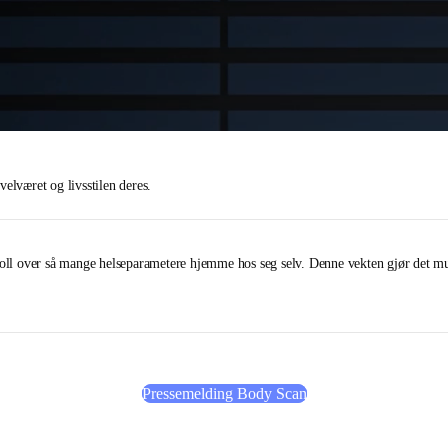
elværet og livsstilen deres.
troll over så mange helseparametere hjemme hos seg selv. Denne vekten gjør det m
Pressemelding Body Scan