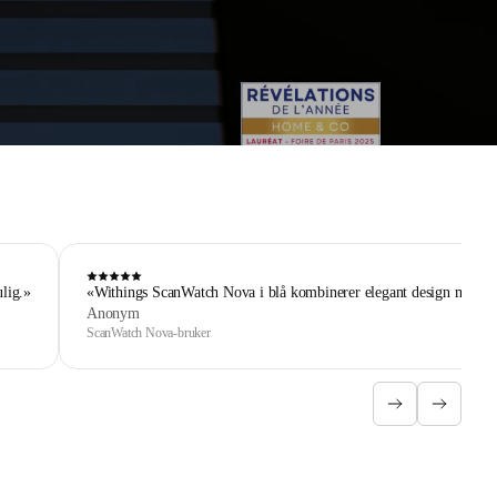
ulig.»
«Withings ScanWatch Nova i blå kombinerer elegant design med omfa
Anonym
ScanWatch Nova-bruker