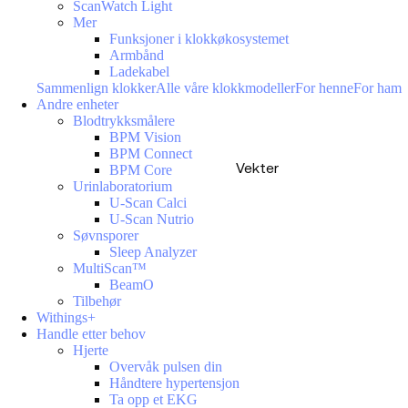
ScanWatch Light
Mer
Funksjoner i klokkøkosystemet
Armbånd
Ladekabel
Sammenlign klokker
Alle våre klokkmodeller
For henne
For ham
Andre enheter
Blodtrykksmålere
BPM Vision
BPM Connect
Vekter
BPM Core
Urinlaboratorium
U-Scan Calci
U-Scan Nutrio
Søvnsporer
Sleep Analyzer
MultiScan™
BeamO
Tilbehør
Withings+
Handle etter behov
Hjerte
Overvåk pulsen din
Håndtere hypertensjon
Ta opp et EKG