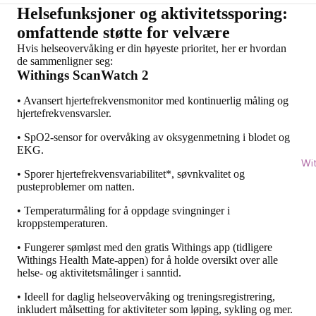
Helsefunksjoner og aktivitetssporing:
omfattende støtte for velvære
Hvis helseovervåking er din høyeste prioritet, her er hvordan
de sammenligner seg:
Withings ScanWatch 2
• Avansert hjertefrekvensmonitor med kontinuerlig måling og
hjertefrekvensvarsler.
• SpO2-sensor for overvåking av oksygenmetning i blodet og
EKG.
Wi
• Sporer hjertefrekvensvariabilitet*, søvnkvalitet og
pusteproblemer om natten.
• Temperaturmåling for å oppdage svingninger i
kroppstemperaturen.
• Fungerer sømløst med den gratis Withings app (tidligere
Withings Health Mate-appen) for å holde oversikt over alle
helse- og aktivitetsmålinger i sanntid.
• Ideell for daglig helseovervåking og treningsregistrering,
inkludert målsetting for aktiviteter som løping, sykling og mer.