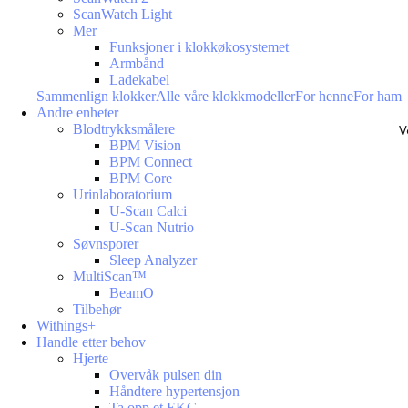
ScanWatch Light
Mer
Funksjoner i klokkøkosystemet
Armbånd
Ladekabel
Sammenlign klokker
Alle våre klokkmodeller
For henne
For ham
Andre enheter
Blodtrykksmålere
V
BPM Vision
BPM Connect
BPM Core
Urinlaboratorium
U-Scan Calci
U-Scan Nutrio
Søvnsporer
Sleep Analyzer
MultiScan™
BeamO
Tilbehør
Withings+
Handle etter behov
Hjerte
Overvåk pulsen din
Håndtere hypertensjon
Ta opp et EKG