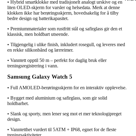
• Hybrid smartklokke med tradisjonelt analogt urskive og en
liten OLED-skjerm for varsler og helsedata. Merk at denne
klokken ikke har berøringsskjerm, hovedsakelig for å tilby
bedre design og batterikapasitet.
• Premiummaterialer som rustfritt stål og safirglass gir den et
klassisk, men holdbart utseende.
• Tilgjengelig i ulike finish, inkludert rosegull, og leveres med
en rekke silikonbånd og lærreimer.
• Vanntett opptil 50 m – perfekt for daglig bruk eller
treningsregistrering i vann.
Samsung Galaxy Watch 5
• Full AMOLED-berøringsskjerm for en interaktiv opplevelse.
• Bygget med aluminium og safirglass, som gir solid
holdbarhet.
• Slank og sporty, men lener seg mot et mer teknologipreget
design.
• Vanntetthet vurdert til 5ATM + IP68, egnet for de fleste
treningsaktiviteter.