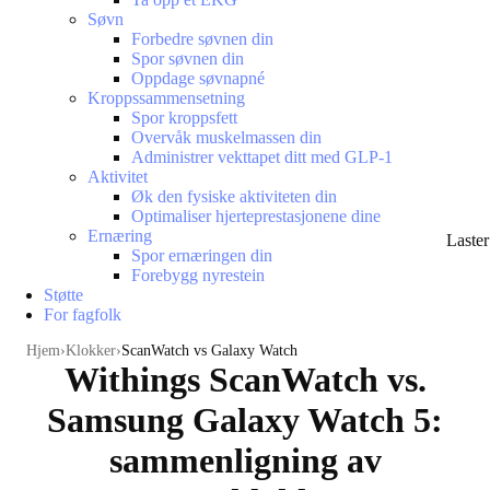
Søvn
Forbedre søvnen din
Spor søvnen din
Oppdage søvnapné
Kroppssammensetning
Spor kroppsfett
Overvåk muskelmassen din
Administrer vekttapet ditt med GLP-1
Aktivitet
Øk den fysiske aktiviteten din
Optimaliser hjerteprestasjonene dine
Ernæring
Laste
Spor ernæringen din
Forebygg nyrestein
Støtte
For fagfolk
Hjem
Klokker
ScanWatch vs Galaxy Watch
Withings ScanWatch vs.
Samsung Galaxy Watch 5:
sammenligning av