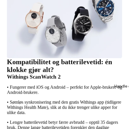
Kompatibilitet og batterilevetid: én
klokke gjør alt?
Withings ScanWatch 2
Handle 
• Fungerer med iOS og Android – perfekt for Apple-brukere og
Android-brukere.
• Sømløs synkronisering med den gratis Withings app (tidligere
Withings Health Mate), slik at du ikke trenger ulike apper for
ulike data.
• Lengre batterilevetid betyr færre avbrudd – opptil 35 dagers
bruk. Denne lange batterilevetiden forenkler den daglige