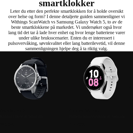
smartklokker
Leter du etter den perfekte smartklokken for å holde oversikt
over helse og form? I denne detaljerte guiden sammenligner vi
Withings ScanWatch vs Samsung Galaxy Watch 5
, to av de
beste smartklokkene på markedet. Vi undersøker også
hvor
lang tid det tar å lade hver enhet
og
hvor lenge batteriene varer
under ulike bruksscenarier
. Enten du er interessert i
pulsovervåking, søvnkvalitet eller lang batterilevetid, vil denne
sammenligningen hjelpe deg å ta riktig valg.
K
ScanWatch 2
Galaxy Watch 5
Klokken i hjertet av helsen din
Helhetlig helseovervåking, av Samsung
349,95€
Fra 299€