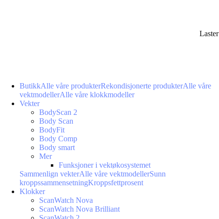
Laste
Butikk
Alle våre produkter
Rekondisjonerte produkter
Alle våre
vektmodeller
Alle våre klokkmodeller
Vekter
BodyScan 2
Body Scan
BodyFit
Body Comp
Body smart
Mer
Funksjoner i vektøkosystemet
Sammenlign vekter
Alle våre vektmodeller
Sunn
kroppssammensetning
Kroppsfettprosent
Klokker
ScanWatch Nova
ScanWatch Nova Brilliant
ScanWatch 2