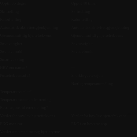
Opptil 35 dager
Opptil 40 timer
Skrittelling
Skrittelling
Kaloritelling
Kaloritelling
Automatisk aktivitetsgjenkjenning
Automatisk aktivitetsgjenkjenning
Gjennomsnittlig hjertefrekvens
Gjennomsnittlig hjertefrekvens
Søvnvarighet
Søvnvarighet
Søvnavbrudd
Søvnavbrudd
Smart vekking
—
HRV om natten*
—
Pustefrekvensnivå
Snorkingdeteksjon
—
Nattlig temperaturmåling
Temperaturvarsler*
—
Temperatursoner under trening
—
Restitusjonstid etter trening*
—
Laste
Varsler for høy/lav hjertefrekvens
Varsler for høy/lav hjertefrekvens
EKG-monitor
EKG i en bestemt app
Varsler om uregelmessig hjerterytme
—