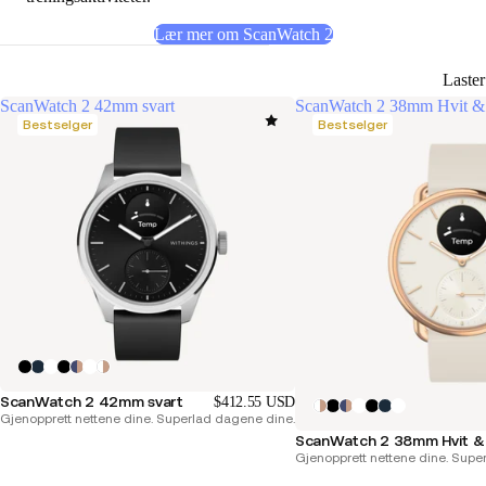
Lær mer om ScanWatch 2
Laste
ScanWatch 2 42mm svart
ScanWatch 2 38mm Hvit &
Bestselger
Bestselger
ScanWatch 2 42mm svart
$412.55 USD
Gjenopprett nettene dine. Superlad dagene dine.
ScanWatch 2 38mm Hvit & 
Gjenopprett nettene dine. Supe