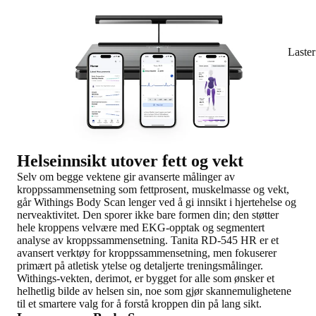
Laste
Helseinnsikt utover fett og vekt
Selv om begge vektene gir avanserte målinger av
kroppssammensetning som fettprosent, muskelmasse og vekt,
går Withings Body Scan lenger ved å gi innsikt i hjertehelse og
nerveaktivitet. Den sporer ikke bare formen din; den støtter
hele kroppens velvære med EKG-opptak og segmentert
analyse av kroppssammensetning. Tanita RD-545 HR er et
avansert verktøy for kroppssammensetning, men fokuserer
primært på atletisk ytelse og detaljerte treningsmålinger.
Withings-vekten, derimot, er bygget for alle som ønsker et
helhetlig bilde av helsen sin, noe som gjør skannemulighetene
til et smartere valg for å forstå kroppen din på lang sikt.