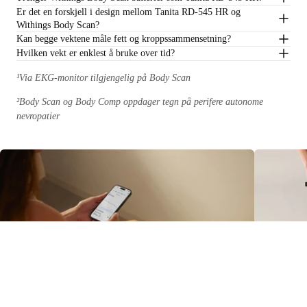
Er det en forskjell i design mellom Tanita RD-545 HR og
Withings Body Scan?
Kan begge vektene måle fett og kroppssammensetning?
Hvilken vekt er enklest å bruke over tid?
¹Via EKG-monitor tilgjengelig på Body Scan
²Body Scan og Body Comp oppdager tegn på perifere autonome
nevropatier
Kroppsfettvek
Lær mer