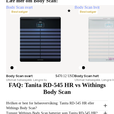
Lær mer om Body Scan:
Body Scan svart
Body Scan hvit
Bestselger
Bestselger
Wi
Body Scan svart
Body Scan hvit
$470.12 USD
Ultimat helsesjekk. Lengre liv.
Ultimat helsesjekk. Lengre li
FAQ: Tanita RD-545 HR vs Withings
Body Scan
Hvilken er best for helseovervåking: Tanita RD-545 HR eller
Withings Body Scan?
Trenger Withings Body Scan batterier som Tanita RD-545 HR?