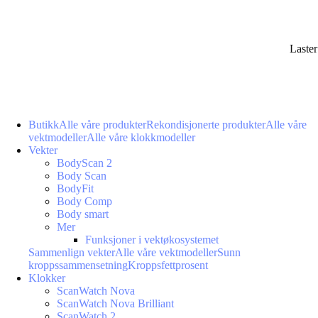
Laste
Butikk
Alle våre produkter
Rekondisjonerte produkter
Alle våre
vektmodeller
Alle våre klokkmodeller
Vekter
BodyScan 2
Body Scan
BodyFit
Body Comp
Body smart
Mer
Funksjoner i vektøkosystemet
Sammenlign vekter
Alle våre vektmodeller
Sunn
kroppssammensetning
Kroppsfettprosent
Klokker
ScanWatch Nova
ScanWatch Nova Brilliant
ScanWatch 2