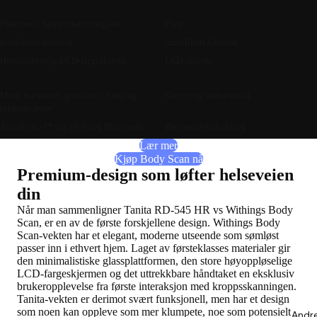
Plattform i høystyrkeherdeglass
Plast
Innfellbart håndtak
Innfellbart håndtak
Høyoppløselig LCD-fargeskjerm
LED-skjerm
Modi for utøver, graviditet, baby og
Gjeste- og utøvermodi
lukkede øyne
AutoSync+™ via Wi-Fi og Bluetooth
Bluetooth-tilkobling
Lær mer
Kjøp Body Scan nå
Premium-design som løfter helseveien
din
Når man sammenligner Tanita RD-545 HR vs Withings Body
Scan, er en av de første forskjellene design. Withings Body
Scan-vekten har et elegant, moderne utseende som sømløst
passer inn i ethvert hjem. Laget av førsteklasses materialer gir
den minimalistiske glassplattformen, den store høyoppløselige
LCD-fargeskjermen og det uttrekkbare håndtaket en eksklusiv
brukeropplevelse fra første interaksjon med kroppsskanningen.
Tanita-vekten er derimot svært funksjonell, men har et design
som noen kan oppleve som mer klumpete, noe som potensielt
Andr