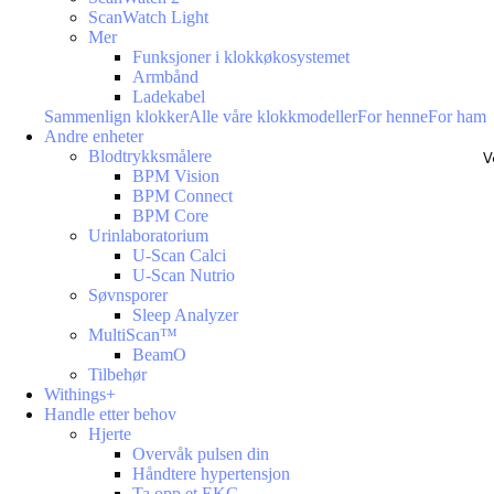
ScanWatch Light
Mer
Funksjoner i klokkøkosystemet
Armbånd
Ladekabel
Sammenlign klokker
Alle våre klokkmodeller
For henne
For ham
Andre enheter
Blodtrykksmålere
V
BPM Vision
BPM Connect
BPM Core
Urinlaboratorium
U-Scan Calci
U-Scan Nutrio
Søvnsporer
Sleep Analyzer
MultiScan™
BeamO
Tilbehør
Withings+
Handle etter behov
Hjerte
Overvåk pulsen din
Håndtere hypertensjon
Ta opp et EKG