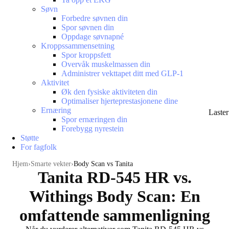
Søvn
Forbedre søvnen din
Spor søvnen din
Oppdage søvnapné
Kroppssammensetning
Spor kroppsfett
Overvåk muskelmassen din
Administrer vekttapet ditt med GLP-1
Aktivitet
Øk den fysiske aktiviteten din
Optimaliser hjerteprestasjonene dine
Ernæring
Laste
Spor ernæringen din
Forebygg nyrestein
Støtte
For fagfolk
Hjem
Smarte vekter
Body Scan vs Tanita
Tanita RD-545 HR vs.
Withings Body Scan: En
omfattende sammenligning