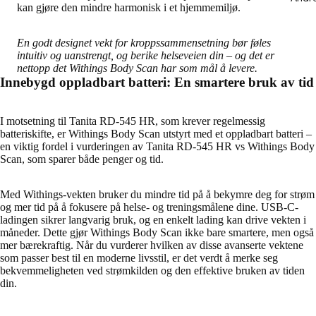
kan gjøre den mindre harmonisk i et hjemmemiljø.
En godt designet vekt for kroppssammensetning bør føles
intuitiv og uanstrengt, og berike helseveien din – og det er
nettopp det Withings Body Scan har som mål å levere.
Innebygd oppladbart batteri: En smartere bruk av tid
I motsetning til Tanita RD-545 HR, som krever regelmessig
batteriskifte, er Withings Body Scan utstyrt med et oppladbart batteri –
en viktig fordel i vurderingen av Tanita RD-545 HR vs Withings Body
Scan, som sparer både penger og tid.
Med Withings-vekten bruker du mindre tid på å bekymre deg for strøm
og mer tid på å fokusere på helse- og treningsmålene dine. USB-C-
ladingen sikrer langvarig bruk, og en enkelt lading kan drive vekten i
måneder. Dette gjør Withings Body Scan ikke bare smartere, men også
mer bærekraftig. Når du vurderer hvilken av disse avanserte vektene
som passer best til en moderne livsstil, er det verdt å merke seg
bekvemmeligheten ved strømkilden og den effektive bruken av tiden
din.