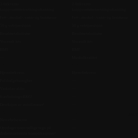
3-frekvents
2-frekvents
kroppssammensetningsskanning
kroppssammensetningsskanning
Fett-, muskel-, vann- og benmasse
Fett-, muskel-, vann- og benmasse
50 g vektpresisjon
50 g vektpresisjon
Basalmetabolisme
Basalmetabolisme
Visceralt fett
Visceralt fett
BMI
BMI
—
Muskelkvalitet
Hjertefrekvens
Hjertefrekvens
Pulsbølgehastighet
—
Vaskulær alder
—
6-avlednings-EKG¹
—
Deteksjon av atrieflimmer¹
—
Laste
Nervehelsescore
—
Oppdager noen tidlige tegn på
—
diabetesrelaterte komplikasjoner²