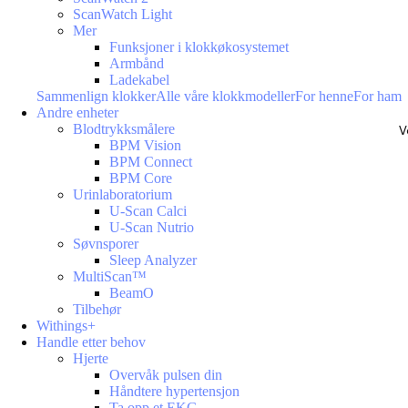
ScanWatch Light
Mer
Funksjoner i klokkøkosystemet
Armbånd
Ladekabel
Sammenlign klokker
Alle våre klokkmodeller
For henne
For ham
Andre enheter
Blodtrykksmålere
V
BPM Vision
BPM Connect
BPM Core
Urinlaboratorium
U-Scan Calci
U-Scan Nutrio
Søvnsporer
Sleep Analyzer
MultiScan™
BeamO
Tilbehør
Withings+
Handle etter behov
Hjerte
Overvåk pulsen din
Håndtere hypertensjon
Ta opp et EKG