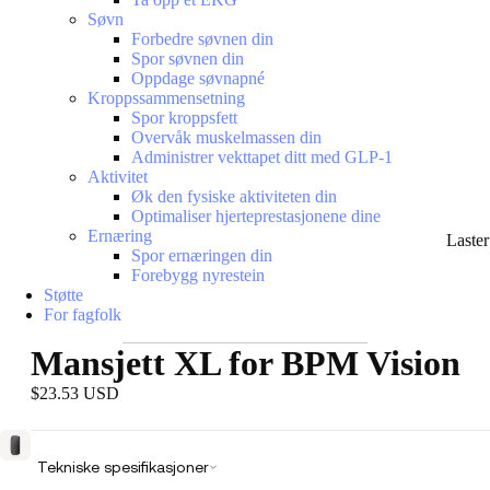
Søvn
Forbedre søvnen din
Spor søvnen din
Oppdage søvnapné
Kroppssammensetning
Spor kroppsfett
Overvåk muskelmassen din
Administrer vekttapet ditt med GLP-1
Aktivitet
Øk den fysiske aktiviteten din
Optimaliser hjerteprestasjonene dine
Ernæring
Laste
Spor ernæringen din
Forebygg nyrestein
Støtte
For fagfolk
Mansjett XL for BPM Vision
$23.53 USD
Tekniske spesifikasjoner