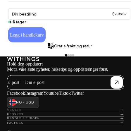
Din bestilling
$23.53
På lager
Legg i handlekurv
Gratis frakt og retur
Hold deg oppdatert
Motta våre siste nyheter, helsetips og oppdateringer først.
E-post
K
Facebook
Instagram
Youtube
Tiktok
Twitter
NO · USD
VEKTER
KLOKKER
HANDLE I EUROPA
FAGFOLK