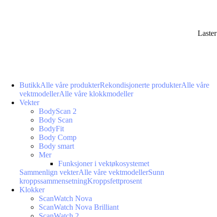
Laste
Butikk
Alle våre produkter
Rekondisjonerte produkter
Alle våre
vektmodeller
Alle våre klokkmodeller
Vekter
BodyScan 2
Body Scan
BodyFit
Body Comp
Body smart
Mer
Funksjoner i vektøkosystemet
Sammenlign vekter
Alle våre vektmodeller
Sunn
kroppssammensetning
Kroppsfettprosent
Klokker
ScanWatch Nova
ScanWatch Nova Brilliant
ScanWatch 2