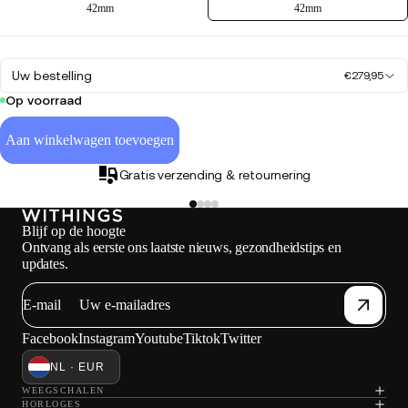
42mm
42mm
Uw bestelling
€279,95
Op voorraad
Aan winkelwagen toevoegen
Gratis verzending & retournering
Blijf op de hoogte
Ontvang als eerste ons laatste nieuws, gezondheidstips en
updates.
E-mail
Menu 
Facebook
Instagram
Youtube
Tiktok
Twitter
NL · EUR
WEEGSCHALEN
HORLOGES