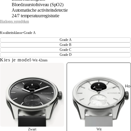
Bloedzuurstofniveau (SpO2)
Automatische activiteitsdetectie
24/7 temperatuurregistratie
Horloges vergelijken
Kwaliteitsklasse
•
Grade A
Grade A
Grade B
Grade C
Grade D
Kies je model
•
Wit
·
42mm
Ho
Zwart
Wit