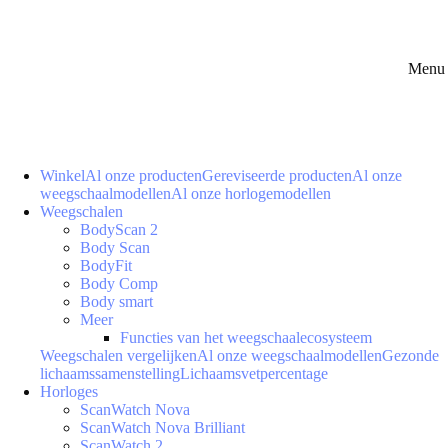
Menu 
Winkel
Al onze producten
Gereviseerde producten
Al onze
weegschaalmodellen
Al onze horlogemodellen
Weegschalen
BodyScan 2
Body Scan
BodyFit
Body Comp
Body smart
Meer
Functies van het weegschaalecosysteem
Weegschalen vergelijken
Al onze weegschaalmodellen
Gezonde
lichaamssamenstelling
Lichaamsvetpercentage
Horloges
ScanWatch Nova
ScanWatch Nova Brilliant
ScanWatch 2