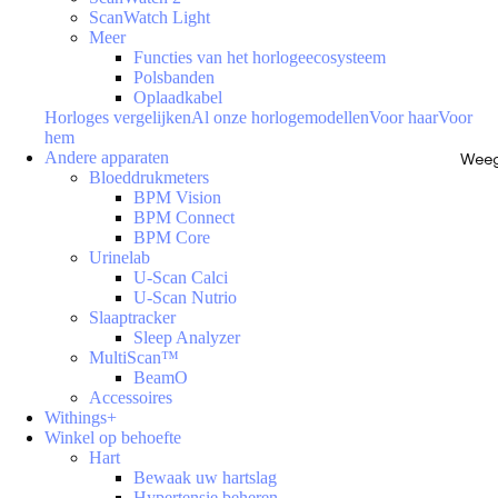
ScanWatch Light
Meer
Functies van het horlogeecosysteem
Polsbanden
Oplaadkabel
Horloges vergelijken
Al onze horlogemodellen
Voor haar
Voor
hem
Andere apparaten
Weeg
Bloeddrukmeters
BPM Vision
BPM Connect
BPM Core
Urinelab
U-Scan Calci
U-Scan Nutrio
Slaaptracker
Sleep Analyzer
MultiScan™
BeamO
Accessoires
Withings+
Winkel op behoefte
Hart
Bewaak uw hartslag
Hypertensie beheren