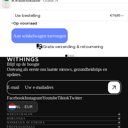
Kwaliteitsklasse
Grade A
Uw bestelling
€79,95
Op voorraad
Aan winkelwagen toevoegen
Gratis verzending & retournering
Blijf op de hoogte
Ontvang als eerste ons laatste nieuws, gezondheidstips en
updates.
Ho
E-mail
Facebook
Instagram
Youtube
Tiktok
Twitter
NL · EUR
WEEGSCHALEN
HORLOGES
WINKELEN IN EUROPA
PROFESSIONALS