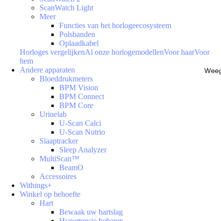
ScanWatch Light
Meer
Functies van het horlogeecosysteem
Polsbanden
Oplaadkabel
Horloges vergelijken
Al onze horlogemodellen
Voor haar
Voor
hem
Andere apparaten
Weeg
Bloeddrukmeters
BPM Vision
BPM Connect
BPM Core
Urinelab
U-Scan Calci
U-Scan Nutrio
Slaaptracker
Sleep Analyzer
MultiScan™
BeamO
Accessoires
Withings+
Winkel op behoefte
Hart
Bewaak uw hartslag
Hypertensie beheren