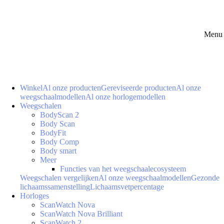
Menu 
Winkel
Al onze producten
Gereviseerde producten
Al onze
weegschaalmodellen
Al onze horlogemodellen
Weegschalen
BodyScan 2
Body Scan
BodyFit
Body Comp
Body smart
Meer
Functies van het weegschaalecosysteem
Weegschalen vergelijken
Al onze weegschaalmodellen
Gezonde
lichaamssamenstelling
Lichaamsvetpercentage
Horloges
ScanWatch Nova
ScanWatch Nova Brilliant
ScanWatch 2