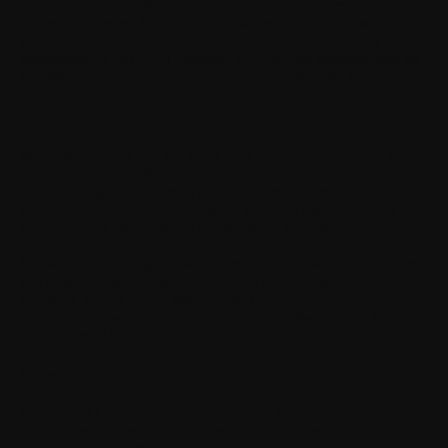
mogelijk niet beschikbaar tijdens onderhoudspauzes en op
andere momenten. Withings kan ook besluiten de software, de
gerelateerde dienst of een deel daarvan naar eigen inzicht te
beëindigen. In dat geval ontvangt u vooraf een kennisgeving en
kan Withings de overeenkomst dienovereenkomstig beëindigen.
5. Updates van de voorwaarden
Withings behoudt zich het recht voor de voorwaarden van deze
Overeenkomst op elk moment en zonder voorafgaande
kennisgeving te wijzigen of aan te passen. Indien de
voorwaarden op een wezenlijke en nadelige manier worden
gewijzigd, zal Withings een afzonderlijke kennisgeving
versturen om U op de hoogte te stellen van de wijziging. Om de
Software te blijven gebruiken, dient U de nieuwe voorwaarden
van deze Overeenkomst te accepteren en daarmee in te
stemmen. Indien U niet akkoord gaat met de nieuwe
voorwaarden, wordt Uw gebruik van de Software door Withings
opgeschort of beëindigd.
6. Gebruik van de software
U verklaart hierbij en stemt ermee in dat U de voorwaarden van
deze Overeenkomst zult naleven, en U stemt ermee in het