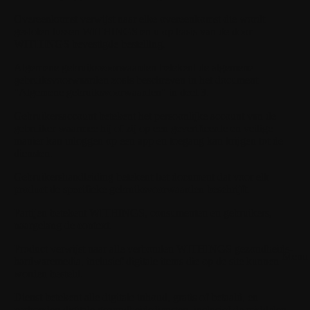
Overeenkomst
verwijst naar elke overeenkomst die wordt
gesloten tussen WITHINGS en u op basis van de door
WITHINGS bevestigde bestelling.
Algemene gebruiksvoorwaarden
betekent de algemene
gebruiksvoorwaarden zoals beschreven in het document
"Algemene gebruiksvoorwaarden" in deel 3.
Gebruikersaccount
betekent het persoonlijke account van de
gebruiker waarmee hij of zij op een geverifieerde en veilige
manier kan inloggen op een app en toegang kan krijgen tot de
diensten.
Gebruikershandleiding
betekent het document dat voor elk
product de specifieke gebruiksvoorwaarden beschrijft.
Partijen
betekent WITHINGS, consumenten en gebruikers,
naargelang de context.
Product
verwijst naar alle verbonden WITHINGS gezondheids-
Menu 
hardwaremedia, inclusief digitale items die op de site kunnen
worden besteld.
Dienst
betekent alle digitale inhoud, gratis of betaald, en
verbonden digitale gezondheidsdiensten, inclusief de middelen