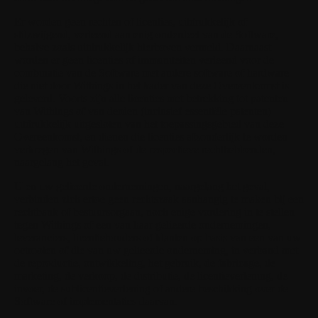
Er worden geen rechten of licenties, uitdrukkelijk of
stilzwijgend, verleend aan enig onderdeel van de Software,
behalve zoals uitdrukkelijk hierboven vermeld. Daarnaast
worden er geen licenties of immuniteiten verleend voor de
combinatie van de Software met andere software of hardware
die niet door Withings in het kader van deze Overeenkomst is
geleverd. Voorts zijn alle licenties met betrekking tot patenten
van Withings of van derden (inclusief essentiële patenten)
uitdrukkelijk uitgesloten van het toepassingsgebied van deze
Overeenkomst, en dienen die licenties afzonderlijk te worden
verkregen van Withings of de respectieve rechthebbenden,
naargelang het geval.
U en uw gelieerde ondernemingen, naargelang het geval,
verbinden zich ertoe geen rechtszaak aanhangig te maken bij een
rechtbank of bestuursorgaan, noch enige vordering in te stellen
tegen Withings of een van haar gelieerde ondernemingen,
leveranciers, licentiehouders of klanten op basis van een van uw
octrooien of die van uw gelieerde onderneming, in verband met
de reproductie, ontwikkeling, het gebruik, de fabricage, de
marketing, de verkoop, de distributie, de licentieverlening, de
invoer, de sublicentieverlening of andere beschikking over de
Software of implementaties daarvan.