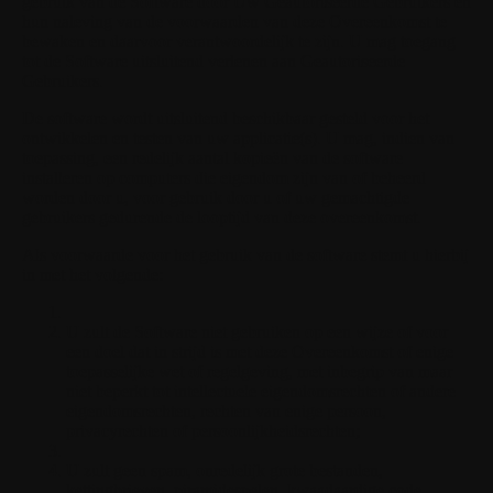
gebruik van de Software door Uw Geautoriseerde Gebruikers en
hun naleving van de voorwaarden van deze Overeenkomst te
bewaken en daarvoor verantwoordelijk te zijn. U mag toegang
tot de Software uitsluitend verlenen aan Geautoriseerde
Gebruikers.
De software wordt uitsluitend beschikbaar gesteld voor het
ontwikkelen en testen van uw applicatie(s). U mag, indien van
toepassing, een redelijk aantal kopieën van de software
installeren op computers die eigendom zijn van of beheerd
worden door u, voor gebruik door u of uw gemachtigde
gebruikers gedurende de looptijd van deze overeenkomst.
Als voorwaarde voor het gebruik van de software stemt u hierbij
in met het volgende:
U zult de Software niet gebruiken op een wijze of voor
een doel dat in strijd is met deze Overeenkomst of enige
toepasselijke wet of regelgeving, met inbegrip van maar
niet beperkt tot intellectuele eigendomsrechten of andere
eigendomsrechten, rechten van enige persoon,
privacyrechten of persoonlijkheidsrechten;
U zult geen spam, onredelijk grote bestanden,
kettingbrieven, piramidespelen, kwaadaardige code,