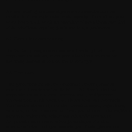
Als een bepaling van deze algemene voorwaarden door een
rechtbank of bevoegde instantie als ongeldig of niet-afdwingbaar
wordt beschouwd, wordt het ongeldige of niet-afdwingbare deel
of de betreffende bepaling geacht niet te zijn geschreven.
4.2. Geen afstandsverklaring
Het feit dat op enig moment niet wordt verlangd dat U Uw
verplichtingen nakomt, vormt geen afstand van het recht om
nakoming daarvan in de toekomst te verlangen.
4.3. Overmacht
Elke gebeurtenis die als onvoorzienbaar, onvermijdbaar en
extern wordt beschouwd en die WITHINGS verhindert haar
verplichtingen na te komen overeenkomstig de Algemene
Voorwaarden, wordt beschouwd als een geval van overmacht.
Voorbeelden hiervan zijn branden, overstromingen, ongelukken,
Menu 
explosies, nucleaire rampen, aardbevingen, stormen, orkanen,
tsunami's, epidemieën, schade aan industriële apparatuur,
computerstemstoornissen, sabotage, stakingen of andere
arbeidsconflicten, oorlogen, handelingen of nalatigheden van
lokale of overheidsinstanties, en moeilijkheden bij de aanvoer