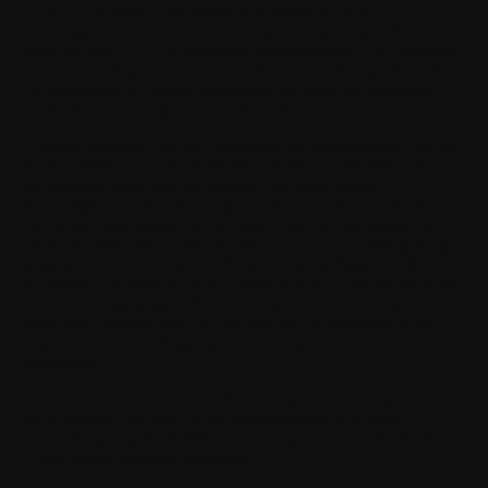
U en Uw gelieerde ondernemingen leggen de in de
bovenstaande clausule vermelde verplichting op aan elke derde
partij aan wie U of Uw gelieerde ondernemingen Uw octrooien
kunnen overdragen of toewijzen. Deze verplichting is beperkt
tot rechtszaken of andere aanspraken op basis van dergelijke
overgedragen of toegewezen octrooien.
U wordt ontslagen van uw verbintenis en overeenkomst om niet
te procederen onder dit artikel ten aanzien van een bepaalde
begunstigde (maar niet ten aanzien van enige andere
begunstigde) in het volgende geval: (i) u wordt als eerste door
die andere begunstigde, die profiteert van uw verbintenis en
overeenkomst zoals hierin uiteengezet, voor de rechter gedaagd
wegens octrooi-inbreuk in verband met de Software; en (ii) de
rechtszaak is gebaseerd op uw inbreuk op de octrooirechten van
die andere begunstigde, die, indien zij door u zouden worden
gehouden, onderworpen zouden zijn aan de hierboven in dit
artikel voorziene verbintenis en overeenkomst om niet te
procederen.
Voor de doeleinden van dit artikel betekent octrooi elk octrooi,
gebruiksmodel en elke deling, heronderzoek, heruitgifte,
voortzetting en gedeeltelijke voortzetting daarvan, alsook elke
bijbehorende aanvraag wereldwijd.