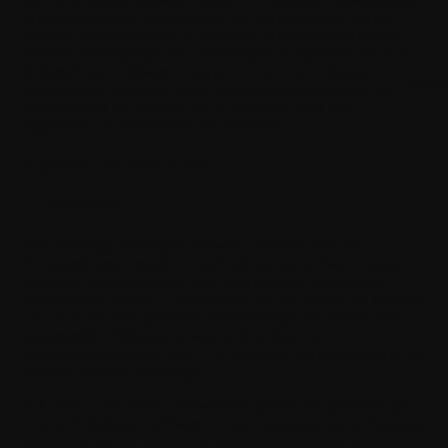
en (ii) aanvullende voorwaarden die van toepassing zijn op
bepaalde onderdelen van de Software of gerelateerde inhoud,
diensten, toevoegingen en uitbreidingen die specifiek zijn voor
de betreffende Software. Zorg ervoor dat u de volledige
Onder
voorwaarden doorleest, omdat belangrijke beperkingen met
betrekking tot uw gebruik van de Software vaak zijn
opgenomen als aanvullende voorwaarden.
Algemene voorwaarden
1. Aanvaarding
Deze Withings Developer Software-overeenkomst (de
"Overeenkomst") regelt Uw gebruik van de Software (zoals
hieronder gedefinieerd) en deze voorwaarden vormen een
overeenkomst tussen U (een individu of een entiteit) en Withings
Ltd., inclusief haar gelieerde ondernemingen en leveranciers
(gezamenlijk "Withings"), waarin de rechten en
verantwoordelijkheden van U en Withings met betrekking tot de
Software worden vastgelegd.
Er kunnen aanvullende voorwaarden gelden die specifiek zijn
voor de betreffende Software of van toepassing zijn op bepaalde
onderdelen van de Software of gerelateerde inhoud, diensten,