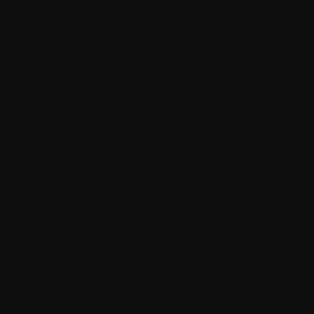
organisatie of andere entiteit aanvaardt, verwijst "U" of "Uw"
ook naar uw bedrijf, organisatie of andere entiteit.
3. Geschiktheid
U dient juridisch bekwaam te zijn om deze Overeenkomst te
sluiten. Daarvoor dient U de wettelijke meerderjarigheidsleeftijd
te hebben bereikt in het rechtsgebied waar U woont (in de
meeste landen minimaal 18 jaar) en het recht en de bevoegdheid
te hebben om deze Overeenkomst namens Uzelf aan te gaan, of,
indien U deze Overeenkomst namens Uw bedrijf, organisatie of
andere entiteit aangaat, het recht en de bevoegdheid te hebben
om Uw bedrijf, organisatie of andere entiteit juridisch te binden
aan de voorwaarden en verplichtingen van deze Overeenkomst.
4. Registratie en beëindiging
U stemt ermee in bij de registratie voor de Software
waarheidsgetrouwe en volledige informatie te verstrekken en
deze informatie actueel te houden. Het verstrekken van
misleidende informatie over Uw identiteit is verboden.
U kunt Uw registratie(s) beëindigen als U de Software niet
langer wenst te gebruiken. Na beëindiging heeft U geen toegang