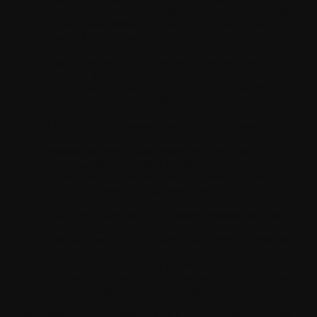
virussen of andere technologieën of inhoud verspreiden of
plaatsen die de Software, andere gebruikers, servers of het
netwerk kunnen schaden;
U zult de software niet gebruiken in verband met
onwettige, aanstootgevende, beledigende, obscene,
pornografische, intimiderende, lasterlijke of anderszins
ongepaste inhoud of materialen;
U bent als enige verantwoordelijk voor alle kosten,
uitgaven, verliezen en aansprakelijkheden die worden
gemaakt, en voor de activiteiten die door U en
Geautoriseerde Gebruikers worden ondernomen in
verband met de Software, Uw Applicaties en Uw
gerelateerde ontwikkelingsinspanningen;
U zult geen auteursrecht- of handelsmerkmededelingen of
andere soortgelijke kennisgevingen, markeringen of
vermeldingen van de software verwijderen of verhullen;
U zult geen identificerende gegevens in de software
invoeren die op enige wijze onder de aandacht van een
zorgprofessional, zoals een arts, zijn gebracht.
Onverminderd het voorgaande mag u niet (a) de broncode van