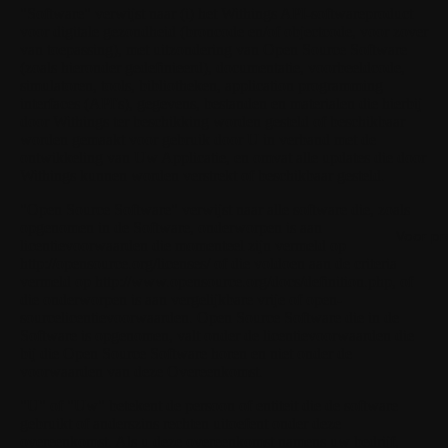
"Software"
verwijst naar (i) het Withings API-softwareproduct
voor digitale gezondheid (broncode en/of objectcode, voor zover
van toepassing), met uitzondering van Open Source Software
(zoals hieronder gedefinieerd), documentatie, voorbeeldcode,
simulatoren, tools, bibliotheken, application programming
interfaces (API's), gegevens, bestanden en materialen die hierbij
door Withings ter beschikking worden gesteld of beschikbaar
worden gemaakt voor gebruik door U in verband met de
ontwikkeling van Uw Applicatie, en omvat alle updates die door
Withings kunnen worden verstrekt of beschikbaar gesteld.
"Open Source Software"
verwijst naar alle software die, zoals
opgenomen in de Software, onderworpen is aan
Voor pr
licentievoorwaarden die momenteel zijn vermeld op
http://opensource.org/licenses/ of die voldoen aan de criteria
vermeld op http://www.opensource.org/docs/definition.php, of
die onderworpen is aan vergelijkbare vrije of open-
sourcelicentievoorwaarden. Open Source Software die in de
Software is opgenomen, valt onder de licentievoorwaarden die
bij die Open Source Software horen en niet onder de
voorwaarden van deze Overeenkomst.
"U"
of
"Uw"
betekent de persoon of entiteit die de software
gebruikt of anderszins rechten uitoefent onder deze
overeenkomst. Als u deze overeenkomst namens uw bedrijf,