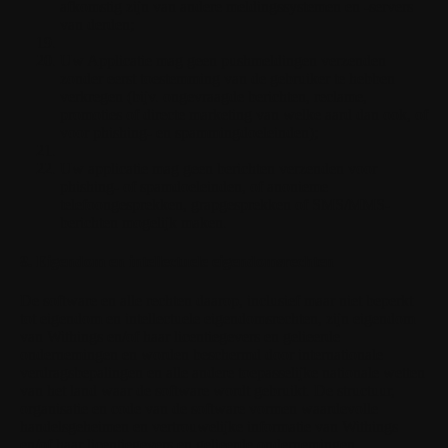
afkomstig zijn van andere meldingssystemen en -servers
van derden;
Uw Applicatie mag geen pushmeldingen verzenden
zonder eerst toestemming van de gebruiker te hebben
verkregen (bijv. ongevraagde berichten, reclame,
promoties of directe marketing van welke aard dan ook, of
voor phishing- en spammingdoeleinden);
Uw applicatie mag geen berichten verzenden voor
phishing- of spamdoeleinden, of anonieme
telefoongesprekken, grapgesprekken of SMS/MMS-
berichten mogelijk maken.
8. Eigendom en intellectuele eigendomsrechten
De software en alle rechten daarop, inclusief maar niet beperkt
tot eigendom en intellectuele eigendomsrechten, zijn eigendom
van Withings en/of haar licentiegevers en gelieerde
ondernemingen en worden beschermd door internationale
verdragsbepalingen en alle andere toepasselijke nationale wetten
van het land waar de software wordt gebruikt. De structuur,
organisatie en code van de software vormen waardevolle
handelsgeheimen en vertrouwelijke informatie van Withings
en/of haar licentiegevers en gelieerde ondernemingen.