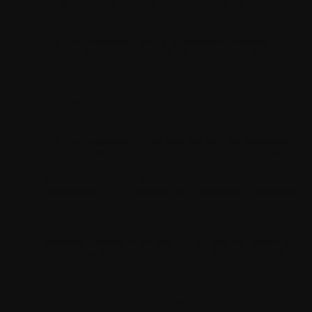
functioneren zoals gepromoot en geen valse, frauduleuze
of misleidende informatie of beweringen te bevatten;
U zult de gebruikers van Uw Applicatie(s) duidelijk
informeren (bijv. in de gebruikersinterface van de
Applicatie) dat het gebruik van de Applicatie(s)
dataverkeer genereert;
U zult gebruikers van de applicatie(s) voorzien van
eenvoudige instellingen om meldingen uit te schakelen;
U zult de Applicatie, of een deel daarvan, niet ontwerpen
of op de markt brengen voor gebruik in of met systemen,
apparaten of producten die essentieel zijn voor de
gezondheid en/of veiligheid van andere personen en
eigendommen (bijv. bedoeld voor chirurgische implantatie
in het lichaam of andere toepassingen bedoeld ter
ondersteuning of instandhouding van het leven, of voor
gebruik in de luchtvaart of kernreactoren) of enige andere
toepassing waarbij de software of het falen, de storing of
de ontoereikendheid ervan direct of indirect persoonlijk
letsel, overlijden of aanzienlijke materiële schade kan
veroorzaken of daartoe kan bijdragen;
Uw Applicatie mag geen pushmeldingen inschakelen die