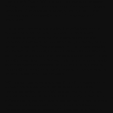
meer tot de Software. Withings kan Uw toegang tot de gehele
Software of bepaalde onderdelen ervan of gerelateerde diensten
beëindigen of beperken als er aanwijzingen zijn dat U deze
Overeenkomst of toepasselijke wet- of regelgeving heeft
geschonden.
U kunt deze Overeenkomst te allen tijde beëindigen door de
Software en eventuele back-upkopieën, op eigen kosten,
permanent te verwijderen en/of te wissen, samen met alle
gerelateerde materialen die door Withings zijn verstrekt, en door
het gebruik van de Software te staken. Al Uw rechten vervallen
automatisch en onmiddellijk zonder kennisgeving van Withings
als U enige bepaling van deze Overeenkomst niet naleeft. In een
dergelijk geval dient U de Software, alle back-upkopieën en alle
andere gerelateerde materialen die door Withings zijn verstrekt
onmiddellijk te verwijderen en/of te wissen, op eigen kosten, en
het gebruik van de Software te staken.
Withings kan naar eigen inzicht van tijd tot tijd updates voor de
software beschikbaar stellen. Withings kan ook updates
beschikbaar stellen die door Withings als belangrijk of kritiek
worden beschouwd; in dat geval kunt u de vorige versie van de
software niet blijven gebruiken en kan het gebruik van de vorige
versie worden geblokkeerd totdat de update is geïnstalleerd.
Bepaalde gerelateerde diensten of functies van de software zijn