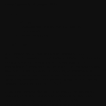
Laatst bijgewerkt: 26 januari 2023
Inhoud
I. Definities
II. Toepassing van de algemene voorwaarden
III. Communicatie
IV. Diverse bepalingen
I. Definities
App
betekent een softwareapplicatie ontwikkeld door
WITHINGS, bestaande uit een grafische interface, die met name
toegankelijk is via uw smartphone, en van waaruit u de
verschillende functies gebruikt die de app u ter beschikking stelt,
Ho
waarmee u in het bijzonder uw persoonlijke gegevens kunt
opslaan, bewaren, raadplegen en gebruiken, met name gegevens
die worden gegenereerd door het gebruik van de producten en
diensten ontworpen door WITHINGS.
Consument
betekent elke natuurlijke persoon die handelt voor
persoonlijke en niet-commerciële doeleinden die niet vallen
binnen het kader van zijn commerciële, industriële,
ambachtelijke, professionele of agrarische activiteit.