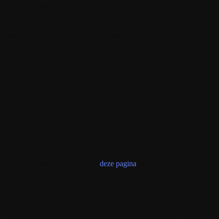
2.6. Wijziging
Wij kunnen de algemene voorwaarden wijzigen, met name om
aan te sluiten op juridische ontwikkelingen en ontwikkelingen in
de producten en diensten. In dat geval zullen wij u zo spoedig
mogelijk informeren op de eerste pagina van de site en/of het
tabblad "mijn account" van de mobiele app of per e-mail. Elk
nieuw gebruik van de producten en diensten na kennisgeving en
publicatie van een nieuwe versie van de algemene voorwaarden
geldt als aanvaarding.
III. Communicatie
3.1. Wanneer u ons schrijft
Als u vragen of verzoeken heeft met betrekking tot de apps,
producten en/of diensten, en eventuele gerelateerde meldingen,
stuur ons dan een bericht via
deze pagina
. We nemen zo snel
mogelijk contact met u op.
3.2. Wanneer wij u schrijven
Door gebruik te maken van de Services, stemt u ermee in dat het