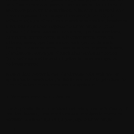
de software reverse-engineeren, decompileren, demonteren of
anderszins proberen te achterhalen, behalve en uitsluitend voor
zover toegestaan door dwingend toepasselijk recht; (b) de
software wijzigen of er afgeleide werken van maken, behalve en
uitsluitend voor zover toegestaan door Withings; of (c) de
software (of delen daarvan) distribueren, openbaar meedelen,
exporteren, herexporteren, in sublicentie geven, verhuren,
uitlenen, leasen, openbaar maken, verkopen, op de markt
brengen, commercialiseren, opnieuw in licentie geven, hosten,
of anderszins overdragen of beschikbaar stellen aan derden
(inclusief maar niet beperkt tot gelieerde ondernemingen en
onderaannemers).
Niets in deze overeenkomst of anderszins belet Withings om
applicaties te ontwikkelen, te distribueren en/of te gebruiken die
direct of indirect concurreren met uw applicatie.
7. Vereisten voor uw applicaties
Uw Applicatie die is ontwikkeld met behulp van de Software, of
een deel daarvan, dient te voldoen aan de volgende criteria en
vereisten, zoals van tijd tot tijd gewijzigd door Withings: