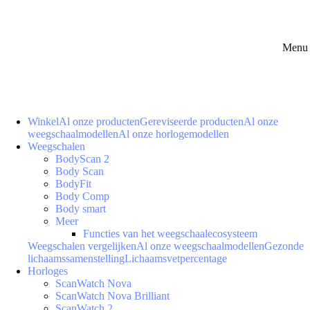
Menu 
Winkel
Al onze producten
Gereviseerde producten
Al onze
weegschaalmodellen
Al onze horlogemodellen
Weegschalen
BodyScan 2
Body Scan
BodyFit
Body Comp
Body smart
Meer
Functies van het weegschaalecosysteem
Weegschalen vergelijken
Al onze weegschaalmodellen
Gezonde
lichaamssamenstelling
Lichaamsvetpercentage
Horloges
ScanWatch Nova
ScanWatch Nova Brilliant
ScanWatch 2