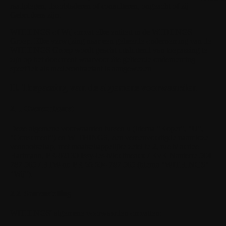
raadplegen, doorbladeren of consulteren, ongeacht of zij
Gebruikers zijn.
WITHINGS
of Wij omvat elke entiteit in de WITHINGS
Groep. Elke verwijzing naar een gelieerde onderneming van de
WITHINGS Groep wordt geacht uitsluitend van toepassing te
zijn op het document waarvoor die gelieerde onderneming
specifiek als medecontractant is aangewezen.
II. Toepassing van de algemene voorwaarden
2.1. Overeenkomst
Deze algemene voorwaarden tussen u (hierna "Koper", "U",
"Consument") en WITHINGS, een vereenvoudigde naamloze
vennootschap, met maatschappelijke zetel te 2, rue Maurice
Hartmann, FR-92130 Issy-les-Moulineaux / KvK Nanterre 504
787 565 / BTW-nr. FR 65 504 787 565 (hierna "WITHINGS"
"Wij").
2.2. Samenstelling
WITHINGS' algemene voorwaarden omvatten: