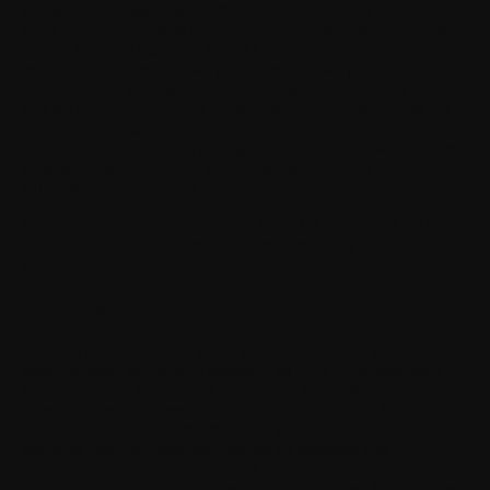
gerelateerde diensten aan Withings verstrekt. Noch Withings
noch haar medewerkers aanvaarden of overwegen ongevraagde
ideeën, inclusief maar niet beperkt tot ideeën voor nieuwe
reclamecampagnes, nieuwe promoties, nieuwe producten of
technologieën, processen, materialen, marketingplannen of
nieuwe productnamen. Als u, ondanks het verzoek om ons uw
ideeën en materialen niet toe te sturen, deze toch instuurt, dient u
te begrijpen dat Withings geen garanties geeft dat uw ideeën en
materialen als vertrouwelijk of eigendomsrechtelijk beschermd
zullen worden behandeld.
De rechten en verplichtingen van dit artikel blijven vijf (5) jaar
van kracht vanaf de datum van openbaarmaking van de
vertrouwelijke informatie.
14. Geen garanties
U erkent dat de software wordt geleverd "zoals ze is" zonder
enige garantie, expliciet of impliciet, en voor zover maximaal
toegestaan door toepasselijk recht geven noch Withings, haar
licentiegevers of gelieerde ondernemingen, noch de houders van
auteursrechten enige verklaringen of garanties, expliciet of
impliciet, inclusief maar niet beperkt tot garanties van
verkoopbaarheid, nauwkeurigheid van documentatie en
ondersteunend materiaal, of geschiktheid voor een bepaald doel,