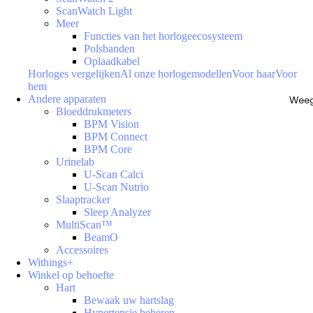
ScanWatch Light
Meer
Functies van het horlogeecosysteem
Polsbanden
Oplaadkabel
Horloges vergelijken
Al onze horlogemodellen
Voor haar
Voor
hem
Andere apparaten
Weeg
Bloeddrukmeters
BPM Vision
BPM Connect
BPM Core
Urinelab
U-Scan Calci
U-Scan Nutrio
Slaaptracker
Sleep Analyzer
MultiScan™
BeamO
Accessoires
Withings+
Winkel op behoefte
Hart
Bewaak uw hartslag
Hypertensie beheren