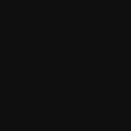
toevoegingen en uitbreidingen.
U mag de software niet gebruiken als u niet akkoord gaat met
deze algemene voorwaarden.
2. Definities
"Applicatie"
betekent een of meer softwareprogramma's die
door u zijn ontwikkeld in overeenstemming met de vereisten van
deze overeenkomst en de documentatie verstrekt door Withings,
onder uw eigen handelsmerk of merk, inclusief bugfixes,
updates, upgrades en nieuwe versies van dergelijke
softwareprogramma's.
"Geautoriseerde Gebruikers"
verwijst naar U en Uw
werknemers en contractors, of, indien U een onderwijsinstelling
bent, Uw faculteits- en stafleden, voor zover van toepassing, die
(a) elk een geldig account bij Withings hebben, (b) aantoonbaar
behoefte hebben aan kennis van of gebruik van de Software
voor de ontwikkeling en het testen van Applicaties, en (c) voor
zover deze personen toegang hebben tot Vertrouwelijke
Informatie, elk schriftelijke en bindende overeenkomsten met U
hebben gesloten ter bescherming tegen ongeoorloofd gebruik en
openbaarmaking van dergelijke Vertrouwelijke Informatie.