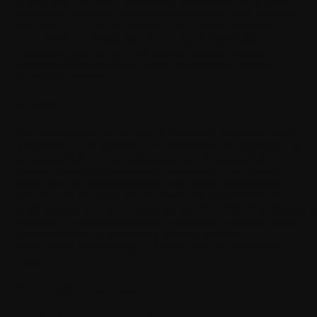
grootste deel van onze communicatie elektronisch zal worden
uitgewisseld en dat wij u kennisgevingen zullen doen toekomen
door deze op de App te plaatsen of per e-mail te verzenden. Het
is uw verantwoordelijkheid om uw e-mails regelmatig te
controleren, zodat wij u op elk moment kunnen bereiken.
Verzonden kennisgevingen worden geacht te zijn verstuurd op
de dag van publicatie.
3.3. Bewijs
Alle uitwisselingen via de Apps of per e-mail verzonden, zoals
geregistreerd in de systemen van WITHINGS en opgeslagen op
een opslagschijf in overeenstemming met de toepasselijke
normen, worden als betrouwbaar beschouwd en de Partijen
zullen deze als authentiek beschouwen totdat het tegendeel is
bewezen. De reikwijdte van het bewijs van de informatie die
wordt verstrekt door de IT-systemen van WITHINGS, in het
Winkel 
bijzonder de dubbelklikprocedure, namelijk de verificatie van de
verplichtingen en de bevestiging daarvan, vormt als
elektronische handtekening de validatie van het elektronische
contract.
IV. Diverse bepalingen
4.1. Voortbestaan van bepalingen