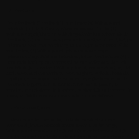
12. Feedback
Door feedback ("Feedback") in te dienen bij Withings met
betrekking tot de Software, erkent en aanvaardt u dat (1)
Withings vergelijkbare ontwikkelingsideeën kan hebben als de
Feedback; (2) uw Feedback geen vertrouwelijke of bedrijfseigen
informatie bevat met betrekking tot uw eigen activiteiten of die
van derden; (3) Withings niet gebonden is aan enige
geheimhoudingsplicht met betrekking tot de Feedback; en (4) u
geen recht heeft op enige vergoeding van welke aard dan ook
van Withings. U verleent Withings hierbij een wereldwijde, niet-
exclusieve, sublicentieerbare, overdraagbare, volledig betaalde,
royaltyvrije, eeuwigdurende en onherroepelijke licentie om de
Feedback te gebruiken, te reproduceren, aan te passen, te
vertalen, te exploiteren, te kopiëren, publiekelijk uit te voeren, te
tonen, te distribueren en anderszins te commercialiseren.
13. Vertrouwelijkheid
U stemt er verder mee in dat, ondanks eventuele andere
vertrouwelijkheidsovereenkomsten tussen u en Withings,
Withings niet verantwoordelijk zal zijn voor het vertrouwelijk
houden van informatie die u via het gebruik van de software of