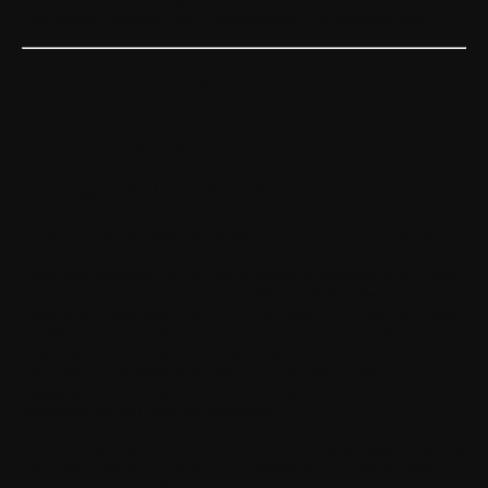
van energie, grondstoffen, componenten of arbeidskrachten.
Deel 2 – Withings Developer Software
Agreement (API-
gebruiksvoorwaarden)
Laatst bijgewerkt: 12 september 2018
Voor digitale gezondheids-API's van Withings
Lees deze Withings Developer Software Agreement zorgvuldig
door voordat u enig deel van de Withings API-software voor
digitale gezondheidsproducten en -diensten van Withings opent,
downloadt of gebruikt. Door de software te openen, te
downloaden, te installeren, te gebruiken of op de knop
"Accepteren" te klikken tijdens de registratie, download,
installatie en/of het gebruik van de software, stemt u in met de
voorwaarden van deze overeenkomst.
Houd er rekening mee dat deze Overeenkomst is opgebouwd uit
twee onderdelen: (i) algemene voorwaarden die van toepassing
zijn op de meeste softwareversies voor Withings-ontwikkelaars;