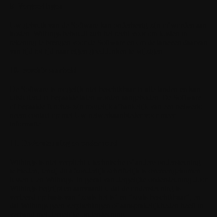
9. Vergoedingen
Uw gebruik van de Software kan onderhevig zijn of worden aan
kosten. Withings behoudt zich het recht voor om kosten in
rekening te brengen voor de Software en om de tarieven daarvan
van tijd tot tijd naar eigen goeddunken te wijzigen.
10. Beschikbaarheid
De Software is mogelijk niet beschikbaar in alle landen en kan
uitsluitend in bepaalde talen worden aangeboden. De Software
of bepaalde functies zijn mogelijk afhankelijk van een netwerk;
neem contact op met Uw netwerkaanbieder voor meer
informatie.
11. Ondersteuning en onderhoud
Withings is niet verplicht u technische of andere ondersteuning
te bieden, tenzij dit afzonderlijk schriftelijk is overeengekomen
tussen u en Withings. In geval van dergelijke ondersteuning door
Withings begrijpt en aanvaardt u dat de ondersteuning is
verleend op basis van "zoals het is" en "zoals beschikbaar", en
dat Withings geen verplichtingen of aansprakelijkheden heeft in
verband met dergelijke ondersteuning.