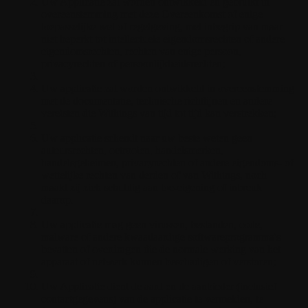
Uw Applicatie zal worden ontwikkeld en gebruikt in
overeenstemming met deze Overeenkomst of enige
toepasselijke wet of regelgeving, met inbegrip van maar
niet beperkt tot intellectuele eigendomsrechten of andere
eigendomsrechten, rechten van enige persoon,
privacyrechten of persoonlijkheidsrechten;
Uw applicatie zal worden ontwikkeld in overeenstemming
met de documentatie, technische richtlijnen en andere
vereisten die Withings van tijd tot tijd kan verstrekken;
Uw applicatie schendt naar uw beste weten geen
auteursrechten, octrooien, handelsmerken,
handelsgeheimen, privacyrechten of andere eigendoms- of
wettelijke rechten van derden of van Withings, noch
maakt zij zich schuldig aan toe-eigening of inbreuk
daarop.
Uw applicatie mag geen virussen, bestanden, code,
malware of andere kwaadaardige softwareprogramma's
bevatten of overdragen die de normale werking van het
apparaat of netwerk kunnen beschadigen of verstoren;
Uw Applicatie dient de aard en de aanbieder (inclusief
contactgegevens) van de applicatie te vermelden, te